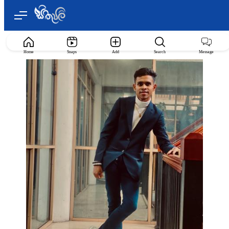
Home
Snaps
Add
Search
Message