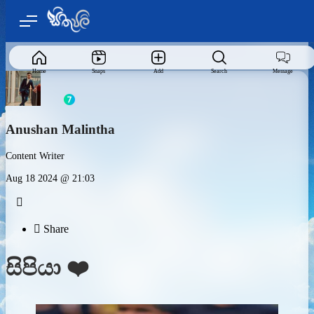
Home
Snaps
Add
Search
Message
Anushan Malintha
Content Writer
Aug 18 2024 @ 21:03


Share
සිපියා ❤️