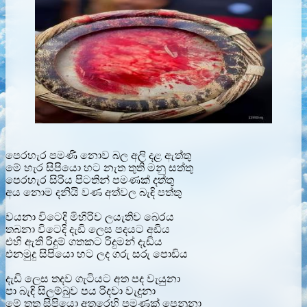
පෙරහැර පමණි නොව බල අලි දළ ඇත්තු
මේ හැර සිපියො හට නැත තුති මනු සත්තු
පෙරහැර සිරිය පිටතින් පමණක් දත්තු
අය නොම දනියි වණ අත්වල බැඳි පත්තු
වයනා විටෙදි මිහිරිව ලයැතිව බෙරය
තබනා විටෙදි දැඩි ලෙස පදයට අඩිය
එහි ඇති රිදුම් ගතකට රිදුමන් දැඩිය
එනමුදු සිපියො හට ලද ගරු සරු පොඩිය
දැඩි ලෙස තදව ගැටියට අත පද වැයුනා
පා බැඳි සිලම්බුව පය රිදවා වැදුනා
මේ තතු සිපියො අතරෙහි පමණක් පෙනුනා