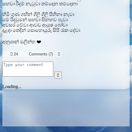
සඟවා රිදුම් නැටුවා තම්දෙන තම්දෙනා
හිමි ගුණ ගඟින් ගිලි ගිලි පිහිනා නෑවා
මේ රිදවුමන් සඟවා සිනහව පෑවා
අවසර වේවා ආවඩ ආයුෂ බෝවා
දළදා තෙදින් සොහොයුරු සිපි රැක දේවා
අනුශාන් මලින්හ ❤️

24
Comments (
7
)


Loading...