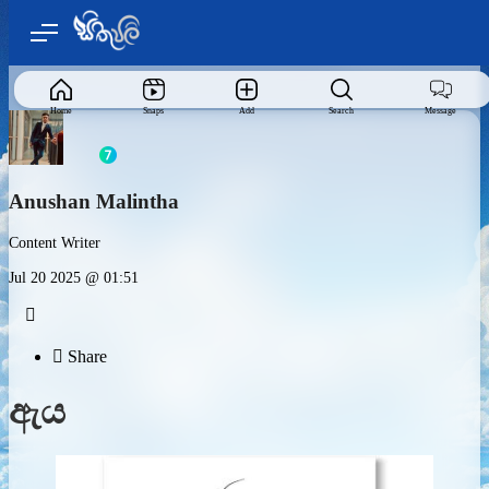
Home
Snaps
Add
Search
Message
Anushan Malintha
Content Writer
Jul 20 2025 @ 01:51


Share
ඇය