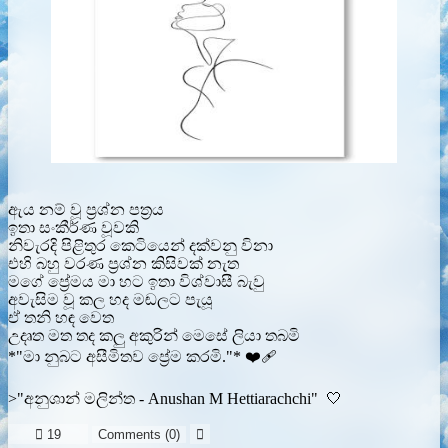
ඇය නම් වූ ප්‍රශ්න පත්‍රය
ඉතා සංකීර්ණ වූවකි
නිවැරදි පිළිතුර කෙටියෙන් දක්වනු විනා
එහි බහු වරණ ප්‍රශ්න කිසිවක් නැත
මගේ ප්‍රේමය මා හට ඉතා විශ්වාසී බැවු
අවැසිම වූ කල හද මඬලට පැයූ
ඒ තනි හඳ වෙත
උදෘත මත තද කලු අකුරින් මෙසේ ලියා තබමි
*"මා නුබට අසීමිතව ප්‍රේම කරමි."* ❤‍🩹
>"අනුශාන් මලින්ත - Anushan M Hettiarachchi" 🤍

19
Comments (
0
)
