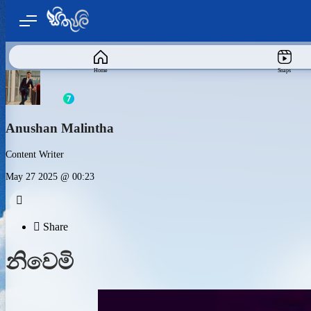
Home
Snaps
Anushan Malintha
Content Writer
May 27 2025 @ 00:23


Share
නිවෙමි