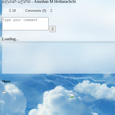
අනුශාන් මලින්ත - Anushan M Hettiarachchi

19
Comments (
0
)


Loading...
Share