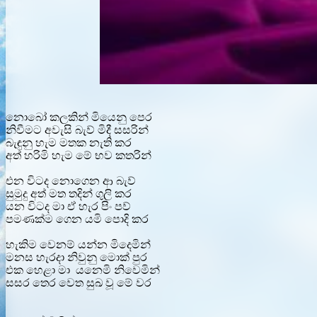
නොබෝ කලකින් මියෙනු පෙර
නිවීමට අවැසි බැව් මිදී සසරින්
බැඳුනු හැම මතක නැති කර
අත් හරිමි හැම මේ භව කතරින්
එන විටද නොගෙන ආ බැව්
සුමුදු අත් මත තදින් ගුලි කර
යන විටද මා ඒ හැර පිං පව්
පමණක්ම ගෙන යමි පොදි කර
හැකිම වෙනම් යන්න මිදෙමින්
මනස හැරදා නිවුනු මොක් පුර
එක හෙළා මා යනෙමි නිවෙමින්
සසර තෙර වෙත සුඛ වූ මේ වර