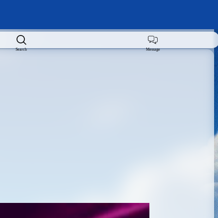
Search
Message