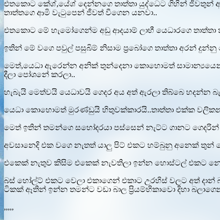
එතකොට කේශ්,යේශ් දෙන්නගෙ තාත්තා යුද්ධෙට ගිහින් ජීවතුන් අ
තාත්තගෙ ආමි වැටුපෙන් ජීවත් වීගෙන යනවා..
එතකොට මේ හැමෝගෙන්ම අඩු ආදයාම් ලාභී යෙධාරගෙ තාත්තා කසිප්
ඉතින් මේ වගෙ පවුල් පසුබිම් නිසාම ප්‍රබෝගෙ තාත්තා අරන් 
මෙත්,යෙධා ඇරෙන්න අනික් තුන්දෙනා කොහොමත් සාමාන්‍යයෙන් 
දීලා පෝශනේ කරලා..
හැබැයි මෙත්වයි යෙධාවයි ගෙදර අය අත් ඇරලා තිබ්බෙ හදන්න බ
යෙධා කොහොමත් මුරණ්ඩුයි හිතුවක්කාරයි..තාත්තා එක්ක වලි
මෙත් ඉතින් තමන්ගෙ සහෝදරයා පස්සෙන් නැට්ට ගානට ගෙදරින්
අවසානෙදි එක වගෙ නැතත් යාලු පිට් එකට හම්බුනු අනෙක් තුන් 
එකෙක් නැතුව කිසිම එකෙක් නැවතිලා ඉන්න හොස්ටල් එකට නොයන
බස් හෝල්ට් එකට වෙලා එකාගෙන් එකාට උරහිස් වලට අත් දාන් බැ
ටිකක් ඈතින් ඉන්න තමන්ට වඩා බාල ප්‍රියම්භිකාවො දිහා බලාග
,,,,,