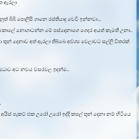
 අත ඇරලා
 බිබී පොලිසි ගානෙ රස්තියාදු වෙවි ඉන්නවා...
ට ඉස්කොලේ නොගාටන්න මේ පස්දෙනාගෙ ගෙදර අයත් කැමති උනා..
න් දෙනාව අත් ඇරලා තිබ්බෙ අව්ශ්‍ය වෙලාවට සල්ලි විතරක්
 යෙධාට අට නවය වසරවල ඉදන්ම..
.
යිස් පැකට් එක උරෝ උරෝ ඉද්දි කපල් තුන් දෙනා නම් හිටියෙ