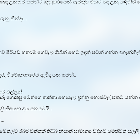
ිශ්ශබ්ද උනහම තමන්ට කුනුහරපෙන් ඇමතුව එකට තද උනු තාදිනි
ු හින්දා...
තුව පීරියඩ් හතරම ගෙවිලා ගිහින් හෙට ඉදන් පටන් ගන්න ඉගැන්
ගුරු විවේකාගාරෙට ඇවිද යන ගමන්..
ිටෙ එල්ලන්
ොරු ගොතපු මෙත්ගෙ තාත්තා හොයලා දුන්නු හොස්ටල් එකට යන්න 
ලි තියෙන අය නෙමෙයි..
..
ත්ලට රබර් වත්තක් තිබ්බ නිසාත් සාමාන්‍ය විදිහට මෙත්ටත් සල්ලි ත