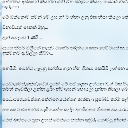
කේන්තිය අස්සෙන් කියන්න ඕනි ටික සීරුවට කියලා යෙධාර න
හැරුනෙ
මේ ඔක්කොම තමන් මේ උස හු* ට හිනා උනු එක නිසා කියලා තේරුන
විනාඩියක් දෙකක් ම්හු...
දැන් වෙලාව 1.40යි...
ආයෙ කිසිම වලියක් නැතුව වගේම තාදිනිගෙ කතා පෙට්ටියත් නැ
ඉක්මනට ඇවිල්ලා තිබ්බා...
කෙයිමි..තමන්ට ලැබුනු පන්තිය ගැන හිත හිතාම කෙයිමි උන්නෙ 
යෙධා,මෙත්,කේශ්,යේශ්,ප්‍රබෝ මේ පස් දෙනා උන්නෙ බෑග් ටික ප
තමන් නැවතිලා උන්නු ළමා නිවාසෙන් හොයලා දුන්නා කියලා බ
යෙධාරගෙ,මෙත්ගෙ,කේශ්ගෙ,යේශ්ගෙ තාත්තලා ප්‍රබෝට තරම් සල්
මේ සෙට් එකෙන්ම වැඩියෙන්ම සල්ලි අගහිගකම් තිබ්බෙ යෙධාරට.
මෙත් බාප්පගෙ පුතා උනත් මෙත්ගෙ තාත්තා කුඹුරු කොටපු නිසාත් මෙ