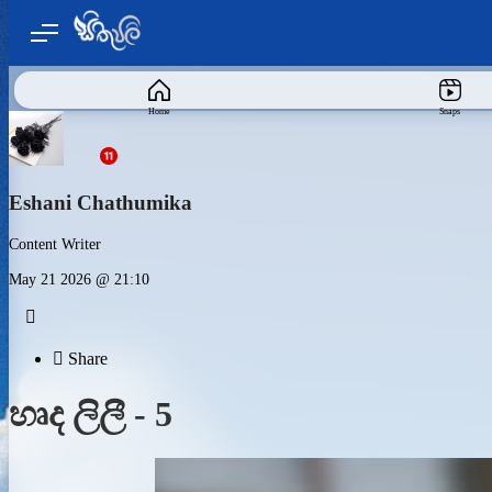
Home
Snaps
Eshani Chathumika
Content Writer
May 21 2026 @ 21:10


Share
හෘද ලිලී - 5