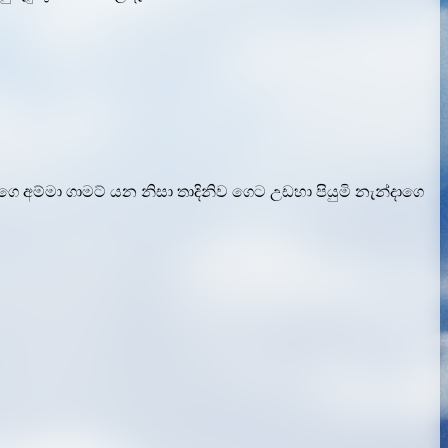
ගෙ අම්මා ගාමට් යන නිසා තාදිනිව ගෙට උඩහා පියුමි නැන්දාගෙ