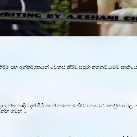
ීම සහ අන්තර්ගතයන් වෙනස් කිරීම සපුරා තහනම්.මෙම කෘතියේ සම්ප
 බලා ඉන්න තාදිට දත් මිටි කාන් මෙහෙම කිව්ව යෙධාර කෙලිම් ව
්න ගමන්...