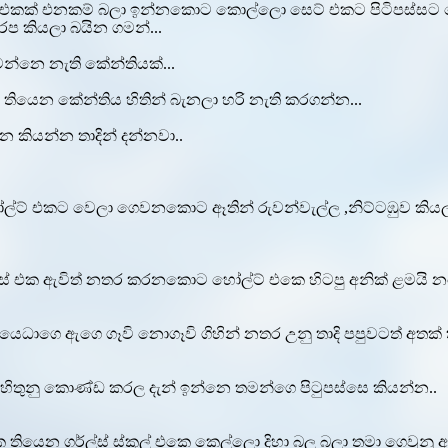
එකක් එනකම් බලා ඉන්නකොට කොල්ලො සෙට් එකට පිටිපස්සට වෙ
ප කියලා බයින ගමන්...
ෙන්නෙ නැති කේන්තියක්...
 තියෙන කේන්තිය හිතින් බැනලා හරි නැති කරගන්න...
කියන්න තාදින් දන්නවා..
හෝල්‍ට් එකට වෙලා ගෙවනකොට ඈතින් රුවන්වැල්ල ,නිට්ටඹුව කියල
බස් එක ඇවිත් නතර කරනකොට හෝල්ට් එකෙ හිටපු අනික් ළමයි න
ෙධාගෙ ඇගෙ ගෑවි නොගෑවි ගිහින් නතර උනු තාදි පපුවටත් අතක්
හිතුනු කොණ්ඩ කරල දැන් ඉන්නෙ තමන්ගෙ පිටුපස්සෙ කියන්න..
ෙන ගර්ල්ස් ස්කූල් එකෙ කෙල්ලො දිහා බල බලා තමා ගෙවුනු අවු