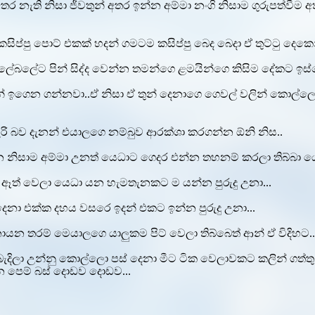
තර නැති නිසා ජීවතුන් අතර ඉන්න අම්මා නංගි නිසාම ගුරුපත්වීම
පු පොට් එකක් හදන් ගමටම කසිප්පු බෙද බෙදා ඒ තුට්ටු දෙකෙනුත්
දුන්නු ලේබලේට පින් සිද්ද වෙන්න තමන්ගෙ ළමයින්ගෙ කිසිම දේක
ඉගෙන ගන්නවා..ඒ නිසා ඒ තුන් දෙනාගෙ ගෙවල් වලින් කොල්ලො තු
ැරි බව දැනන් එයාලගෙ නම්බුව ආරක්ශා කරගන්න ඕනි නිස..
කන නිසාම අම්මා උනත් යෙධාට ගෙදර එන්න තහනම් කරලා තිබ්බා
 ඈත් වෙලා යෙධා යන හැමතැනකට ම යන්න පුරුදු උනා...
දෙනා එක්ක දහය වසරෙ ඉදන් එකට ඉන්න පුරුදු උනා...
 තරම් මෙයාලගෙ යාලුකම පිට් වෙලා තිබ්බෙත් ආන් ඒ විදිහට..
දිලා උන්නු කොල්ලො පස් දෙනා මීට ටික වෙලාවකට කලින් ගත්තු අ
ෙන පෙම් බස් දොඩව දොඩව...