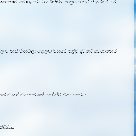
ත් බොහොම අමාරුවෙන් කේන්තිය පාලනෙ කරන් ඉස්සරහට
නිල්ල ගැනත් කියවිලා දොලහ වසරෙ පළ්මු දවසේ අවසානෙට
බස් එකක් එනකම් බස් හෝල්ට් එකට වෙලා...
ිබ්බා..