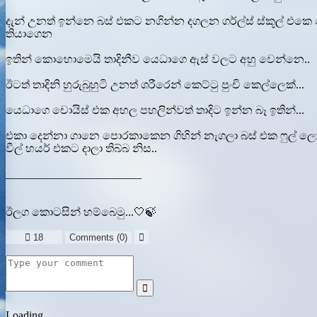
දැන් උනත් ඉන්නෙ බස් එකට නගින්න දගලන ගර්ල්ස් ස්කූල් එක
තියාගෙන
ඉතින් කොහොමෙයි තාදිනීව යෙධාගෙ ඇස් වලට අහු වෙන්නෙ..
ඊටත් තාදිනි හුරුබුහුටි උනත් ශරීරෙන් කෙට්ටු පුංචි කෙල්ලෙක්...
යෙධාගෙ චොයිස් එක අහල පහලින්වත් තාදිට ඉන්න බෑ ඉතින්...
එකා දෙන්නා ගානෙ පොරකාකෙන ගිහින් නැගලා බස් එක ෆුල් ලෝඩ් ව
වීල් හයර් එකට දාලා තිබ්බ නිස..
________________________
ඊලග කොටසින් හම්බෙමු...🤍🍃

18
Comments (
0
)


Loading...