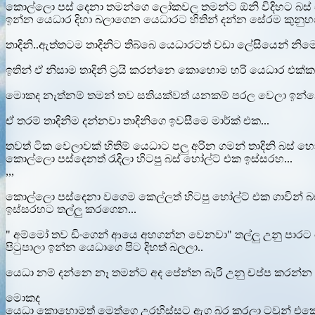
කොල්ලො පස් දෙනා තමන්ගෙ ලෝකවල තමන්ට ඕනි විදිහට බස් 
ඉන්න යෙධාර දිහා බලාගෙන යෙධාරට හිතින් දන්න සේරම කුනුහර
තාදිනි..ඇත්තටම තාදිනිට තිබ්බෙ යෙධාරටත් වඩා ලේසියෙන් නිම
ඉතින් ඒ නිසාම තාදිනි ට්‍රයි කරන්නෙ කොහොම හරි යෙධාර එක්ක
මොකද නැත්නම් තමන් තව සතියක්වත් යනකම් පරල වෙලා ඉන්නෙ 
ඒ තරම් තාදිනිම දන්නවා තාදිනිගෙ ඉවසීමෙ මාර්ක් එක...
තවත් ටික වෙලාවක් හිතිම් යෙධාට පලු අරින ගමන් තාදිනි බස් 
කොල්ලො පස්දෙනත් රැදිලා හිටපු බස් හෝල්ට් එක ඉස්සරහ...
,,,
කොල්ලො පස්දෙනා වගෙම කෙල්ලත් හිටපු හෝල්ට් එක ගාවින් 
ඉස්සරහට තල්ලු කරගෙන...
" අම්මෝ තව ඩිංගෙන් ආයෙ අහගන්න වෙනවා" තල්ලු උනු පාරට ය
පිටුපාලා ඉන්න යෙධාගෙ පිට දිහත් බලලා..
යෙධා නම් දන්නෙ නෑ තමන්ට අද පේන්න බැරි උනු චප්ප කරන්න 
මොකද
යෙධා කොහොමත් මෙත්ගෙ උරහිස්සට ඇග බර කරලා ටවුන් එකෙ තිය