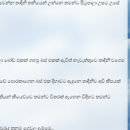
න්න තාදිනි තනියෙන් උන්නෙ තමන්ට පිටුපාලා උසට උසේ
ා බෝඩ් එකක් ගහපු බස් එකක් ඇවිත් නැවැත්තුවෙ තාදිනි වගෙම
ඩේ පොරකාගෙන බස් එක දිහාවට ඇදුනෙ තාදිනිව අඩි කීපයක්
 තියන් කියෙව්වෙ තමන්ට විතරක් ඇහෙන විදිහට තමන්ට
රුදු තුනම ගෙවල දැම්මෙ..