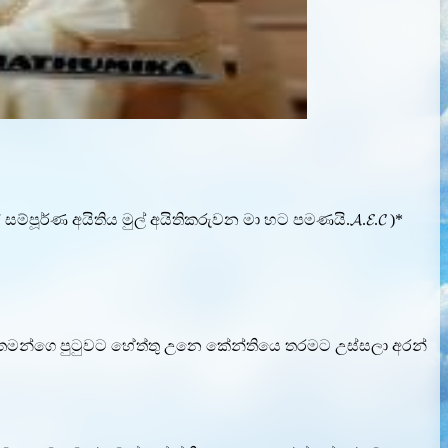
ූර්ණ අයිතිය මුල් අයිතිකරුවන මා හට පමණයි.𝓐.𝓔.𝓒 )*
ෙලා තමන්ගෙ පුටුවට හේත්තු උනෙ කේන්තියෙ තරමට උස්සලා අරන්