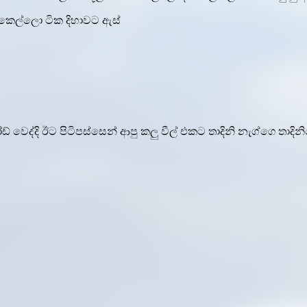
ෙ කෙල්ලො ටික දිහාවට ඇස්
ෙද්දි ඊට පිටිපස්සෙන් ආපු කලු වීල් එකට තාදිනි නැග්ගෙ තාදිනි