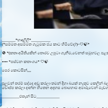
_______*හෘදලිලී*__________
(*සම්මත අසම්මත ගැටුමක ජය කාට හිමිවේද?)~🤍🍃*
🚫 *(කතෘ අයිතියකින් තොරව උපුටා ගැනීම,වෙනත් සමූහවල පළකිර
•••• *පස්වන කතාංගය* 🤍🍃
පෙර කොටසින්,,,,
පුලුවන් තරම් සද්දෙ අඩු කරලා තමන් දිහා බයක් නැතුව කෙලින්
චොප්ප කරලා දාන්න හිතෙන අදහස බොහොම අමාරුවෙන් මැඩගන
_________එතැන් සිට____________