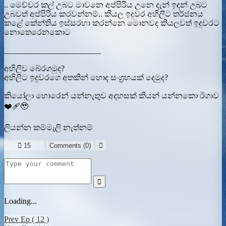
.. මෙච්චර කල් උබට මාවනෙ අප්පිරිය උනෙ දැන් ඉදන් උබට
උබවත් අප්පිරිය කරවන්නම්.. කියල ඉදුවර අහිලිට තර්ජනය
කළේ කේන්තිය ඉස්සරහා කරන්නෙ මොනවද කියලවත් ඉදුවරට
නොතෙරෙනකොට
________________________
අහිලිව බේරගමුද?
අහිලිට ඉදුවරගෙ අතකින් හොද සංග්‍රහයක් දෙමුද?
කියෝලා හොරෙන් යන්නැතුව අදහසක් කියන් යන්නකො ඊගාව
❤️‍🩹🥹
ලියන්න කම්මැලි නැත්නම්

15
Comments (
0
)


Loading...
Prev Ep ( 12 )