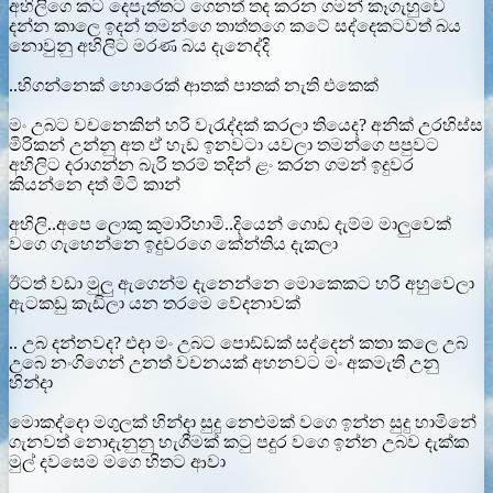
අහිලිගෙ කට දෙපැත්තට ගෙනත් තද කරන ගමන් කෑගැහුවෙ
දන්න කාලෙ ඉදන් තමන්ගෙ තාත්තගෙ කටේ සද්දෙකටවත් බය
නොවුනු අහිලිට මරණ බය දැනෙද්දි
..හිගන්නෙක් හොරෙක් ආතක් පාතක් නැති එකෙක්
මං උබට වචනෙකින් හරි වැරැද්දක් කරලා තියෙද? අනික් උරහිස්ස
මිරිකන් උන්නු අත ඒ හැඩ ඉනවටා යවලා තමන්ගෙ පපුවට
අහිලිට දරාගන්න බැරි තරම් තදින් ළං කරන ගමන් ඉදුවර
කියන්නෙ දත් මිටි කාන්
අහිලි..අපෙ ලොකු කුමාරිහාමි..දියෙන් ගොඩ දැම්ම මාලුවෙක්
වගෙ ගැහෙන්නෙ ඉදුවරගෙ කේන්තිය දැකලා
ඊටත් වඩා මුලු ඇගෙන්ම දැනෙන්නෙ මොකෙකට හරි අහුවෙලා
ඇටකඩු කැඩිලා යන තරමෙ වේදනාවක්
.. උබ දන්නවද? එදා මං උබට පොඩ්ඩක් සද්දෙන් කතා කලෙ උබ
උබෙ නංගිගෙන් උනත් වචනයක් අහනවට මං අකමැති උනු
හින්දා
මොකද්දො මගුලක් හින්දා සුදු නෙළුමක් වගෙ ඉන්න සුදු හාමිනේ
ගැනවත් නොදැනුනු හැගීමක් කටු පදුර වගෙ ඉන්න උබව දැක්ක
මුල් දවසෙම මගෙ හිතට ආවා