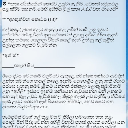
🚫 *කතෘ අයිතියකින් තොරව උපුටා ගැනීම ,වෙනත් සමූහවල
පළ කිරීම තහනම්.මෙහි අයිතිය මුල් කතෘ 𝓐.𝓔.𝓒 වන මාගෙයි*
°° *දහතුන්වන කොටස (13)*
ගල් කුළේ උඩම ගලට නැගලා ගල උඩින් වාඩි උනු ඉදුවර
කේන්තියටත් ඇවිදන් ආපු වේගෙටත් උනපු දාඩිය නිසා ඇදන්
උන්නු කමිසෙ ගලොලා විසික් කළේ ඉදන් උන්නු ගල් කුළින්
පල්ලෙහා ගලකට වැටෙන්න
*අහ් හ්*
_____එතැන් සිට__________________
ඊයෙ දවස වෙනකම් වලව්වෙ ඇතුළෙ තමන්ගෙ තනියට ඇවිදින්
උන්නු තමන්ගෙ පාසල් කාලෙ ඉදන්ම යෙහෙළිය උනු ශාකි ගියාට
පස්සෙ දැනුනු කම්මැළිකම යන්නත් එක්කලා ලොකු කුමාරිහාමි
උනු *අහිලි* ඉස්සර ඉදන්ම තනියෙන් ගැවසෙන්න ඕනි උනහම
එන ගල් කුළ උඩට ඇවිත් පහල තිබුනු ගලක් උඩ වැතිරිලා හිටියේ
මූණ උඩට හරවන් ඇස් පියාගෙන කන්වල හෙඩ් සෙට් එක
දාගෙන සිංදුවක් අහ අහා
හැමදාමත් වගේ ගල් කුළ මත වැතිරිලා හමාගෙන හන හුළං
පොදට පින් සිද්ද වෙන්න අහිලි විනාඩි පහක් දහයක් ගෙවිලා යන
තැනදි වගේ වගක් නැතුව සැප නින්දකට පා තියන්නෙ තමන්