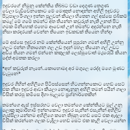
ඉදුවරගේ නිමුනු කේන්තිය තිබ්බට වඩා දෙගුණ තෙගුණ
වෙලා වැඩිවෙනකොට මේ මොකුත් නොදන්න අහිලි ඉදුවරට
පිටුපාලා රිංගලා ඉන්න පුලුවන් කියලා හිතෙන ගල් අස්සෙ එබිකම්
කළේ මේ ගමේ තමන්ට අත තියන්න කවුරුත් නැති උනත් පිට
ගමක මිනිහෙක් එහෙම ආවොත් උන් තමන්ව අදුරන්නෙ නැති
නිසා කරදරයක් වෙන්න තියෙන ඉඩකඩක් තියෙන හින්දා
මේ අස්සෙ ඉදුවර නම් කේන්තියෙන් පුපුරන ගමන් අහිලි උන්නු
ගලට එන්න හිතාගෙන ගල උඩ ඉදන් පහල තියෙන ගල් උඩට
අඩිය තියන ගමන් එන්නෙ කකුලක් ලෙස්සුවොත් මැ|රෙ|යි කියන
දේත් අමතක කරලා
*අහ් කවුරුත් නෑනේ..කොහොමද අර මගුලෙ රෙද්ද මගෙ මූණට
වැටුනෙ*
ඉදුවර ගිහින් අහිලිගෙ පිටිපස්සෙන් හිටගන්නකොට හෙඩ් සෙට්
එක නිසා ඉදුවර ආවා කියලා නොදැනුනු අහිලි තමන් පයින් ගාලා
විසික් කරපු කමිසෙ දිහා බැලුවෙ ප්‍රශ්නාර්තෙකින්
තමන්ගෙ ඇස් ඉස්සරහට වෙලා තමන්ගෙ කේන්තියට මුල් උනු
ලොකු කුමාරිහාමි ඉන්නකොට ඉදුවර සැනින් එසැනින් අහිලිව
ගැස්සිලා යන්නම අහිලිගෙ කනෙ තිබුනු හෙඩ් සෙට් එක ඇදලා
විසික් කරන්නෙ ගලක වැදිලා හෙඩ් සෙට් එක කෑලි වෙලා යන්න