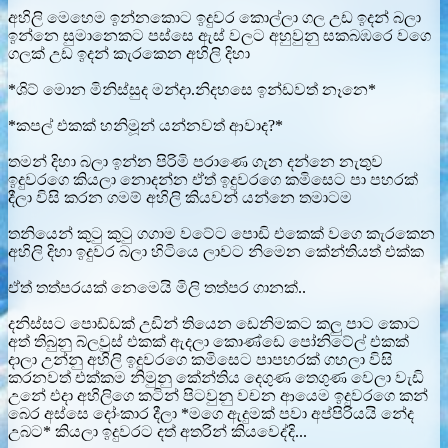
අහිලි මෙහෙම ඉන්නකොට ඉදුවර කොල්ලා ගල උඩ ඉදන් බලා
ඉන්නෙ සුමානෙකට පස්සෙ ඇස් වලට අහුවුනු සකබඹරෙ වගෙ
ගලක් උඩ ඉදන් කැරකෙන අහිලි දිහා
*ශිට් මොන මිනිස්සුද මන්දා.නිදහසෙ ඉන්ඩවත් නෑනෙ*
*කපල් එකක් හනිමූන් යන්නවත් ආවාද?*
තමන් දිහා බලා ඉන්න පිරිමි පරාණෙ ගැන දන්නෙ නැතුව
ඉදුවරගෙ කියලා නොදන්න ඒත් ඉදුවරගෙ කමිසෙට පා පහරක්
දීලා විසි කරන ගමම් අහිලි කියවන් යන්නෙ තමාටම
තනියෙන් කුටු කුටු ගගාම වටේට පොඩි එකෙක් වගෙ කැරකෙන
අහිලි දිහා ඉදුවර බලා හිටියෙ ලාවට නිමෙන කේන්තියත් එක්ක
ඒත් තත්පරයක් නෙමෙයි මිලි තත්පර ගානක්..
දනිස්සට පොඩ්ඩක් උඩින් තියෙන ඩෙනිමකට කලු පාට කොට
අත් තිබුනු බ්ලවුස් එකක් ඇදලා කොණ්ඩෙ පෝනිටේල් එකක්
දාලා උන්නු අහිලි ඉදුවරගෙ කමිසෙට පාපහරක් ගහලා විසි
කරනවත් එක්කම නිමුනු කේන්තිය දෙගුණ තෙගුණ වෙලා වැඩි
උනේ එදා අහිලිගෙ කටින් පිටවුනු වචන ආයෙම ඉදුවරගෙ කන්
බෙර අස්සෙ දෝංකාර දීලා *මගෙ ඇදුමක් පවා අප්පිරියයි නේද
උබට* කියලා ඉදුවරට දත් අතරින් කියවෙද්දි...