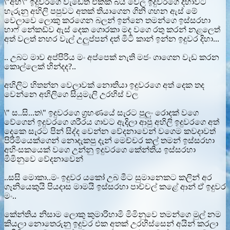
\"අහ්\" ඉදුවරගෙ වැඩෙත් එක්ක බය වෙල ඉදුවරගෙ දිහාවට
හැරුනු අහිලි පපුවට අතක් තියාගෙන ගිනි ගහන ඇස් මේ
වෙලාවෙ ලොකු කරගෙන බලන් ඉන්නෙ තමන්ගෙ ඉස්සරහා
හාෆ් නේකඩ්ව ඇස් දෙක ගොරකා මද වගෙ රතු කරන් නළලෙත්
අත් වලත් නහර වැල් උලුප්පන් දත් මිටි කාන් ඉන්න ඉදුවර දිහා...
.. උබට මාව අප්පිරිය මං අප්පෙක් නැති මජං ගාගෙන වැඩ කරන
කොල්ලෙක් හින්දද?..
අහිලිට හිතන්න වෙලාවක් නොතියා ඉදුවරගෙ අත් දෙක තද
වෙන්නෙ අහිලිගෙ සියුමැලි උරහිස් වල
\" ස..සි...ත\" ඉදුවරගෙ ග්‍රහණයේ සැරට පුලුං රොදක් වගෙ
වේගෙන් ඉදුවරගෙ ශරීරය ගාවට ඇදිලා ආපු අහිලි ඉදුවරගෙ අත්
දෙකෙ සැරට පින් සිද්ද වෙන්න වේදනාවෙන් වගෙම කවදාවත්
පිරිමියෙක්ගෙන් නොදැකපු දැන් මෙච්චර කල් තමන් ඉස්සරහා
අහිංසකයෙක් වගෙ උන්නු ඉදුවරගෙ කේන්තිය ඉස්සරහා
මිමිනුවෙ වේදනාවෙන්
..සසි මොකා..මං ඉදුවර යකෝ උබ මීට සුමානෙකට කලින් අර
ගෑනියෙකුයි පියදාස මාමයි ඉස්සරහා පාච්චල් කළේ ආන් ඒ ඉදුවර
මං..
කේන්තිය නිසාම ලොකු කුමාරිහාමි මිමිනුවෙ තමන්ගෙ මුල් නම
කියලා නොතෙරුනු ඉදුවර එක අතක් උරහිස්සෙන් අයින් කරලා