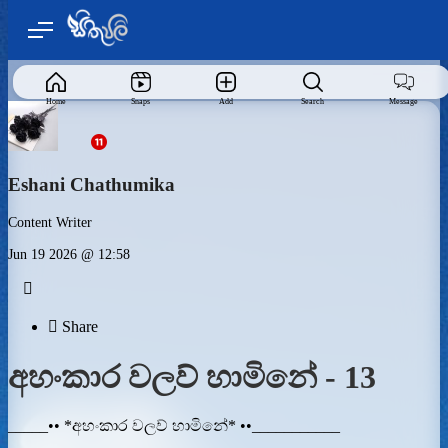
Home
Snaps
Add
Search
Message
Eshani Chathumika
Content Writer
Jun 19 2026 @ 12:58


Share
අහංකාර වලව් හාමිනේ - 13
_____•• *අහංකාර වලව් හාමිනේ* ••___________