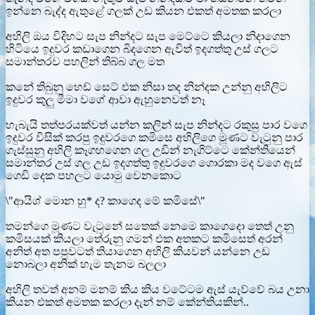
ඉන්නෙ බැද්ද ඇතුළේ ගලක් උඩ කියන එකත් අමතක කරලා
අහිලි ඔය විදිහට සැප නින්දට සැප මෙට්ටෙ කියලා නිදාගෙන
හිටියෙ ඉදුවර කඩාගෙන බිදගෙන ඇවිත් ඉදගත්තු උස් ගලට
සමාන්තරව පහලින් තිබ්බ ගල මත
කනේ තිබුනු හෙඩ් සෙට් එක නිසා තද නින්දක උන්නු අහිලිට
ඉදුවර කුලු මීමා වගේ ආවා ඇහුනෙවත් නෑ
හැබැයි තත්පරයක්වත් යන්න කලින් සැප නින්දට රකුසු පාර වගෙ
ඉදුවර විසික් කරපු ඉදුවරගෙ කමිසෙ අහිලිගෙ මූණට වැටුනු පාර
ගැස්සුනු අහිලි කෑගහගෙන ගල උඩින් නැගිට්ටෙ කේන්තියෙන්
සමාන්තර උස් ගල උඩ ඉදගත්තු ඉදුවරගෙ ගොරකා මද වගෙ ඇස්
ගෙඩි දෙක පහලට යොමු වෙනකොට
\"ආයිශ් මොන හු* ද? කාගෙද මේ කමිසේ\"
තමන්ගෙ මූණට වැටුනේ සතෙක් නෙමෙ කාගෙදො තෙත් උනු
කමිසයක් කියලා තේරුනු ගමන් එක අතකට කමිසෙත් අරන්
අනිත් අත පපුවටත් තියාගෙන අහිලි කියවන් යන්නෙ උඩ
නොබලා අනික් හැම තැනම බලලා
අහිලි තවත් අනම් මනම් කිය කිය වටේටම ඇස් යැව්වේ බය උනා
කියන එකත් අමතක කරලා දැන් නම් කේන්තියකින්..