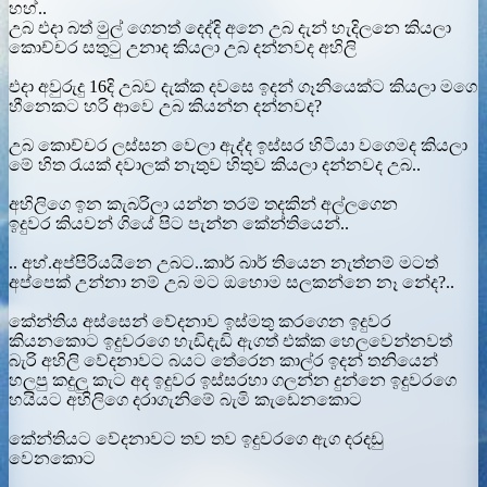
හහ්..
උබ එදා බත් මුල් ගෙනත් දෙද්දි අනෙ උබ දැන් හැදිලනෙ කියලා
කොච්චර සතුටු උනාද කියලා උබ දන්නවද අහිලි
එදා අවුරුදු 16දි උබව දැක්ක දවසෙ ඉදන් ගෑනියෙක්ට කියලා මගෙ
හීනෙකට හරි ආවෙ උබ කියන්න දන්නවද?
උබ කොච්චර ලස්සන වෙලා ඇද්ද ඉස්සර හිටියා වගෙමද කියලා
මේ හිත රැයක් දවාලක් නැතුව හිතුව කියලා දන්නවද උබ..
අහිලිගෙ ඉන කැබරිලා යන්න තරම් තදකින් අල්ලගෙන
ඉදුවර කියවන් ගියේ පිට පැන්න කේන්තියෙන්..
.. අහ්.අප්පිරියයිනෙ උබට..කාර් බාර් තියෙන නැත්නම් මටත්
අප්පෙක් උන්නා නම් උබ මට ඔහොම සලකන්නෙ නෑ නේද?..
කේන්තිය අස්සෙන් වේදනාව ඉස්මතු කරගෙන ඉදුවර
කියනකොට ඉදුවරගෙ හැඩිදැඩි ඇගත් එක්ක හෙලවෙන්නවත්
බැරි අහිලි වේදනාවට බයට තේරෙන කාල්‍ර ඉදන් තනියෙන්
හලපු කදුලු කැට අද ඉදුවර ඉස්සරහා ගලන්න දුන්නෙ ඉදුවරගෙ
හයියට අහිලිගෙ දරාගැනිමේ බැමි කැඩෙනකොට
කේන්තියට වේදනාවට තව තව ඉදුවරගෙ ඇග දරදඩු
වෙනකොට