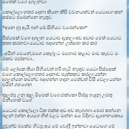
සතෙක් වගෙ දගලනවා
කොල්ලො හතර දෙනා කියන කිසි වචනයක්වත් යෙධාගෙ කන්
අස්සට එබෙන්නෙ නැතුව
*අනෙ හු| ඇයි බන් මේ.සිහියට වරෙන්කො*
පිස්සෙක් වගෙ දගලන යෙධාව දැකලා අඩ අඩාම මෙත් යෙධාට
කතා කරනවා යෙධාව බදාගන්න උත්සාහ කර කර
..අයින් වෙයන්,මගෙ කෙල්ලට ඔහොම කළාට මාව කෑවට මං
ඕකව ම|ර|නවා..
මේ ලෝකෙ තියා සිහියවත් හරි හැටි නැතුව යෙධා පිස්සෙක්
වගෙ කොල්ලො හතර දෙනාව පැත්තකට කරලා යන්න
දගලන්නෙ තමන්ව බදාගන්න හදන මෙත්වත් විසී වෙලා යන්න
පයින් ගහගෙන
කුලප්පු උනු කුලු මීමෙක් වගෙ.එක්කො පිස්සු හැදුනු උමතු
මිනිහෙක් වගෙ
යෙධාර කොල්ලො ටික එක්ක අඩ අඩ කෑගගහා පොර කන්නෙ
බලන් ඉන්න අයගෙ හිත් වලට ඔන්න ඔය විදිහට දැනෙනකොය
ග්‍රවුන්ඩ් එකේම හිටපු අය මේ වෙද්දි ඉන්නවා යෙධාගෙ මේ