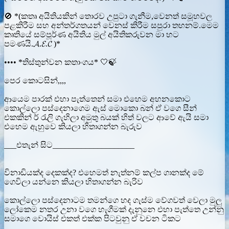
🚫 *(කතෘ අයිතියකින් තොරව උපුටා ගැනීම,වෙනත් සමූහවල
පළකිරීම සහ අන්තර්ගතයන් වෙනස් කිරීම සපුරා තහනම්.මෙම
කෘතියේ සම්පූර්ණ අයිතිය මුල් අයිතිකරුවන මා හට
පමණයි.𝓐.𝓔.𝓒 )*
•••• *තිස්තුන්වන කතාංගය* 🤍🍃
පෙර කොටසින්,,,,
ආයෙම පාරක් එහා පැත්තෙන් සමා එහෙම අහනකොට
කොල්ලො පස්දෙනාගෙම ඇස් මොකො බන් ඒ වගෙ සීන්
එකකින් ර්‍ රැලි ගැහිලා අමුතු බයක් හිත් වලට ආවේ ඇයි සමා
එහෙම ඇහුවෙ කියලා හිතාගන්න බැරුව
___එතැන් සිට____________________
විනාඩියක්ද දෙකක්ද? එහෙමත් නැත්නම් කල්ප ගානක්ද මේ
ගෙවිලා යන්නෙ කියලා හිතාගන්න බැරිව
කොල්ලො පස්දෙනාටම තමන්ගෙ හද ගැස්ම වේගවත් වෙලා මුලු
ලෝකෙම නතර උනා වගෙ හැගීමක් දැනුනෙ එහා පැත්තෙ උන්නු
සමාගෙ වොයිස් එකත් එක්ක පිටවුනු ඒ වචන ටිකට