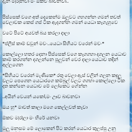
දැන් ම|ර|න්වා මං ඕකව බාවනවා..
පිස්සෙක් වගෙ අත් දෙකෙන්ම ඔලුවට ගහගන්න ගමන් තවත්
වෙලාවක කෙස් ගස් ටික ඇදගන්න ගමන් යෙධා කෑගැහුවෙ
වටේ පිටේ අයවත් බය කරලා දාලා
*ප්ලීස් කාම් ඩවුන් මචං..යෙධා සිහියට වරෙන් මචං*
කොල්ලො හතර දෙනා පිස්සෙක් වගෙ කෑගගහා දගලන යෙධාව
කාම් කරගන්න දගලන්නෙ පුලුවන් වෙර දාලා යෙධාව තදින්
අල්ලගෙන
*සිහියට වරෙන් මැණිකෙ* රතු වෙලා ඇස් වලින් ගලන කදුලු
වලට පෙගෙන යෙධාරගෙ කම්බුල් වලට ගගහා කොල්ලො ටික
දත කන්නෙ යෙධාව මේ ලෝකෙට ගේන්න
..අයින් වෙයන් යකෝ,මං ඌව බාවනවා
ඔය හු* මාවත් කාලා මගෙ කෙල්ලවත් කෑවා
ඕකව ම|ර|ලා මං හිරේ යනවා
මුලු මනසම මේ ලොකෙන් පිට කරන් යෙධාර කුලප්පු උනු