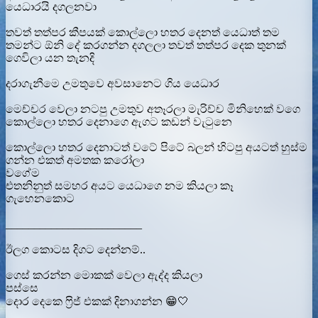
යෙධාරයි දගලනවා
තවත් තත්පර කීපයක් කොල්ලො හතර දෙනත් යෙධාත් තම
තමන්ට ඕනි දේ කරගන්න දගලලා තවත් තත්පර දෙක තුනක්
ගෙවිලා යන තැනදි
දරාගැනීමෙ උමතුවෙ අවසානෙට ගිය යෙධාර
මෙච්චර වෙලා නටපු උමතුව අතෑරලා මැරිච්ච මිනිහෙක් වගෙ
කොල්ලො හතර දෙනාගෙ ඇගට කඩන් වැටුනෙ
කොල්ලො හතර දෙනාටත් වටේ පිටේ බලන් හිටපු අයටත් හුස්ම
ගන්න එකත් අමතක කරෝලා
වගේම
එතනිනුත් සමහර අයට යෙධාගෙ නම කියලා කෑ
ගැහෙනකොට
________________________
ඊලග කොටස දිගට දෙන්නම්..
ගෙස් කරන්න මොකක් වෙලා ඇද්ද කියලා
පස්සෙ
දොර දෙකෙ ෆ්‍රිජ් එකක් දිනාගන්න 😁🤍