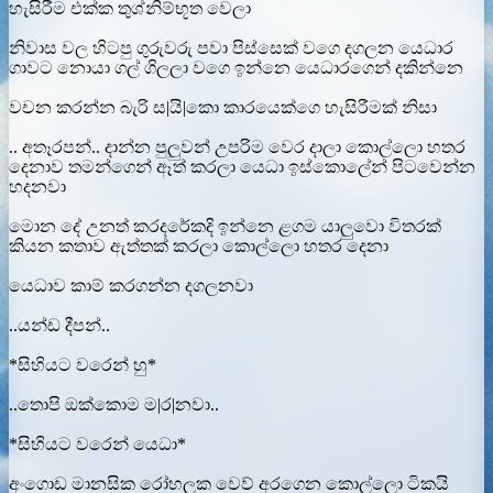
හැසිරීම එක්ක තුශ්නිම්භූත වෙලා
නිවාස වල හිටපු ගුරුවරු පවා පිස්සෙක් වගෙ දගලන යෙධාර
ගාවට නොයා ගල් ගිලලා වගෙ ඉන්නෙ යෙධාරගෙන් දකින්නෙ
වචන කරන්න බැරි ස|යි|කො කාරයෙක්ගෙ හැසිරීමක් නිසා
.. අතෑරපන්.. දාන්න පුලුවන් උපරිම වෙර දාලා කොල්ලො හතර
දෙනාව තමන්ගෙන් ඈත් කරලා යෙධා ඉස්කොලේන් පිටවෙන්න
හදනවා
මොන දේ උනත් කරදරේකදි ඉන්නෙ ළගම යාලුවො විතරක්
කියන කතාව ඇත්තක් කරලා කොල්ලො හතර දෙනා
යෙධාව කාම් කරගන්න දගලනවා
..යන්ඩ දීපන්..
*සිහියට වරෙන් හු*
..තොපි ඔක්කොම ම|ර|නවා..
*සිහියට වරෙන් යෙධා*
අංගොඩ මානසික රෝහලක වෙව් අරගෙන කොල්ලො ටිකයි