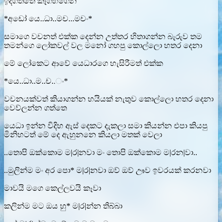
ඉදගත්තෙ කෑගහගෙන
*අඩෝ යෙ..ධා..මච...මචං*
සමාගෙ වචනත් එක්ක දෙන්න උත්තර හිතාගන්න බැරුව තම
තමන්ගෙ ලෝකවල් වල මනෝ ගහපු කොල්ලො හතර දෙනා
මේ ලෝකෙට ආවේ යෙධාරගෙ හැසිරීමත් එක්ක
*යෙ..ධා..ම..ච..ං*
වචනයක්වත් කියාගන්න හයියක් නැතුව කොල්ලො හතර දෙනා
වෙව්ලන්න ගත්තෙ
යෙධා ඉන්න විදිහ ඇස් දෙකට දැකලා සමා කියන්න එපා කියපු
මිනිහටත් මේ දෙ ඇහුනනෙ කියලා මතක් වෙලා
..තොපි ඔක්කොම ම|ර|නවා මං තොපි ඔක්කොම ම|රන|වා..
..මුලින්ම මං අර පො* ම|ර|නවා ඔව් ඔව් ඌව ඉවරයක් කරනවා
මාවයි මගෙ කෙල්ලවයි කෑවා
කලින්ම මට ඔය හු* ම|ර|න්න තිබ්බා