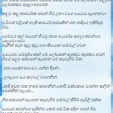
ලෝකෙකට ඇදලා අරගෙන
කලුම කලු කාමරේක තමන් හිර උනා වගෙ යෙධාට දැනෙනවා
පුංචිවත් එළියක් නැති කාමරේ අස්සකින් එන තාදිගෙ ඉකිබිදුම්
හඩ.
මෙච්චර කල් බයෙන් හිටපු රහස හැමෝම අහලා තමන්ගෙ
යාලුවො පවා
තැනින් තැන කුටු කුටු ගගා කියොන පාච්චල් වචන
යෙධාරව සම්පූර්ණෙන් මේ ලෝකෙන් ඈතකට අදුරකට අරන්
ගියේ ඔලුව අස්සෙන් ඇහෙන මේ කෑගැහිම් ටික
..එපා යකෝ එපා.මට යන්න දීපන්..
..උබලගෙ ඔය කටවල් වහගනින්.
..තාදි අඩන එක නතර කරගනින්.තොපි ඔක්කොම මරන්න කලින්
මෙතනින් පලයව්...
හිත අස්සෙන් ඇහෙන කෑගැහිම් පාච්චල් කිරිම් ඇඩිලි එක්ක
යෙධාර තමන්ගෙ දෑතින්ම කෙස් ගස් ටික අදින ගමන් බිම