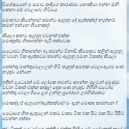
විශේෂයෙන් ම සමාට තාදිගෙ කාරණාව නොකියා ඉන්න ඕනි
කෙනා මේ වෙලාවෙ හිටියෙ
මොනවා කියන්නද? තමන්ට ඇහුනු දේ ඇත්තක්ද? නැත්නම්
තමන් ඉන්නෙ හීනෙකද?
කියලා කනට ඇහුනු වචනත් එක්ක
මොකුත්ම හිතාගන්න බැරි තත්වෙක
යෙධාරට හිතාගන්න බෑ තමන්ට විනාඩි කීපෙකට කලින් ඇහුනු
ඒ වචන ටික ඇත්තටම තමන්ට ඇහුනු වචන ටිකක්ද කියලා
තෝන්තු මාන්තුවෙලා උන් හිටි තැනුත් අමතක වෙලා ඇගම පණ
නැතුව යන්නෙ
ඉතින් යෙධාරත් මේ ලෝකෙ තමන්ට අහන්න පුලුවන් දරුණුම
වචන ටිකක් එක්ක කකුල් දෙක පණ නැතුව ගිහින් ඔටෝම
හේත්තු වෙලා ගියෙ ළග උන්නු ප්‍රබෝගෙ උරහිස්සකට
මොකද්ද ඒ ඇහුනෙ?ඇත්තක්මද? මං දැන් මොකද කරන්නෙ ?
යෙධාගෙ හිත ඇතුලෙන් එකම වාක්‍ය ටික එක පිට එක පිට රීපීට්
වෙන්න ගත්තා
තව ටිකක් යෙධාරගෙ ශක්තිය එක්ක සිහිය මේ ලෝකෙන් කලුවර