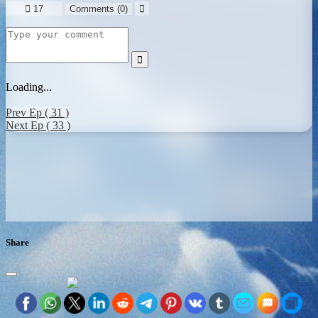

17
Comments (
0
)


Loading...
Prev Ep ( 31 )
Next Ep ( 33 )
Share