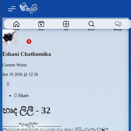
Home
Snaps
Add
Search
Message
Eshani Chathumika
Content Writer
Jun 19 2026 @ 12:56


Share
හෘද ලිලී - 32
_______*හෘදලිලී*__________
(*සම්මත අසම්මත ගැටුමක ජය කාට හිමිවේද?)~🤍🍃*