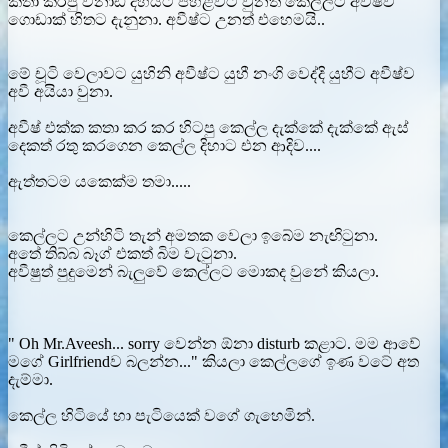
කතා කරපු විනාඩි දහයට පහළවට වුනත් කෙල්ලට අවීෂ්ව
ගොඩාක් හිතට දැනුනා. අවීෂ්ට උනත් එහෙමයි..
මේ චූටි වෙලාවට යුහිනි අවීෂ්ට යුහී නංගි වෙද්දි යුහීට අවීෂ්ව
අවී අයියා වුනා.
අවීෂ් එක්ක කතා කර කර හිටපු කෙල්ල දැක්කේ දැක්කේ ඇස්
දෙකත් රතු කරගෙන කෙල්ල දිහාට එන ආදිව....
ඇත්තටම යකෙක්ම තමා.....
කෙල්ලට උන්හිටි තැන් අමතක වෙලා ඉබේම නැඟිටුනා.
අතේ තිබ්බ බෑග් එකත් බිම වැටුනා.
අවීෂුත් පුදුමෙන් බැලුවේ කෙල්ලට මොකද වුනේ කියලා.
" Oh Mr.Aveesh... sorry වෙන්න ඕනා disturb කළාට. මම ආවේ
මගේ Girlfriendව බලන්න..." කියලා කෙල්ලගේ ඉණ වටේ අත
දැම්මා.
කෙල්ල හිටියේ හා පැටියෙක් වගේ ගැහෙමින්.