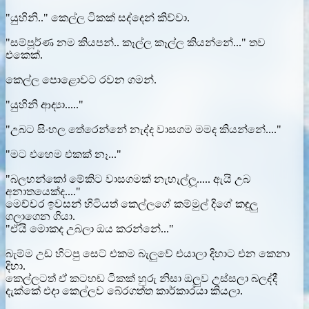
"යුහිනි.." කෙල්ල ටිකක් සද්දෙන් කිව්වා.
"සම්පූර්ණ නම කියපන්.. කෑල්ල කෑල්ල කියන්නේ..." තව
එකෙක්.
කෙල්ල පොළොවට රවන ගමන්.
"යුහිනි ආද්‍යා....."
"උබට සිංහල තේරෙන්නේ නැද්ද වාසගම මමද කියන්නේ...."
"මට එහෙම එකක් නෑ..."
"බලහන්කෝ මේකිට වාසගමක් නැහැල්ලූ..... ඇයි උබ
අනාතයෙක්ද...."
මෙච්චර ඉවසන් හිටියත් කෙල්ලගේ කම්මුල් දිගේ කඳුලු
ගලාගෙන ගියා.
"ඒයි මොකද උබලා ඔය කරන්නේ..."
බැම්ම උඩ හිටපු සෙට් එකම බැලුවේ එයාලා දිහාට එන කෙනා
දිහා.
කෙල්ලටත් ඒ කටහඬ ටිකක් හුරු නිසා ඔලුව උස්සලා බලද්දී
දැක්කේ එදා කෙල්ලව බේරගත්ත කාර්කාරයා කියලා.