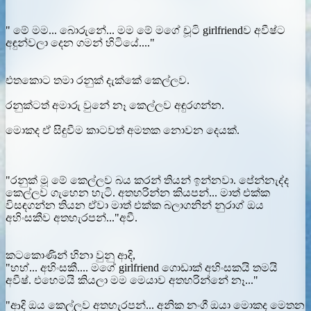
" මේ මම... බොරුනේ... මම මේ මගේ චූටි girlfriendව අවීෂ්ට
අඳුන්වලා දෙන ගමන් හිටියේ...."
එතකොට තමා රනුක් දැක්කේ කෙල්ලව.
රනුක්ටත් අමාරු වුනේ නෑ කෙල්ලව අඳුරගන්න.
මොකද ඒ සිඳුවීම කාටවත් අමතක නොවන දෙයක්.
"රනුක් මූ මේ කෙල්ලව බය කරන් තියන් ඉන්නවා. පේන්නැද්ද
කෙල්ලව ගැහෙන හැටි. අතහරින්න කියපන්... මාත් එක්ක
විසඳගන්න තියන ඒවා මාත් එක්ක බලාගනින් නුරාග් ඔය
අහිංසකීව අතහැරපන්..."අවී.
කටකොණින් හිනා වුනු ආදි,
"හහ්... අහිංසකී.... මගේ girlfriend ගොඩාක් අහිංසකයි තමයි
අවීෂ්. එහෙමයි කියලා මම මෙයාව අතහරින්නේ නෑ..."
"ආදි ඔය කෙල්ලව අතහැරපන්... අනික නංගී ඔයා මොකද මෙතන