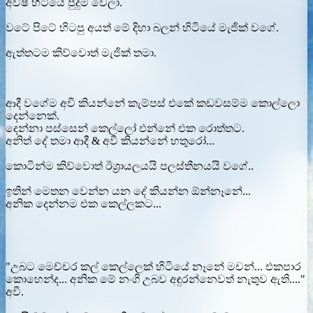
අවීෂ් හිටියේ පුදුම වෙලා.
වටේ පිටේ හිටපු අයත් මේ දිහා බලන් හිටියේ මැජික් වගේ.
ඇත්තටම කිව්වොත් මැජික් තමා.
ආදී වගේම අවී කියන්නේ කැම්පස් එකේ කඩවසම්ම කොල්ලො
දෙන්නෙක්.
දෙන්නා පස්සෙන් කෙල්ලෝ එන්නේ එක රොත්තට.
අනිත් දේ තමා ආදී & අවී කියන්නේ හතුරෝ...
කොටින්ම කිව්වොත් ඊශ්‍රායලයයි පලස්තීනයයි වගේ..
ඉතින් මෙතන වෙන්න යන දේ කියන්න ඕන්නෑනේ...
අනික දෙන්නම එක කෙල්ලකට...
"උබට මෙච්චර කල් කෙල්ලෙක් හිටියේ නෑනේ මචන්... එකපාර
කොහෙන්ද... අනික මේ නංගි උබව අඳුරන්නෙවත් නැතුව ඇති...."
අවී.