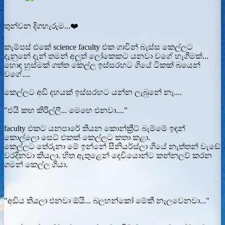
තුන්වන දිගහැරුම...❤️
කැම්පස් එකේ science faculty එක ගාවින් බැස්ස කෙල්ලට
දැනුනේ දැන් තමන් අලුත් ලෝකෙකට යනවා වගේ හැගීමක්...
හොඳ හුස්මක් ගත්ත කෙල්ල ඉස්සරහට ගියේ ටිකක් බයෙන්
වගේ....
කෙල්ලට අඩි දහයක් ඉස්සරහට යන්න ලැබුනේ නෑ....
"එයි කහ කිරිල්ලී... මෙහෙ එනවා...."
faculty එකට යනපාරේ තියන කොන්ක්‍රීට් බැම්මේ ඉඳන්
කොල්ලො සෙට් එකක් කෙල්ලට කතා කළා.
කෙල්ලට තේරුනා මේ ඉන්නේ සීනියර්ස්ලා ගියේ නැත්තන් වැඩේ
වරදිනවා කියලා. හිත ඇතුළෙන් දෙවියොන්ට කන්නලව් කරන
ගමන් කෙල්ල ගියා.
"අඩිය තියලා එනවා ඕයි... බලහන්කෝ මේකී නැලවෙනවා..."