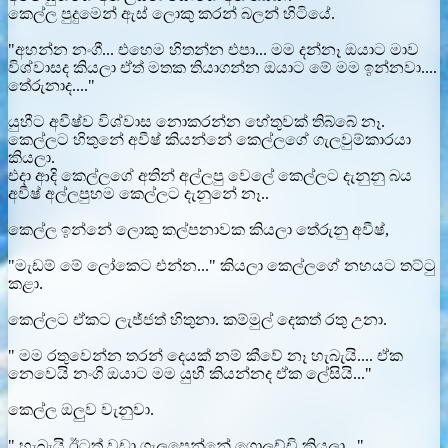
කෙල්ල පුදුමෙන් ඇස් ලොකු කරන් බලන් හිටියේ.
"අහන්න නංගී... එහෙම හිතන්න එපා... මම දන්නෑ ඔයාට මාව
විශ්වාසද කියලා ඒත් මතක තියාගන්න ඔයාට මේ මම ඉන්නවා....
තේරුනාද...."
යුහීට අවීෂ්ව විශ්වාස නොකරන්න හේතුවක් තිබ්බේ නෑ.
කෙල්ලට හිතුනේ අවීෂ් කියන්නේ කෙල්ලගේ ගැලවුම්කාරයා
කියලා.
එදා ආදි කෙල්ලගේ අතින් අල්ලපු වෙලේ කෙල්ලට දැනුනු බය
අවීෂ් අල්ලපුහම කෙල්ලට දැනුනේ නෑ..
කෙල්ල ඉන්නේ ලොකු කල්පනාවක කියලා තේරුනු අවීෂ්,
"මැඩම් මේ ලෝකෙට එන්න..." කියලා කෙල්ලගේ නහයට තට්ටු
කළා.
කෙල්ලට ඒකට ලැජ්ජත් හිතුනා. කම්මුල් දෙකත් රතු උනා.
" මම රතුවෙන්න තරන් දෙයක් නම් කීවේ නෑ හැබැයි.... ඒක
නෙවෙයි නංගි ඔයාට මම යුහී කියන්නද ඒක ලේසියි..."
කෙල්ල ඔලුව වැනුවා.
" හැබැයි ඊටත් වඩා ගැලපෙන්නේ ගොලුච්චි කියලා..."