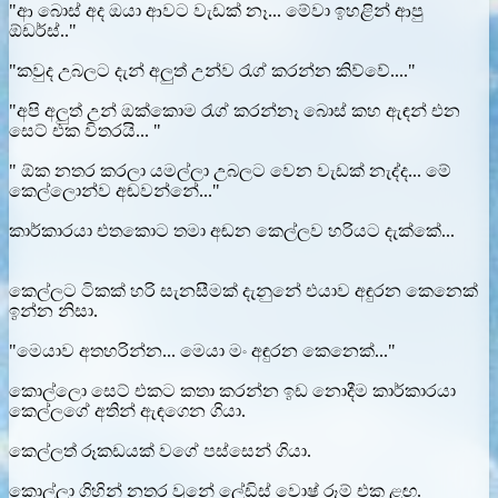
"ආ බොස් අද ඔයා ආවට වැඩක් නෑ... මේවා ඉහළින් ආපු
ඕඩර්ස්.."
"කවුද උබලට දැන් අලුත් උන්ව රැග් කරන්න කිව්වේ...."
"අපි අලුත් උන් ඔක්කොම රැග් කරන්නෑ බොස් කහ ඇඳන් එන
සෙට් එක විතරයි... "
" ඕක නතර කරලා යමල්ලා උබලට වෙන වැඩක් නැද්ද... මේ
කෙල්ලොන්ව අඬවන්නේ..."
කාර්කාරයා එතකොට තමා අඬන කෙල්ලව හරියට දැක්කේ...
කෙල්ලට ටිකක් හරි සැනසීමක් දැනුනේ එයාව අඳුරන කෙනෙක්
ඉන්න නිසා.
"මෙයාව අතහරින්න... මෙයා මං අඳුරන කෙනෙක්..."
කොල්ලො සෙට් එකට කතා කරන්න ඉඩ නොදීම කාර්කාරයා
කෙල්ලගේ අතින් ඇඳගෙන ගියා.
කෙල්ලත් රූකඩයක් වගේ පස්සෙන් ගියා.
කොල්ලා ගිහින් නතර වුනේ ලේඩිස් වොෂ් රූම් එක ළඟ.