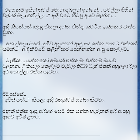
"එහෙනම් ඉතින් තවත් මොනාද බලන් ඉන්නේ... යමල්ලා ගිහින්
වැඩක් බලා ගනිල්ලා..." ආදී වටේ හිටපු අයට බැන්නා...
ආදි කියන්නේ කවුද කියලා දන්න හින්දා කට්ටිය ඉක්මනට වාෂ්ප
වුනා.
" කොල්ලො මගේ යුහීව අලුතෙන් ආපු අය ඉන්න තැනට එක්කන්
යමන්..." ආදි කිව්වේ කලින් පාර පෙන්නන්න ආපු කොල්ලට...
" මැණික... යන්නකෝ මෙයත් එක්ක මං එන්නම් ඔයාව
බලන්න..." කියලා කෙල්ලට වැටිලා තිබ්බ බෑග් එකත් අහුලලා දීලා
අර කොල්ලා එක්ක යැව්වා.
ඊටපස්සේ..
"අපිත් යන්..." කියලා ආදි රනුක්ටත් යන්න කිව්වා.
රනුක් එක්ක ආපූ ආදිගේ සෙට් එක යන්න හැරුනත් ආදී ආපහු
ආවේ අවීෂ් ළඟට.
_______________________________________