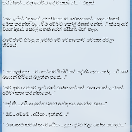
කරන්නේ... එදා වෙච්ච දේ මතකනේ...." රනුක්.
"ඔය ඉතින් රනුවෝ උබත් ඔහොම කරනවනේ... ඉඳපන්කෝ
මේක කරන්න බෑ... මම අම්මට කෝල් එකක් ගන්න..." කියපු ආදි
විනෝද්‍යාට කෝල් එකක් අරන් ස්පීකර් ඔන් කළා.
වටේපිටේ හිටපු හැමෝම මේ වෙනකොට මෙතන පිරිලා
හිටියේ.
" හෙලෝ පුතා... මං ගන්නමයි හිටියේ දෝණි ආවා නේද.... ටිකක්
බයෙන් හිටියේ බලන්න පුතේ...."
"ඔව් ආවා අම්මේ දැන් මාත් එක්ක ඉන්නේ. එයා අහන් ඉන්නේ
අම්මා කතා කරන්නකෝ..."
"දෝණී... අයියා ඉන්නවනේ නේද බය වෙන්න එපා..."
" ඔව්.. අම්මේ.. අයියා.. ඉන්නව..."
" එහෙනම් කමක් නෑ මැණික... පුතා දුවව බලා ගන්න හොඳට..."