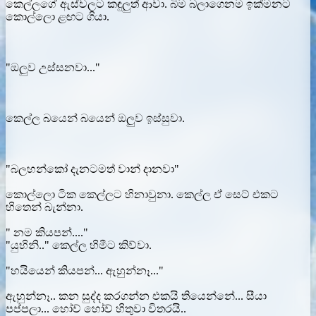
කෙල්ලගේ ඇස්වලට කඳුලුත් ආවා. බිම බලාගෙනම ඉක්මනට
කොල්ලො ළඟට ගියා.
"ඔලුව උස්සනවා..."
කෙල්ල බයෙන් බයෙන් ඔලුව ඉස්සුවා.
"බලහන්කෝ දැනටමත් වාන් දානවා"
කොල්ලො ටික කෙල්ලට හිනාවුනා. කෙල්ල ඒ සෙට් එකට
හිතෙන් බැන්නා.
" නම කියපන්...."
"යුහිනි.." කෙල්ල හිමීට කිව්වා.
"හයියෙන් කියපන්... ඇහුන්නෑ..."
ඇහුන්නෑ.. කන සුද්ද කරගන්න එකයි තියෙන්නේ... සීයා
පප්පලා... හෝව් හෝව් හිතුවා විතරයි..