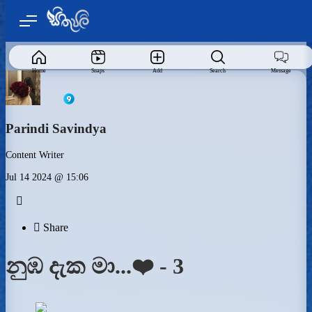
Home
Snaps
Add
Search
Message
Parindi Savindya
Content Writer
Jul 14 2024 @ 15:06


Share
නුඹ දැක මා...❤️ - 3