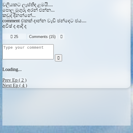
වලියකට ලෑස්තිද ළමයි....
පොලු මුගුරු අරන් එන්න...
කවුද දිනන්නේ...
comment එකක් දාන්න වැඩි ඡන්දෙට ජය....
අවීෂ් ද ආදි ද

25
Comments (
15
)


Loading...
Prev Ep ( 2 )
Next Ep ( 4 )