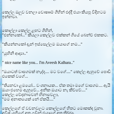
කෙල්ල ඔලුව වනලා වොෂෲම් ගිහින් එද්දී එයා කියපු විදිහටම
ඉන්නවා.
කොල්ලා කෙල්ල ළඟට ගිහින්,
"එන්නකෝ..." කියලා කෙල්ලව එක්කන් ගියේ බෙන්ච් එකකට.
"කියන්නකෝ දැන් ඉස්සෙල්ලම ඔයාගේ නම..."
"යුහිනි ආද්‍යා.."
" nice name like you... I'm Aveesh Kalhara.."
"ඔයාටත් වාසගමක් නැද්ද.... මට වගේ...." කෙල්ල ඇහුවේ පොඩි
එකෙක් වගේ...
"තියනවා ළමයෝ... වංශනායක... ඒක තමා මගේ වාසගම.... ඇයි
ඔයා එහෙම ඇහුවේ... අනික ඔයාට නෑ කිව්වේ...."
කෙල්ල වේදනාවෙන් හිනාවෙලා,
"මම අනාතයෙක් නේ ඒකයි...."
කෙල්ලගේ ඒ වචනවලට කොල්ලගේ හිතට මොකක්ද වුනා.
අවීෂ් යුහීගේ අත උඩින් එයාගේ අත තිබ්බා.