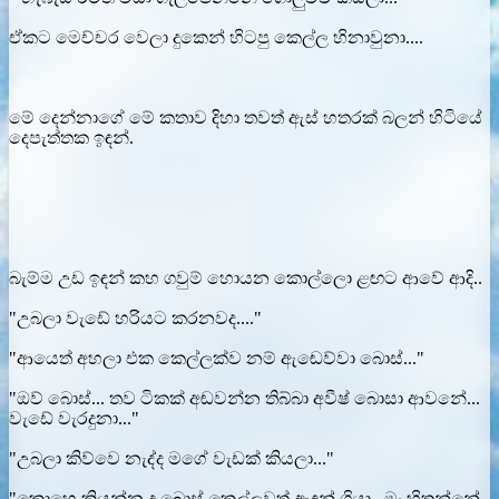
ඒකට මෙච්චර වෙලා දුකෙන් හිටපු කෙල්ල හිනාවුනා....
මේ දෙන්නාගේ මේ කතාව දිහා තවත් ඇස් හතරක් බලන් හිටියේ
දෙපැත්තක ඉඳන්.
බැම්ම උඩ ඉඳන් කහ ගවුම් හොයන කොල්ලො ළඟට ආවේ ආදි..
"උබලා වැඩේ හරියට කරනවද...."
"ආයෙත් අහලා එක කෙල්ලක්ව නම් ඇඬෙව්වා බොස්..."
"ඔව් බොස්... තව ටිකක් අඬවන්න තිබ්බා අවීෂ් බොසා ආවනේ...
වැඩේ වැරදුනා..."
"උබලා කිව්වෙ නැද්ද මගේ වැඩක් කියලා..."
"කොහෙ කියන්න ද බොස් කෙල්ලවත් ඇඳන් ගියා.. මං හිතන්නේ