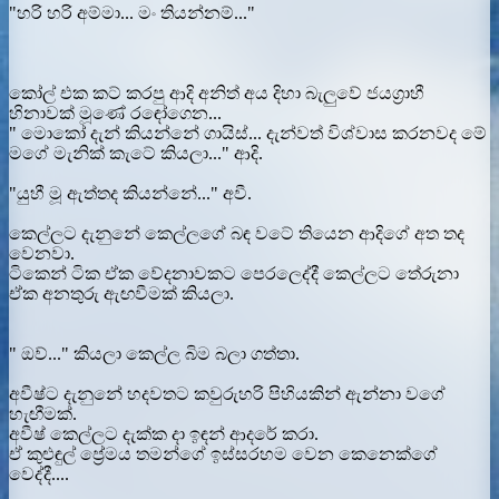
"හරි හරි අම්මා... මං තියන්නම්..."
කෝල් එක කට් කරපු ආදි අනිත් අය දිහා බැලුවේ ජයග්‍රාහී
හිනාවක් මූණේ රඳෝගෙන...
" මොකෝ දැන් කියන්නේ ගායිස්... දැන්වත් විශ්වාස කරනවද මේ
මගේ මැනික් කැටේ කියලා..." ආදි.
"යුහී මූ ඇත්තද කියන්නේ..." අවී.
කෙල්ලට දැනුනේ කෙල්ලගේ බඳ වටේ තියෙන ආදිගේ අත තද
වෙනවා.
ටිකෙන් ටික ඒක වේදනාවකට පෙරලෙද්දී කෙල්ලට තේරුනා
ඒක අනතුරු ඇඟවීමක් කියලා.
" ඔව්..." කියලා කෙල්ල බිම බලා ගත්තා.
අවීෂ්ට දැනුනේ හදවතට කවුරුහරි පිහියකින් ඇන්නා වගේ
හැඟීමක්.
අවීෂ් කෙල්ලට දැක්ක දා ඉඳන් ආදරේ කරා.
ඒ කුළුඳුල් ප්‍රේමය තමන්ගේ ඉස්සරහම වෙන කෙනෙක්ගේ
වෙද්දී....