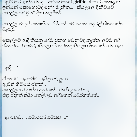
"ඇයි මට ඉන්න බෑද... අනික මගේ girlfriend මාව නොදැන
ඉන්නේ කොහොමද නේද මැනික..." කියලා ආදි කිව්වේ
කෙල්ලගේ මූණ දිහා බලමින්.
කෙල්ල මුකුත් නොකියා හිටියේ මේ වෙන දේවල් හිතාගන්න
බැරුව.
කෙල්ලට ආදි කියන දේට එකඟ වෙනවද නැත්තං අවීට ආදි
කියන්නේ බොරු කියලා කියන්නද කියලා හිතාගන්න බැරුව.
"ආදි...."
ඒ හඬට හැමෝම හැරිලා බැලුවා.
ඇවිත් හිටියේ රනුක්..
කෙල්ලට රනුක්ව අඳුරගන්න බැරි උනේ නෑ..
එදා රනුක් තමා කෙල්ලව ආදිගෙන් බේරගත්තේ...
"ආ රනුවා... මොකෝ මෙතන..."