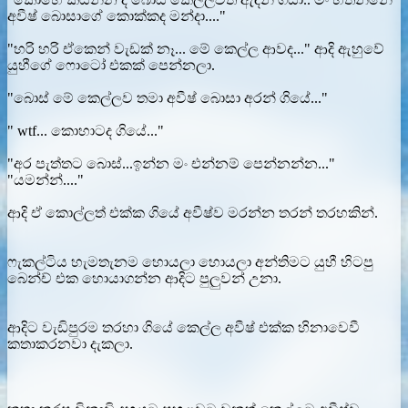
අවීෂ් බොසාගේ කොක්කද මන්දා...."
"හරි හරි ඒකෙන් වැඩක් නෑ... මේ කෙල්ල ආවද..." ආදි ඇහුවේ
යුහීගේ ෆොටෝ එකක් පෙන්නලා.
"බොස් මේ කෙල්ලව තමා අවීෂ් බොසා අරන් ගියේ..."
" wtf... කොහාටද ගියේ..."
"අර පැත්තට බොස්...ඉන්න මං එන්නම් පෙන්නන්න..."
"යමන්න්...."
ආදි ඒ කොල්ලත් එක්ක ගියේ අවීෂ්ව මරන්න තරන් තරහකින්.
ෆැකල්ටිය හැමතැනම හොයලා හොයලා අන්තිමට යුහී හිටපු
බෙන්ච් එක හොයාගන්න ආදිට පුලුවන් උනා.
ආදිට වැඩිපුරම තරහා ගියේ කෙල්ල අවීෂ් එක්ක හිනාවෙවී
කතාකරනවා දැකලා.