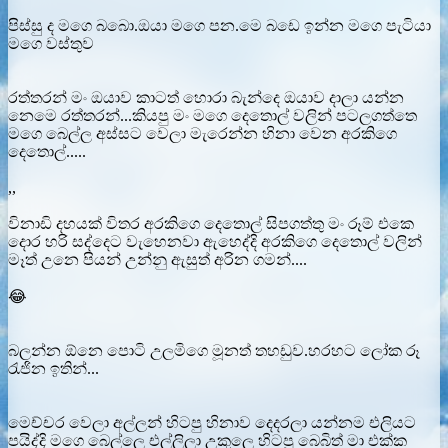
පිස්සු ද මගෙ බබො.ඔයා මගෙ පන.මෙ බඩෙ ඉන්න මගෙ පැටියා
මගෙ වස්තුව
රත්තරන් මං ඔයාව කාටත් හොරා බැන්දෙ ඔයාව දාලා යන්න
නෙමෙ රත්තරන්...කියපු මං මගෙ දෙතොල් වලින් පටලගත්තෙ
මගෙ බෙල්ල අස්සට වෙලා මැරෙන්න හිනා වෙන අරකිගෙ
දෙතොල්.....
,,
විනාඩි දහයක් විතර අරකිගෙ දෙතොල් සිපගත්තු මං රූම් එකෙ
දොර හරි සද්දෙට වැහෙනවා ඇහෙද්දි අරකිගෙ දෙතොල් වලින්
මෑත් උනෙ පියන් උන්නු ඇසුත් අරින ගමන්....
😂
බලන්න ඕනෙ පොටි උලමිගෙ මූනත් තහඩුව.හරහට ලෝක රූ
රැජින ඉතින්...
මෙච්චර වෙලා අල්ලන් හිටපු හිනාව දෙදරලා යන්නම එලියට
පයිද්දි මගෙ බෙල්ලෙ එල්ලිලා උකුලෙ හිටපු බෙබිත් මා එක්ක