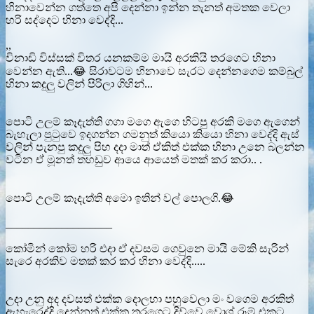
හිනාවෙන්න ගත්තෙ අපි දෙන්නා ඉන්න තැනත් අමතක වෙලා
හරි සද්දෙට හිනා වෙද්දි...
,,
විනාඩි විස්සක් විතර යනකම්ම මායි අරකියි තරගෙට හිනා
වෙන්න ඇති...😂 සිරාවටම හිනාවෙ සැරට දෙන්නගෙම කම්බුල්
හිනා කදුලු වලින් පිරිලා ගිහින්...
පොටි උලම් කෑදැත්ති ගගා මගෙ ඇගෙ හිටපු අරකි මගෙ ඇගෙන්
බැහැලා පුටුවෙ ඉදගන්න ගමනුත් කියො කියො හිනා වෙද්දි ඇස්
වලින් පැනපු කදුලු පිහ දදා මාත් ඒකිත් එක්ක හිනා උනෙ බලන්න
වටින ඒ මූනත් තහඩුව ආයෙ ආයෙත් මතක් කර කරා.. .
පොටි උලම් කෑදැත්ති අමො ඉතින් වල් පොලගි.😂
___________________
කෝමින් කෝම හරි එදා ඒ දවසම ගෙවුනෙ මායි මේකි සැරින්
සැරෙ අරකිව මතක් කර කර හිනා වෙද්දි.....
උදා උනු අද දවසත් එක්ක දොලහා පහුවෙලා මං වගෙම අරකිත්
ඇහැරෙද්දි දෙන්නත් එක්ක තරගෙට දිව්වෙ වොශ් රූම් එකට...