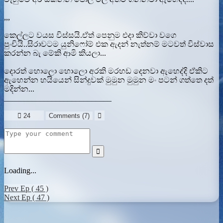
,,,
කෙල්ලට වයස විස්සයි.ඒත් පෙනුම එදා කිව්වා වගෙ
පුංචියි..සිරාවටම යුනිෆෝම් එක ඇදන් නැත්නම් මටවත් විස්වාස
කරන්න බැ මේකි ආමි කියලා...
දොරත් හොලො හොලො අරකි මරහඩ දෙනවා ඇහෙද්දි ඒකිට
ඇහෙන්න හයියෙන් සින්දුවක් මුමුන මුමුන මං පටන් ගත්තෙ දත්
මදින්න...
___________________________

24
Comments (
7
)


Loading...
Prev Ep ( 45 )
Next Ep ( 47 )