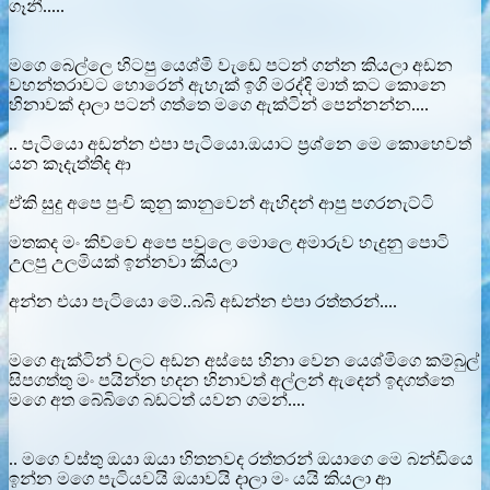
ගෑනී.....
මගෙ බෙල්ලෙ හිටපු යෙශ්මි වැඩෙ පටන් ගන්න කියලා අඩන
වහන්තරාවට හොරෙන් ඇහැක් ඉගි මරද්දි මාත් කට කොනෙ
හිනාවක් දාලා පටන් ගත්තෙ මගෙ ඇක්ටින් පෙන්නන්න....
.. පැටියො අඩන්න එපා පැටියො.ඔයාට ප්‍රශ්නෙ මෙ කොහෙවත්
යන කෑදැත්තිද ආ
ඒකි සුදු අපෙ පුංචි කුනු කානුවෙන් ඇහිදන් ආපු පගරනැට්ටි
මතකද මං කිව්වෙ අපෙ පවුලෙ මොලෙ අමාරුව හැදුනු පොටි
උලපු උලමියක් ඉන්නවා කියලා
අන්න එයා පැටියො මේ..බබි අඩන්න එපා රත්තරන්....
මගෙ ඇක්ටින් වලට අඩන අස්සෙ හිනා වෙන යෙශ්මිගෙ කම්බුල්
සිපගත්තු මං පයින්න හදන හිනාවත් අල්ලන් ඇදෙන් ඉදගත්තෙ
මගෙ අත බේබිගෙ බඩටත් යවන ගමන්....
.. මගෙ වස්තු ඔයා ඔයා හිතනවද රත්තරන් ඔයාගෙ මෙ බන්ඩියෙ
ඉන්න මගෙ පැටියවයි ඔයාවයි දාලා මං යයි කියලා ආ