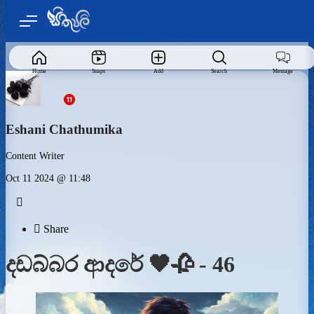
Home
Snaps
Add
Search
Message
Eshani Chathumika
Content Writer
Oct 11 2024 @ 11:48


Share
දඩබ්බර ආදරේ 🖤🥀 - 46