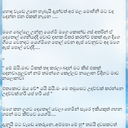
හොද වැඩෙ උනෙ හැබැයි දැන්වත් අර මල මොහිනි මට වද
දෙන්න එන එකක් නැනෙ .....
මගෙ බෙල්ලෙ උන්නු යෙශ්මි මගෙ කොන්ඩ ගස් අතරින් ඒ
දෙතොල් ගෙනියද්දි වොට් දාහක විතර කරන්ට් එකක් ඇග දිගෙ
ගියෙ වෙනදට යෙශ්මිගෙ පොල් වෙන ඇස් වෙනුවට අද මගෙ
ඇස් පොල් වෙද්දි.....
,,
" මේ ඕයි.මාව ටිකක් තද කරලා බදන් මට කිස් එකක්
දෙනවා.පුලුවන් නම් තමන්ගෙ කෙල්ලව නලොන විදිහට මාව
නලොනවා
එතකොට ඔය වේ* යයි ඕයි.මං මෙ තමුසෙට උදව්වක් කරන්නෙ
උදව්වක්.හරි යප් හරි යප් "
මගෙ කන ලගට දෙතොල් යවලා හෙමින් සැරෙ ඉකියකුත් ගහන
ගමන් මට කිව්වෙ යෙශ්මි....
දැනුයි මට වැඩෙ තෙරුනෙ..අම්මපා මේ හු* තමයි දවසකටත්