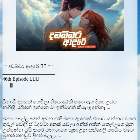
°|° දඩබ්බර ආදරේ ❤️‍🔥 °|°
_____________________
46th Episode ❤️‍🔥🥀
___|||
විනාඩි දහයක් ගෙවිලා ගියෙ අරකි මගෙ ඇග දිගෙ උඩට
නගිද්දි...හිතන් ඉන්නෙ මං ඉනිමගක් කියලද දන්නෑ.....
මගෙ බෙල්ල බදන් අඩන එකි මගෙ ඇගෙන් එහාට යන්නම වගෙ
තුරුල් වෙද්දි ඒ බදවටා අතක් යවලා අනිත් අතින් කෙල්ලගෙ මූන
උස්සන්න ට්‍රයි කරෙ ටනාශාගෙ කුනු උනු තක්කාලි ගෙඩිය වගෙ
මුනත් තහඩුව දිහත් බලලා....