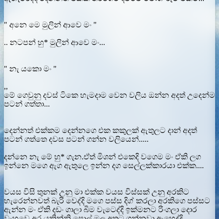
" අනෙ මෙ මුලින් ආවෙ මං "
.. නටපන් හු* මුලින් ආවෙ මං...
" නැ යකො මං "
,,
මේ ගෙවුනු දවස් ටිකෙ හැමදාම වෙන වලිය ඔන්න අදත් උදෙන්ම
පටන් ගත්තා...
දෙන්නත් එක්කම දෙන්නගෙ එක කකුලක් ඇතුලට දාන් අදත්
පටන් ගත්තෙ දවස පටන් ගන්න වලියෙන්.....
දන්නෙ නැ මේ හු* ගැන.ඒත් මිශන් එකෙදි වගෙම මං ඒකි ලග
ඉන්නෙ මගෙ ඇග ඇතුලෙ ඉන්න දග සෙල්ලක්කාරයා එක්ක....
වයස විසි තුනක් උනු මා එක්ක වයස විස්සක් උනු අරකිට
හැරෙන්නවත් බැරි වෙද්දි මගෙ පස්ස දිග් කරලා අරකිගෙ පස්සට
ඇන්න මං ඒකි දඩං ගාලා බිම වැටෙද්දි ඉක්මනට රිංගලා දොර
වැහුවෙ අර යකින්නි පොල් මල අතට ගන්නවා ඇහෙද්දි....