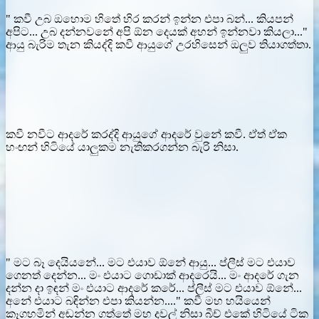
" කවී උබ ඔහොම හිතේ හිර කරන් ඉන්න එපා බන්... කියපන්
අපිට... උබ දන්නවනේ අපි ඕන දෙයක් අහන් ඉන්නවා කියලා..."
ආයු බැරිම තැන කියද්දි කවී ආයුගේ උරහිසෙන් ඔලුව තියාගත්තා.
කවී නවීට ආදරේ කරද්දි ආයුගේ ආදරේ වුනේ කවී. ඒත් ඒක
හංඟන් හිටියේ යාලුකම නැතිකරගන්න බැරි නිසා.
" මට බෑ දෙයියනේ... මට එයාව ඕනේ ආයු... ප්ලීස් මට එයාව
ගෙනත් දෙන්න... මං එයාට ගොඩාක් ආදරෙයි... මං ආදරේ ගැන
දන්න දා ඉඳන් මං එයාට ආදරේ කරේ... ප්ලීස් මට එයාව ඕනේ...
අනේ එයාට බඳින්න එපා කියන්න...." කවී මහ හයියෙන්
කෑගහමින් අඬන්න ගත්තේ මහ දවල් නිසා බීච් එකේ හිටියේ ටික