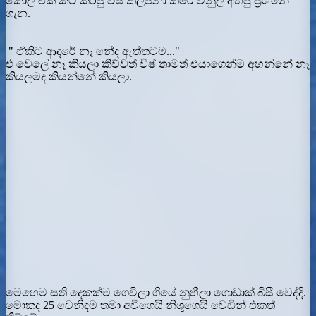
කෝල් එක කට් කරපු විෂ් කල්පනා කරේ විනුලි අහපු ප්‍රශ්නේ
ගැන.
" ඒකිට ආදරේ නෑ නේද ඇත්තටම..."
එ වෙලේ නෑ කියලා කිව්වත් විෂ් තාමත් එයාගෙන්ම අහන්නේ නෑ
කියලමද කියන්නේ කියලා.
මෙහෙම සති දෙකක්ම ගෙවිලා ගියේ නුහීලා ගොඩාක් බිසී වෙද්දි.
මොකද 25 වෙනිදම තමා අවීගෙයි නිශූගෙයි වෙඩින් එකත්