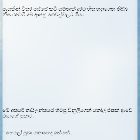
පැයකින් විතර පස්සේ කවී යම්තාක් දුරට හිත හදාගෙන තිබ්බ
නිසා කට්ටියම ආපහු ගෙවල්වලට ගියා.
මේ අතරේ තායිලන්තයේ හිටපු විනුලිගෙන් කෝල් එකක් ආවේ
එයාගේ පුතාට.
" හෙලෝ පුතා කොහෙද ඉන්නේ..."