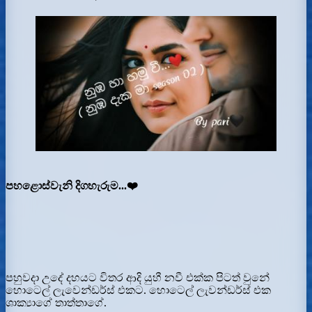
පහළොස්වැනි දිගහැරුම...❤️
පහුවදා උදේ දහයට විතර ආදි යුහී නවී එක්ක පිටත් වුනේ
හොටෙල් ලැවෙන්ඩර්ස් එකට. හොටෙල් ලැවන්ඩර්ස් එක
ශාක්‍යාගේ තාත්තාගේ.