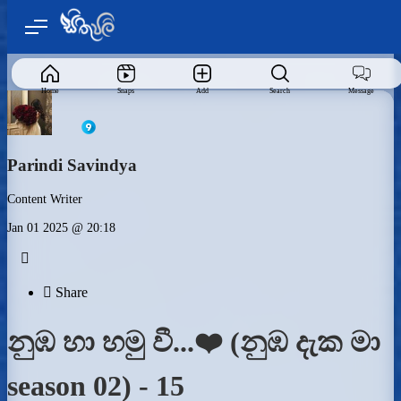
Home
Snaps
Add
Search
Message
Parindi Savindya
Content Writer
Jan 01 2025 @ 20:18


Share
නුඹ හා හමු වී...❤️ (නුඹ දැක මා
season 02) - 15