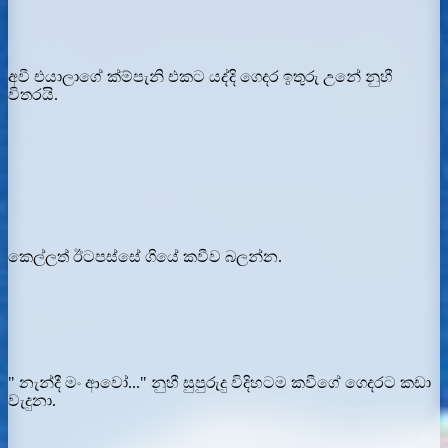
අවී එයාලාගේ ක්ම්පැනි එකට යද්දි ගෙදර ඉතුරු උනේ නුහී
විතරයි.
කෙල්ලත් ඊටපස්සේ ගියේ කවීව බලන්න.
" නැන්දී මං ආවෝ..." නුහී සුපුරුදු විදිහටම කවීගේ ගෙදරට කඩා
වැදුනා.