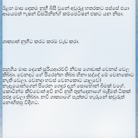
ඊළඟ මාස දෙකම නුහී බිසී වුනේ අවුරුදු හතරකට පස්සේ එයා
ආයෙමත් ෆැෂන් ඩිසයිනින්ග් කම්පෙටිෂන් එකට යන නිසා.
ශාක්‍යාත් නුහීට කරට කරම වැඩ කරා.
පහුගිය මාස දෙකේ සූරියආරච්චි නිවස ගොඩාක් වෙනස් වෙල
තිබ්බා. වෙනදට ගේ පිරෙන්න තිබ්බ හිනා සද්දේ මේ වෙනකොට
නැති වෙලා. වෙනදා හවස් වෙනකොට යාලුවෝ
නෑදෑයොන්ගෙන් පිරෙන ගෙදර දැන් සොහොන් බිමක් වගේ.
කොටින්ම කිව්වොත් අවී නවී නුහී තුන්දෙනාගේ බැඳීමත් ටිකක්
පළුඳු වෙලා තිබ්බා. නවී ශාක්‍යාගේ පැත්තට හැරුනේ කවුරුත්
නොහිතපු විදිහට.