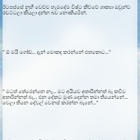
ඊටපස්සේ නුහී වෙච්ච හැමදේම විෂ්ට කිව්වේ ශාක්‍යා ඔවුන්ව
රවට්ටලා කියලා දන්න බව නොකියමින්.
" ඕ මයි ගෝඩ්... දැන් මොකද කරන්නේ එතකොට..."
" මටත් තේරෙන්නෙ නෑ... මට අයියව අතාරින්නත් බෑ කවීව
අතාරින්නත් බෑ... එන දේකට මූණ දෙන්න තමා තියෙන්නේ...
වෙලා තියන දේවල් වෙනස් කරන්න බෑනේ..."