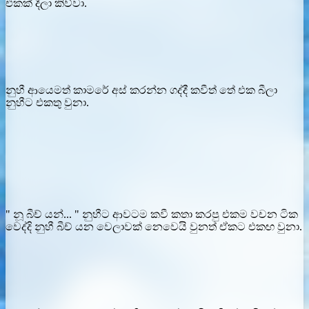
එකක් දීලා කිව්වා.
නුහී ආයෙමත් කාමරේ අස් කරන්න ගද්දී කවීත් තේ එක බීලා
නුහීට එකතු වුනා.
" නූ බීච් යන්... " නුහීට ආවටම කවී කතා කරපු එකම වචන ටික
වෙද්දි නුහී බීච් යන වෙලාවක් නෙවෙයි වුනත් ඒකට එකඟ වුනා.