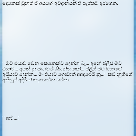
දෙනෙක් වුනත් ඒ අයගේ අවදානයත් ඒ පැත්තට අරගෙන.
" මට එයාව වෙන කෙනෙක්ට දෙන්න බෑ... අනේ ප්ලීස් මට
එයාව... අනේ නු ඔයාවත් කියන්නකෝ... ප්ලීස් මට ඔයාගේ
අයියාව දෙන්න... මං එයාට ගොඩාක් අඅදරෙයි නූ..." කවී නුහීගේ
අතිනුත් අඳිමින් කෑගහන්න ගත්තා.
" කවී...."