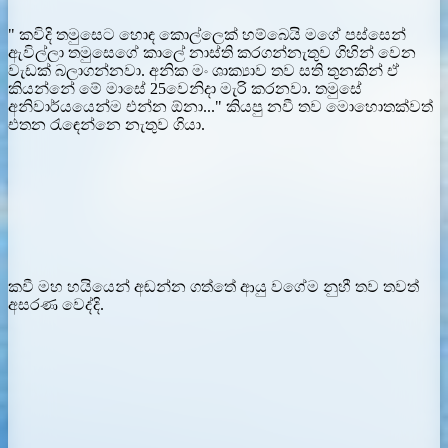
" කවිදි තමුසෙට හොඳ කොල්ලෙක් හම්බෙයි මගේ පස්සෙන්
ඇවිල්ලා තමුසෙගේ කාලේ නාස්ති කරගන්නැතුව ගිහින් වෙන
වැඩක් බලාගන්නවා. අනික මං ශාක්‍යාව තව සති තුනකින් ඒ
කියන්නේ මේ මාසේ 25වෙනිදා මැරි කරනවා. තමුසේ
අනිවාර්යයෙන්ම එන්න ඕනා..." කියපු නවී තව මොහොතක්වත්
එතන රැඳෙන්නෙ නැතුව ගියා.
කවී මහ හයියෙන් අඬන්න ගත්තේ ආයු වගේම නුහී තව තවත්
අසරණ වෙද්දි.