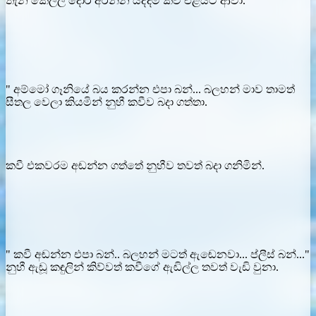
තැන කෙල්ල දොර අරින්න යද්දිම කවී එළියට ආවා.
" අම්මෝ ගෑනියේ බය කරන්න එපා බන්... බලහන් මාව තාමත්
සීතල වෙලා කියමින් නුහී කවීව බදා ගත්තා.
කවී එකවරම අඬන්න ගත්තේ නුහීව තවත් බදා ගනිමින්.
" කවී අඬන්න එපා බන්.. බලහන් මටත් ඇඬෙනවා... ප්ලීස් බන්..."
නුහී ඇඬූ කඳුලින් කිව්වත් කවීගේ ඇඬිල්ල තවත් වැඩි වුනා.