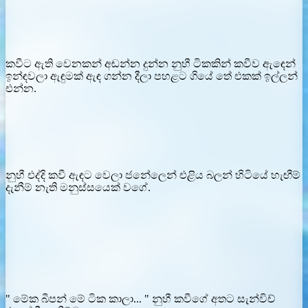
කවීට ඇති වෙනකන් අඬන්න දුන්න නුහී ටිකකින් කවීව ඇඳෙන්
ඉන්ඳවලා ඇඳුමක් ඇඳ ගන්න දීලා පහළට ගියේ තේ එකක් ඉල්ලන්
එන්න.
නුහී එද්දි කවී ඇඳට වෙලා ජනේලෙන් එළිය බලන් හිටියේ හැඟීම්
දැනීම් නැති මනුස්සයෙක් වගේ.
" මේක බීපන් මේ ටික කාලා... " නුහී කවීගේ අතට සැන්විච්