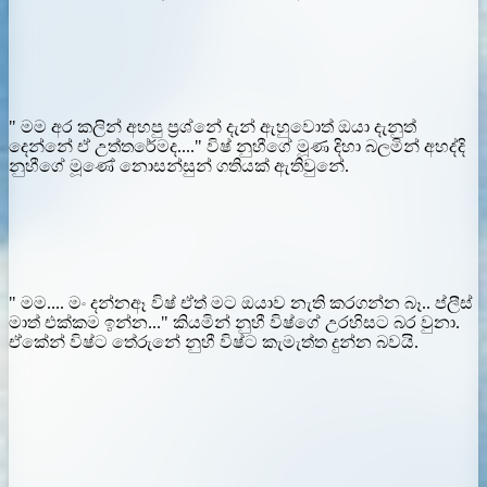
" මම අර කලින් අහපු ප්‍රශ්නේ දැන් ඇහුවොත් ඔයා දැනුත්
දෙන්නේ ඒ උත්තරේමද...." විෂ් නුහීගේ මූණ දිහා බලමින් අහද්දි
නුහීගේ මූණේ නොසන්සුන් ගතියක් ඇතිවුනේ.
" මම.... මං දන්නඈ විෂ් ඒත් මට ඔයාව නැති කරගන්න බෑ.. ප්ලීස්
මාත් එක්කම ඉන්න..." කියමින් නුහී විෂ්ගේ උරහිසට බර වුනා.
ඒකේන් විෂ්ට තේරුනේ නුහී විෂ්ට කැමැත්ත දුන්න බවයි.