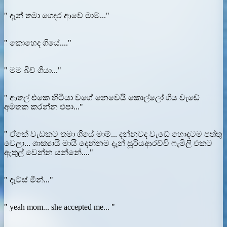
" දැන් තමා ගෙදර ආවේ මාම්..."
" කොහෙද ගියේ...."
" මම බීච් ගියා..."
" ආතල් එකෙ හිටියා වගේ නෙවෙයි කොල්ලෝ ගිය වැඩේ
අමතක කරන්න එපා..."
" ඒකේ වැඩකට තමා ගියේ මාම්... දන්නවද වැඩේ හොඳටම පත්තු
වෙලා... ශාක්‍යායි මායි දෙන්නම දැන් සූරියආරච්චි ෆැමිලි එකට
ඇතුල් වෙන්න යන්නේ...."
" දැට්ස් මීන්..."
" yeah mom... she accepted me... "