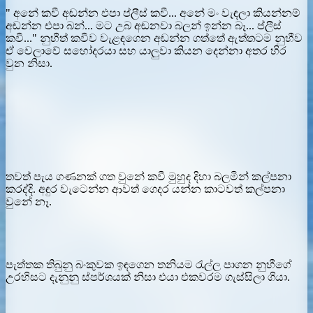
" අනේ කවී අඬන්න එපා ප්ලීස් කවී... අනේ මං වැඳලා කියන්නම්
අඬන්න එපා බන්... මට උබ අඬනවා බලන් ඉන්න බෑ... ප්ලීස්
කවී..." නුහීත් කවීව වැළඳගෙන අඬන්න ගත්තේ ඇත්තටම නුහීව
ඒ වෙලාවේ සහෝදරයා සහ යාලුවා කියන දෙන්නා අතර හිර
වුන නිසා.
තවත් පැය ගණනක් ගත වුනේ කවී මුහුද දිහා බලමින් කල්පනා
කරද්දි. අඳුර වැටෙන්න ආවත් ගෙදර යන්න කාටවත් කල්පනා
වුනේ නෑ.
පැත්තක තිබුනු බංකුවක ඉඳගෙන තනියම රැල්ල පාගන නුහීගේ
උරහිසට දැනුනු ස්පර්ශයක් නිසා එයා එකවරම ගැස්සිලා ගියා.