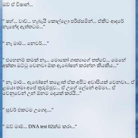
ඔව් ඒ විෂාන්...
" ෂහ්... වාව්... හැබැයි කොල්ලො පරිස්සමින්... ඒකිට ආදරේ
නෑනේද ඇත්තටම..."
" නෑ මාම්... නෙවර්...."
" එහෙනම් කමක් නෑ... මොකෝ ශාක්‍යාගේ තත්වේ... මෙහේ
අක්කා ඔට්ටු වෙනවා ඕක ඇබෝෂන් කරන්න කියකිය..."
" නෑ මාම්... ඇබෝෂන් කළොත් ඒක අපිට අවාසියක් වෙනවා... ඒ
ළමයා තමා අපේ තුරුම්පුව... ඒ උගේ ලේනේ අම්මා... ඒ
වෙනුවෙන් උන් ඕනම දෙයක් කරයි..."
" සුවර් එකටම උගෙද...."
" ඔව් මාම්... DNA test 02ක්ම කරා..."