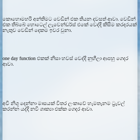
කොහොමහරි අන්තිමට වෙඩින් එක තියන දවසත් ආවා. වෙඩින්
එක තිබ්බේ හොටෙල් ලැවෙන්ඩර්ස් එකේ වෙද්දි කිසිම කරදරයක්
නැතුව වෙඩින් දෙකම ඉවර වුනා.
one day function එකක් නිසා හවස් වෙද්දි නුහීලා ආපහු ගෙදර
ආවා.
අවී නිශූ දෙන්නා මාසයක් විතර ලංකාවේ හැමතැනම ට්‍රැවල්
කරන්න යද්දි නවී ශාක්‍යා එක්ක ගෙදර ආවා.