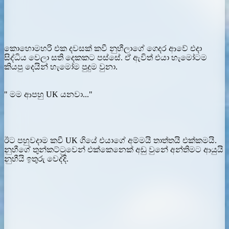
කොහොමහරි එක දවසක් කවී නුහීලාගේ ගෙදර ආවේ එදා
සිද්ධිය වෙලා සති දෙකකට පස්සේ. ඒ ඇවිත් එයා හැමෝටම
කියපු දෙයින් හැමෝම පුදුම වුනා.
" මම ආපහු UK යනවා..."
ඊට පහුවදාම කවී UK ගියේ එයාගේ අම්මයි තාත්තයි එක්කමයි.
නුහීගේ තුන්කට්ටුවෙන් එක්කෙනෙක් අඩු වුනේ අන්තිමට ආයුයි
නුහීයි ඉතුරු වෙද්දි.