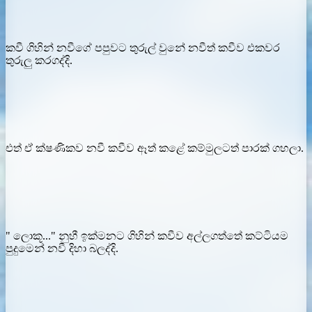
කවී ගිහින් නවීගේ පපුවට තුරුල් වුනේ නවීත් කවීව එකවර
තුරුලු කරගද්දි.
එත් ඒ ක්ෂණිකව නවී කවීව ඈත් කළේ කම්මුලටත් පාරක් ගහලා.
" ලොකූ..." නුහී ඉක්මනට ගිහින් කවීව අල්ලගත්තේ කට්ටියම
පුදුමෙන් නවී දිහා බලද්දි.