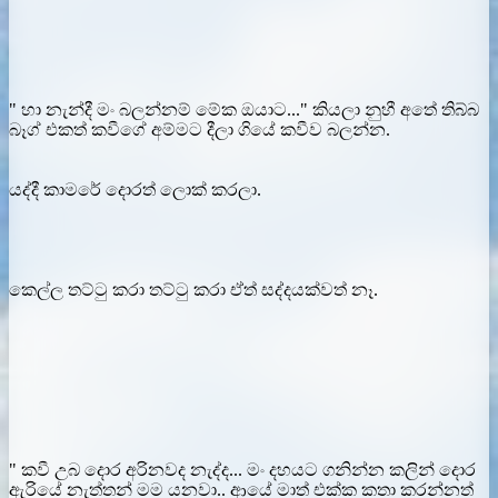
" හා නැන්දී මං බලන්නම් මේක ඔයාට..." කියලා නුහී අතේ තිබ්බ
බෑග් එකත් කවීගේ අම්මට දීලා ගියේ කවීව බලන්න.
යද්දී කාමරේ දොරත් ලොක් කරලා.
කෙල්ල තට්ටු කරා තට්ටු කරා ඒත් සද්දයක්වත් නෑ.
" කවී උබ දොර අරිනවද නැද්ද... මං දහයට ගනින්න කලින් දොර
ඇරියේ නැත්තන් මම යනවා.. ආයේ මාත් එක්ක කතා කරන්නත්