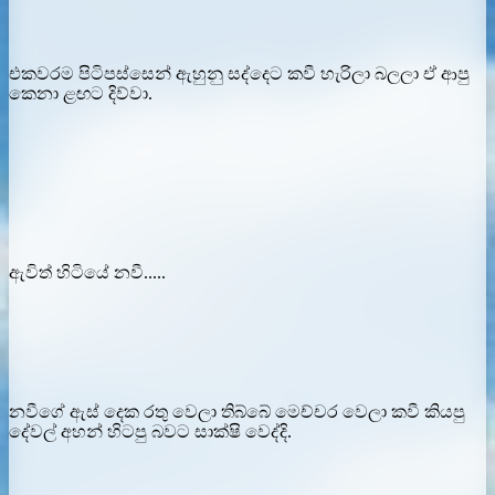
එකවරම පිටිපස්සෙන් ඇහුනු සද්දෙට කවී හැරිලා බලලා ඒ ආපු
කෙනා ළඟට දිව්වා.
ඇවිත් හිටියේ නවී.....
නවීගේ ඇස් දෙක රතු වෙලා තිබ්බේ මෙච්චර වෙලා කවී කියපු
දේවල් අහන් හිටපු බවට සාක්ෂි වෙද්දි.