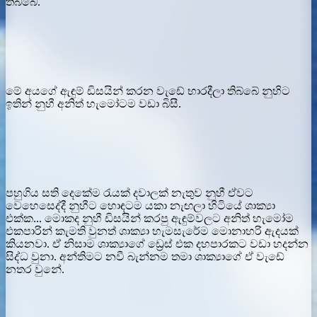
තිබ්බේ.
මේ අයගේ ඇඳුම් ඩිසයින් කරන වැඩේ භාරදීලා තිබ්බේ නුහිට
ඉතින් නුහී අනිත් හැමෝටම වඩා බිසී.
පහුගිය සති දෙකේම රැයක් දවාලක් නැතුව නුහී ඒවට
වෙහෙසෙද්දී නුහීට හොඳටම යකා නැඟලා හිටියේ ශාක්‍යා
එක්ක... මොකද නුහී ඩිසයින් කරපු ඇඳුම්වලට අනිත් හැමෝම
එකපාරින් කැමති වුනත් ශාක්‍යා හැමසැරේම මොනාහරි ඇදයක්
කියනවා. ඒ නිසාම ශාක්‍යාගේ ඩ්‍රෙස් එක දහපාරකට වඩා හදන්න
සිද්ධ වුනා. අන්තිමට නවී බැන්නම තමා ශාක්‍යාගේ ඒ වැඩේ
නතර වුනේ.