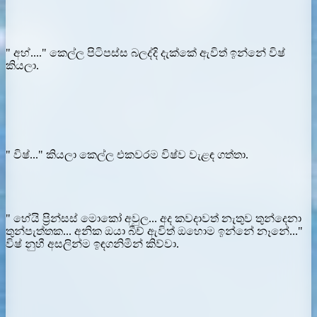
" අහ්...." කෙල්ල පිටිපස්ස බලද්දි දැක්කේ ඇවිත් ඉන්නේ විෂ්
කියලා.
" විෂ්..." කියලා කෙල්ල එකවරම විෂ්ව වැළඳ ගත්තා.
" හේයි ප්‍රින්සස් මොකෝ අවුල... අද කවදාවත් නැතුව තුන්දෙනා
තුන්පැත්තක... අනික ඔයා බීච් ඇවිත් ඔහොම ඉන්නේ නෑනේ..."
විෂ් නුහී අසලින්ම ඉඳගනිමින් කිව්වා.