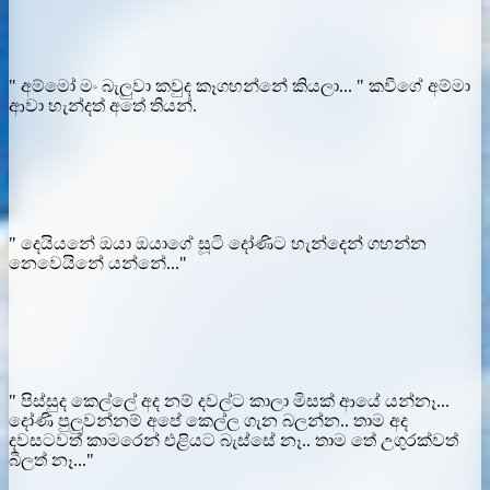
" අම්මෝ මං බැලුවා කවුද කෑගහන්නේ කියලා... " කවීගේ අම්මා
ආවා හැන්දත් අතේ තියන්.
" දෙයියනේ ඔයා ඔයාගේ සූටි දෝණිට හැන්දෙන් ගහන්න
නෙවෙයිනේ යන්නේ..."
" පිස්සුද කෙල්ලේ අද නම් දවල්ට කාලා මිසක් ආයේ යන්නෑ...
දෝණි පුලුවන්නම් අපේ කෙල්ල ගැන බලන්න.. තාම අද
දවසටවත් කාමරෙන් එළියට බැස්සේ නෑ.. තාම තේ උගුරක්වත්
බීලත් නෑ..."