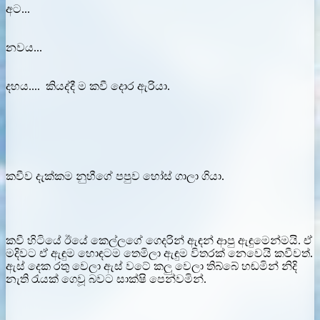
අට...
නවය...
දහය.... කියද්දී ම කවී දොර ඇරියා.
කවීව දැක්කම නුහීගේ පපුව හෝස් ගාලා ගියා.
කවී හිටියේ ඊයේ කෙල්ලගේ ගෙදරින් ඇඳන් ආපු ඇඳුමෙන්මයි. ඒ
මදිවට ඒ ඇඳුම හොඳටම තෙමිලා ඇඳුම විතරක් නෙවෙයි කවීවත්.
ඇස් දෙක රතු වෙලා ඇස් වටේ කලු වෙලා තිබ්බේ හඬමින් නිදි
නැති රැයක් ගෙවූ බවට සාක්ෂි පෙන්වමින්.