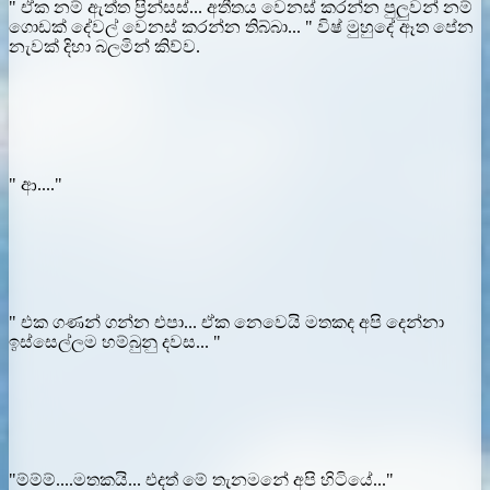
" ඒක නම් ඇත්ත ප්‍රින්සස්... අතීතය වෙනස් කරන්න පුලුවන් නම්
ගොඩක් දේවල් වෙනස් කරන්න තිබ්බා... " විෂ් මුහුදේ ඈත පේන
නැවක් දිහා බලමින් කිව්ව.
" ආ...."
" එක ගණන් ගන්න එපා... ඒක නෙවෙයි මතකද අපි දෙන්නා
ඉස්සෙල්ලම හම්බුනු දවස... "
"ම්ම්ම්....මතකයි... එදත් මේ තැනමනේ අපි හිටියේ..."