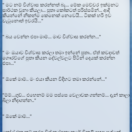
" මට නම් විශ්වාස කරන්නත් බෑ... මේක මෙච්චර ඉක්මනට
සාර්ථක වුනා කියලා... පුතා කෝකටත් පරිස්සමින්... ආදි
කියන්නේ නිකන්ම කෙනෙක් නෙවෙයි... ටිකක් හරි ඉව
වැටුනොත් ඉවරයි..."
" බය වෙන්න එපා මාම්... මාව විශ්වාස කරන්න..."
" මං ඔයාව විශ්වාස කරලා තමා ඉන්නේ පුතා.. ඒත් කවදාවත්
ගෞරව්ගේ පුතා කියන දේවල්වලට පිටින් දෙයක් කරන්න
එපා..."
" ඕකේ මාම්.. මං එයා කියන විදිහට තමා කරන්නේ..."
"ම්ම්...ගුඩ්... එහෙනම් මම පස්සෙ වෙලාවක ගන්නම්... දැන් කාලා
බීලා නිදාගන්න.."
" ඕකේ මාම්..."