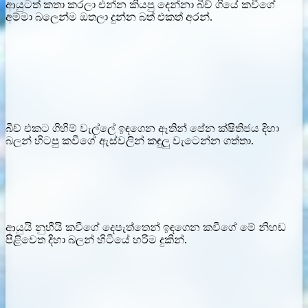
ආයුටත් කතා කරලා එන්න කියපු දෙන්නා බීච් ගියේ කවීගේ
අම්මා බලෙන්ම ඔතලා දුන්න බත් එකත් අරන්.
බීච් එකට ගිහිම් වැල්ලේ ඉඳගෙන ඈතින් පේන ක්ෂිතිජය දිහා
බලන් හිටපු කවීගේ ඇස්වලින් කඳුලු වැටෙන්න ගත්තා.
ආයුයි නුහීයි කවීගේ දෙපැත්තෙන් ඉඳගෙන කවීගේ මේ නිහඬ
පිළිවෙත දිහා බලන් හිටියේ හරිම දුකින්.