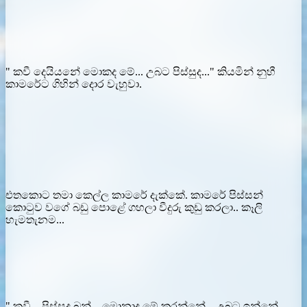
" කවී දෙයියනේ මොකද මේ... උබට පිස්සුද..." කියමින් නුහී
කාමරේට ගිහින් දොර වැහුවා.
එතකොට තමා කෙල්ල කාමරේ දැක්කේ. කාමරේ පිස්සන්
කොටුව වගේ බඩු පොළේ ගහලා වීදුරු කුඩු කරලා.. කෑලි
හැමතැනම...
" කවී... පිස්සුද බන්... මොනාද මේ කරන්නේ... උබට ඉන්නේ