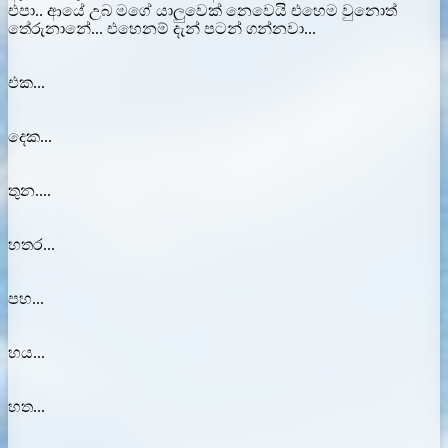
එපා.. ආයේ උබ මගේ යාලුවෙක් නෙවෙයි එහෙම වුනොත්
තේරුනානේ... එහෙනම් දැන් පටන් ගන්නවා...
එක...
දෙක...
තුන....
හතර...
පහ...
හය...
හත...