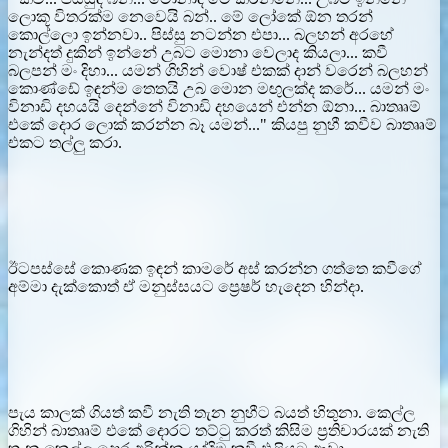
ලොකූ විතරක්ම නෙවෙයි බන්.. මේ ලෝකේ ඕන තරන්
කොල්ලො ඉන්නවා.. පිස්සු නටන්න එපා... බලහන් අරහේ
නැන්දත් දුකින් ඉන්නේ උබට මොනා වෙලාද කියලා... කවී
බලපන් මං දිහා... යමන් ගිහින් වොෂ් එකක් දාන් වරෙන් බලහන්
කොණ්ඩේ ඉඳන්ම තෙතයි උබ මොන මඟුලක්ද කරේ... යමන් මං
විනාඩි දහයයි දෙන්නේ විනාඩි දහයෙන් එන්න ඕනා... බාතෲම්
එකේ දොර ලොක් කරන්න බෑ යමන්..." කියපු නුහී කවීව බාතෲම්
එකට තල්ලු කරා.
ඊටපස්සේ කොණක ඉඳන් කාමරේ අස් කරන්න ගත්තෙ කවීගේ
අම්මා දැක්කොත් ඒ මනුස්සයට ප්‍රෙෂර් හැදෙන හින්දා.
පැය කාලක් ගියත් කවී නැති තැන නුහීට බයත් හිතුනා. කෙල්ල
ගිහින් බාතෲම් එකේ දොරට තට්ටු කරත් කිසිම ප්‍රතිචාරයක් නැති