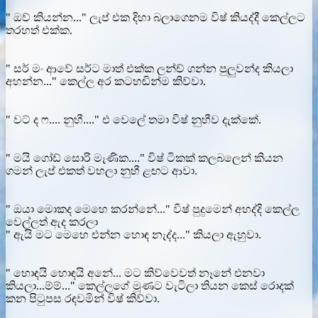
" ඔව් කියන්න..." ලැප් එක දිහා බලාගෙනම විෂ් කියද්දී කෙල්ලට
තරහත් එක්ක.
" සර් මං ආවේ සර්ට මාත් එක්ක ලන්ච් ගන්න පුලුවන්ද කියලා
අහන්න..." කෙල්ල අර කටහඬින්ම කිව්වා.
" වට් ද ෆ.... නුහී...." එ වෙලේ තමා විෂ් නුහීව දැක්කේ.
" මයි ගෝඩ් සොරි මැණික...." විෂ් ටිකක් කලබලෙන් කියන
ගමන් ලැප් එකත් වහලා නුහී ළඟට ආවා.
" ඔයා මොකද මෙහෙ කරන්නේ..." විෂ් පුදුමෙන් අහද්දි කෙල්ල
වෙල්ලත් ඇද කරලා
" ඇයි මට මෙහෙ එන්න හොඳ නැද්ද..." කියලා ඇහුවා.
" හොඳයි හොඳයි අනේ... මට කිව්වෙවත් නෑනේ එනවා
කියලා...ම්ම්..." කෙල්ලගේ මූණට වැටිලා තියන කෙස් රොදක්
කන පිටුපස රඳවමින් විෂ් කිව්වා.