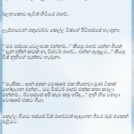
බලනකොට ඇවිත් හිටියේ රාගව්.
ලැජ්ජාවෙන් රතුවෙච්ච කෙල්ල විෂ්ගේ පිටිපස්සේ හැංගුනා.
" මම පස්සෙ වෙලාවක එන්නම්..." කියපු රාගව් යන්න ගියත්
" දැන් ඉතින් කමක් නෑ මිස්ටර් රාගව්... එන්න ඇතුළට..." කියපු
විෂ් නුහීගේ පැත්තට හැරුනා.
" මැණික... ආන් අතන වොෂෲම් එක තියනවා මූණ ටිකක්
හෝඳගෙන එන්න... මම මිස්ටර් රාගව් එක්ක කතා කරලා
එන්නම්... ඊටපස්සේ අපි කෑම කමු හරිද...." නුහී හිස වනලා
වොෂෲම් එකට ගියා.
කෙල්ල ගියාට පස්සේ විෂ් රාගව්වත් ඇඳගෙන ගියේ රූම් එකෙන්
එළියට.