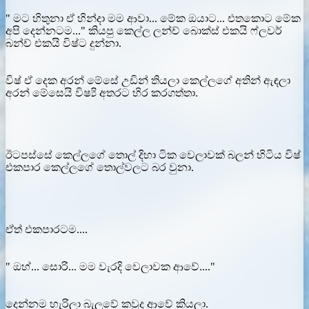
" මට හිතුනා ඒ හින්දා මම ආවා... මේක ඔයාට... එතකොට මේක
අපි දෙන්නටම..." කියපු කෙල්ල ලන්ච් බොක්ස් එකයි ෆ්ලවර්
බන්ච් එකයි විෂ්ට දුන්නා.
විෂ් ඒ දෙක අරන් මේසේ උඩින් තියලා කෙල්ලගේ අතින් ඇඳලා
අරන් මේසෙයි විෂ්‍යි අතරට හිර කරගත්තා.
ඊටපස්සේ කෙල්ලගේ තොල් දිහා ටික වෙලාවක් බලන් හිටිය විෂ්
එකපාර කෙල්ලගේ තොල්වලට බර වුනා.
ඒත් එකපාරටම....
" ඔහ්... සොරි... මම වැරදි වෙලාවක ආවේ...."
දෙන්නම හැරිලා බැලුවේ කවුද ආවේ කියලා.