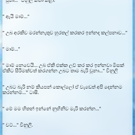
" පුතා..." විනුලි කතා කළා.
" ඇයි මාම්..."
" උබ අරකිව මරන්නැතුව හුරතල් කරකර ඉන්නද කල්පනාව..."
" මාම්..."
" මාම් නෙවෙයි... උබ ඒකි එක්ක ලව් කර කර ඉන්නවා මිසක්
ඒකිට සීරිමක්වත් කරගන්න උබට තාම බැරි වුනා..." විනුලි
" උබට බැරි නම් කියපන් කොල්ලෝ ඒ වැඩෙත් අපි දෙන්නම
කරන්නම්..." ටාෂි.
" මේ මම හිතන් ඉන්නේ නුහිනිව මැරි කරන්න..."
" වට්..." විනුලි.