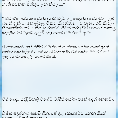
නැති වෙන්න හේතුව උන් කියලා..."
" මට ඒක අමතක වෙන්න නම් මැරිලා ඉපදෙන්න වෙනවා... උබ
යමන් දැන් මං කොල්ලො ටිකට කියන්නම්... ඒ වැඩේ හරි කියලා
හිතාගනින්කෝ..." කියලා රාගව්ව පිටත් කරපු විෂ් එයාගේ පාතාල
කල්ලියටත් වැඩේ දැනුම් දීලා ආයේ රූම් එකට ආවා.
ඒ එනකොට නුහී ඔෆිස් රූම් එකේ පැත්තක සෝෆා එකේ ඉඳන්
ෆෝන් එක බලනවා. හවස් වෙනකන්ම විෂ් එක්ක ඔෆිස් එකේ
ඉඳලා තමා කෙල්ල ගෙදර ගියේ.
විෂ් ගෙදර යද්දි විනුලි වගේම ටාෂිත් සෝෆා එකේ ඉඳන් ඉන්නවා.
විෂ් ඒ දෙන්නට පොඩි හිනාවක් දාලා කාමරේට යන්න ගියත්