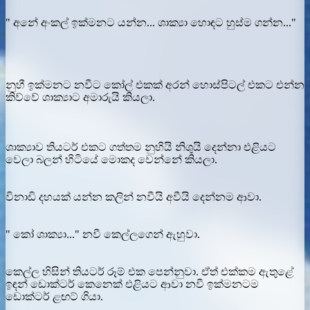
" අනේ අංකල් ඉක්මනට යන්න... ශාක්‍යා හොඳට හුස්ම ගන්න..."
නුහී ඉක්මනට නවීට කෝල් එකක් අරන් හොස්පිටල් එකට එන්න
කිව්වේ ශාක්‍යාට අමාරුයි කියලා.
ශාක්‍යාව තියටර් එකට ගත්තම නුහියි නිශුයි දෙන්නා එළියට
වෙලා බලන් හිටියේ මොකද වෙන්නේ කියලා.
විනාඩි දහයක් යන්න කලින් නවීයි අවීයි දෙන්නම ආවා.
" කෝ ශාක්‍යා..." නවී කෙල්ලගෙන් ඇහුවා.
කෙල්ල හිසින් තියටර් රූම් එක පෙන්නුවා. ඒත් එක්කම ඇතුළේ
ඉඳන් ඩොක්ටර් කෙනෙක් එළියට ආවා නවී ඉක්මනටම
ඩොක්ටර් ළඟට් ගියා.