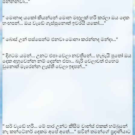
පන්නනවා..."
" මොනාද යකෝ කියන්නේ මොන මඟුලක් හරි කරලා ඔය දෙක
හංඟපන්... ඔය වැඩේ ගැස්සුනොත් ඉවරයි යකෝ...."
" බොස් උන් පස්සෙන්ම එනවා මොනා කරන්නද මන්දා..."
" දිගටම යමන්... උනට එපා වෙලා නවතීනේ... හැබැයි පුතෝ ඔය
දෙක අහුවෙන්න නම් දෙන්න එපා... බැරි වෙලාවත් එහෙම
වුනොත් මැරෙන්න ලෑස්ති වෙලා ඉඳපන්..."
" සර් වැඩේ හරි... මේ පාර උන්ට කිසිම චාන්ස් එකක් හම්බුනේ
නෑ කන්ටේනර් දෙකම අපේ අතේ...." සවීන් තමන්ගේ ප්‍රදානියාට