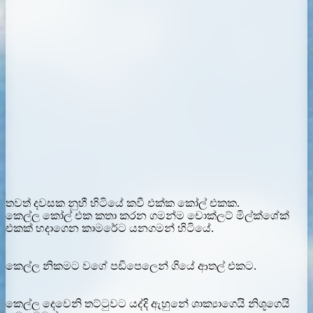
තවත් දවසක නුහී හිටියේ කවී එක්ක කෝල් එකක.
කෙල්ල කෝල් එක කතා කරන ගමන්ම චොක්ලට් මිල්ක්ශේක්
එකක් හදාගෙන කාමරේට යනගමන් හිටියේ.
කෙල්ල නිකමට වගේ පඩිපෙලෙන් ගියේ ආතල් එකට.
කෙල්ල දෙවෙනි තට්ටුවට යද්දි ඇහුනේ ශාක්‍යාගෙයි නිශූගෙයි