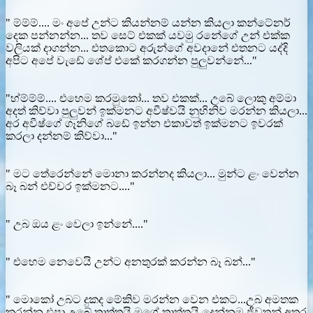
" ම්ම්ම්.... මං අපේ උන්ට කියන්නම් යන්න කියලා කන්ටේනර්
දෙක පන්නන්න... තව සෙට් එකක් යවමු රනේගේ උන් එක්ක
වලියක් දාගන්න... එතකොට අරුන්ගේ අවදානේ එතනට යද්දි
අපිට අපේ වැඩේ ශේප් එකේ කරගන්න පුලුවන්නේ..."
"හ්ම්ම්ම්.... එහෙම කරමුකෝ... තව එකක්... උබේ ලොකු අම්මා
අදත් කිව්වා පුලුවන් ඉක්මනට අවීෂ්වයි නුහිනිව මරන්න කියලා...
අර අවීෂ්ගේ ගෑනිගේ බඩේ ඉන්න එකාවත් ඉක්මනට ඉවරක්
කරලා දන්නම් කිව්වා..."
" මට තේරෙන්නේ මොනා කරන්නද කියලා... මුන්ට ළං වෙන්න
බෑ බන් එච්චර ඉක්මනට...."
" උබ ඔය ළං වෙලා ඉන්නේ...."
" එහෙම නෙවෙයි උන්ට අනතුරක් කරන්න බෑ බන්..."
" මොකෝ උබට දුකද මේකිව මරන්න වෙන එකට...උබ අමතක
කරන්න එපා උබේ තාත්තයි මගේ තාත්තයි දෙන්නම ජීවතුන් අතර