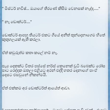
" මිස්ටර් නවීෂ්... ඔයාගේ තීරණේ කිසිම වෙනසක් නැද්ද....."
" නෑ ඩොක්ටර්...."
ඩොක්ටර් ආපහු තියටර් එකට ගියේ අනිත් තුන්දෙනාගෙම හිතේ
කුතුහලයක් ඇති කරලා.
ඒත් කවුරුත්ම කතා කලේ නම් නෑ.
පැය දෙකක්ට විතර පස්සේ නර්ස් කෙනෙක් චූටි බබෙක්ව රෝස
පාට රෙද්දක ඔතලා එළියට අරන් එද්දී හතර දෙනාගේ පා ඒ
දෙසට එසවුනේ නිකන්මයි.
ඒත් එක්කම අර ඩොක්ටර්ත් ආයේත් ආවා.