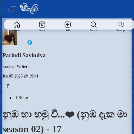
Home
Snaps
Add
Search
Message
Parindi Savindya
Content Writer
Jan 05 2025 @ 19:41


Share
නුඹ හා හමු වී...❤️ (නුඹ දැක මා
season 02) - 17