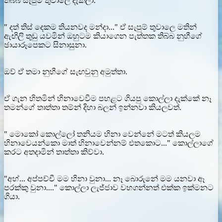
තිබ්බ සැපුම් තුවාලේ දැකලා.
" දත් තිස් දෙකම තියනවද මන්දා..." ඒ සැපුම් තුවාලෙ මතින්
ඇඟිලි තුඩු යවමින් ඔහුටම කියාගෙන පැත්තක තිබ්බ නුහීගේ
ඡායාරූපෙකට සිනාසුනා.
ඔව් ඒ තමා නුහීගේ සැඟවුනු අමුත්තා.
ඒ ගැන හිතමින් හිනාවෙවීම පහළට ගියපු කොල්ලා දැක්කේ නෑ
තමන්ගේ තාත්තා තම්න් දිහා බලන් ඉන්නවා කියලවත්.
" මොකෝ කොල්ලෝ තනියම හිනා වෙන්නේ මටත් කියලම
හිනාවෙයන්කො මාත් හිනාවෙන්නම් එතකොට..." කොල්ලාගේ
කරට අතදාමින් තාත්තා කිව්වා.
"අහ්... අප්පච්චී මම හිනා වුනා... නෑ බොරුනේ මම යනවා ඈ
පරක්කු වුනා...." කොල්ලා ලැජ්ජාව වහගන්නත් එක්ක ඉක්මනට
ගියා.