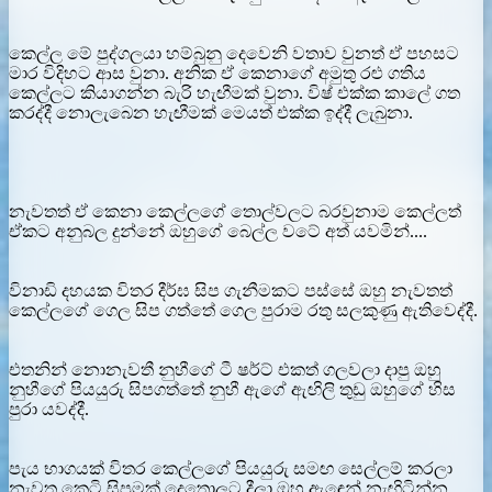
කෙල්ල මේ පුද්ගලයා හම්බුනු දෙවෙනි වතාව වුනත් ඒ පහසට
මාර විදිහට ආස වුනා. අනික ඒ කෙනාගේ අමුතු රළු ගතිය
කෙල්ලට කියාගන්න බැරි හැඟීමක් වුනා. විෂ් එක්ක කාලේ ගත
කරද්දී නොලැබෙන හැඟීමක් මෙයත් එක්ක ඉද්දී ලැබුනා.
නැවතත් ඒ කෙනා කෙල්ලගේ තොල්වලට බරවුනාම කෙල්ලත්
ඒකට අනුබල දුන්නේ ඔහුගේ බෙල්ල වටේ අත් යවමින්....
විනාඩි දහයක විතර දීර්ඝ සිප ගැනීමකට පස්සේ ඔහු නැවතත්
කෙල්ලගේ ගෙල සිප ගත්තේ ගෙල පුරාම රතු සලකුණු ඇතිවෙද්දී.
එතනින් නොනැවතී නුහීගේ ටී ෂර්ට් එකත් ගලවලා දාපු ඔහු
නුහීගේ පියයුරු සිපගත්තේ නුහී ඇගේ ඇඟිලි තුඩු ඔහුගේ හිස
පුරා යවද්දී.
පැය භාගයක් විතර කෙල්ලගේ පියයුරු සමඟ සෙල්ලම් කරලා
නැවත කෙටි සිපුමක් දෙතොලට දීලා ඔහු ඇඳෙන් නැඟිටින්න