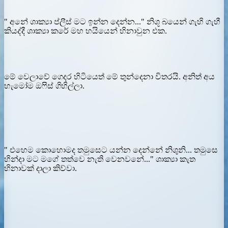
" අනේ ශාක්‍යා ප්ලීස් මට ඉන්න දෙන්න..." නිශූ බයෙන් ගැහි ගැහී
කියද්දී ශාක්‍යා කරේ මහ හයියෙන් හිනාවුන එක.
මේ වෙලාවේ ගෙදර හිටියෙත් මේ තුන්දෙනා විතරයි. අනිත් අය
හැමෝම ඔෆිස් ගිහිල්ලා.
" එහෙම කොහොමද තමුසෙට යන්න දෙන්නේ නිශුනි... තමුසෙ
හින්දා මට මගේ තත්වෙ නැති වෙනවනේ..." ශාක්‍යා කැත
හිනාවක් දාලා කිව්වා.