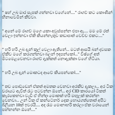
" ෂහ් උබ මාර සැපක් ගන්නවා වගේනේ...." රාගව් කට කොණින්
හිනාවෙමින් කිව්වා.
" අනේ මේ රාගව් මගෙ යකා අවුස්සන්න එපා ඈ.... මම මේ රත්
වෙලා ඉන්නවා ඒකි කියන්නැතුව කඩාපාත් වෙච්ච එකට...."
" හරි හරි උබ දැන් කූල් වෙලා ඇතිනේ... මටත් ආසයි බන් දවසක
ඒකිව මගේ කරගන්නවා බලන් ඉඳපන්කෝ..." විෂ්ගේ අත්
මිටමෙළවෙනවා රාගව් දැක්කත් නොදැක්කා වගේ හිටියා.
" හරි උබ දැන් මොකටද ආවේ කියපන්කෝ...."
" තව පොඩ්ඩෙන් ඒකත් අමතක වෙනවා අරකිව දැකලා... අර ටික
වරායට ඇවිත් රෑට පටවන්න ඕනේ... අර CID කාරයෝ ටිකත්
කැරකෙනවා වැඩී ඒ හින්දා මොකක් හරි මඟුලක් කරන්න
වෙනවා... උන් ටික ඒ කන්ටේනර් දෙක හොයගත්තොත් අපිට
බිලියන 10ක් ඉවරයි.... අද රෑම මොනාහරි කරලා ඒක වරායෙන්
පන්නන්න ඕනේ...."