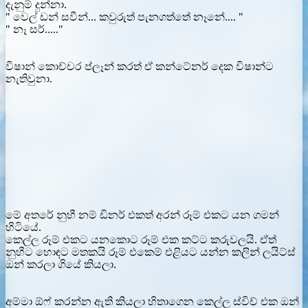
දැනුම් දුන්නා.
" වෙල් ඩන් සවීන්... කවුරුත් පැනගත්තේ නෑනේ.... "
" නෑ සර්....."
විෂාන් කොච්චර ප්ලෑන් කරත් ඒ කන්ටේනර් දෙක විෂාන්ට
නැතිවුනා.
මේ අතරේ නුහී නම් ඩිනර් එකත් අරන් රූම් එකට යන ගමන්
හිටියේ.
කෙල්ල රූම් එකට යනකොට රූම් එක කට්ට කරුවලයි. ඒත්
නුහීට හොඳට මතකයි රූම් එකෙම් එළියට යන්න කලින් ලයිට්ස්
ඔන් කරලා ගියේ කියලා.
අම්මා ඕෆ් කරන්න ඇති කියලා හිතාගෙන කෙල්ල ස්විච් එක ඔන්