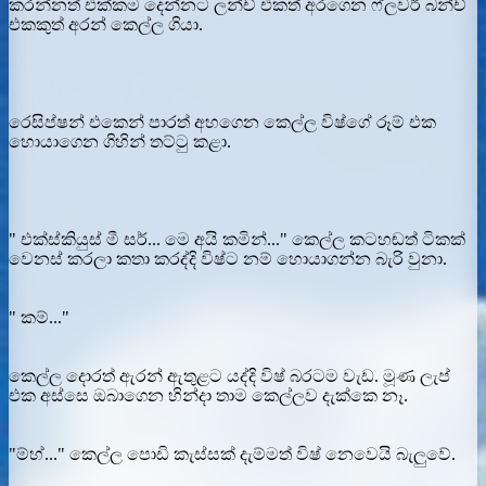
කරන්නත් එක්කම දෙන්නට ලන්ච් එකත් අරගෙන ෆ්ලවර් බන්ච්
එකකුත් අරන් කෙල්ල ගියා.
රෙසිප්ෂන් එකෙන් පාරත් අහගෙන කෙල්ල විෂ්ගේ රූම් එක
හොයාගෙන ගිහින් තට්ටු කළා.
" එක්ස්කියුස් මී සර්... මෙ අයි කමින්..." කෙල්ල කටහඬත් ටිකක්
වෙනස් කරලා කතා කරද්දි විෂ්ට නම් හොයාගන්න බැරි වුනා.
" කම්..."
කෙල්ල දොරත් ඇරන් ඇතුළට යද්දි විෂ් බරටම වැඩ. මූණ ලැප්
එක අස්සෙ ඔබාගෙන හින්දා තාම කෙල්ලව දැක්කෙ නෑ.
"ම්හ්..." කෙල්ල පොඩි කැස්සක් දැම්මත් විෂ් නෙවෙයි බැලුවේ.