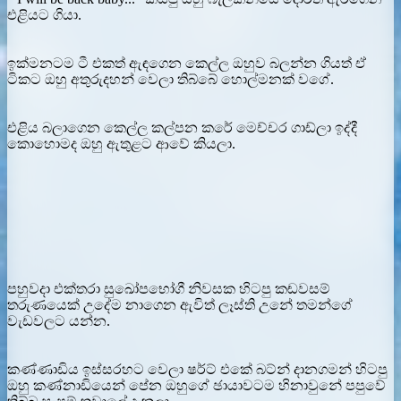
එළියට ගියා.
ඉක්මනටම ටී එකත් ඇඳගෙන කෙල්ල ඔහුව බලන්න ගියත් ඒ
ටිකට ඔහු අතුරුදහන් වෙලා තිබ්බේ හොල්මනක් වගේ.
එළිය බලාගෙන කෙල්ල කල්පන කරේ මෙච්චර ගාඩ්ලා ඉද්දී
කොහොමද ඔහු ඇතුළට ආවේ කියලා.
පහුවදා එක්තරා සුඛෝපභෝගී නිවසක හිටපු කඬවසම්
තරුණයෙක් උදේම නාගෙන ඇවිත් ලෑස්ති උනේ තමන්ගේ
වැඩවලට යන්න.
කණ්ණාඩිය ඉස්සරහට වෙලා ෂර්ට් එකේ බට්න් දානගමන් හිටපු
ඔහු කණ්නාඩියෙන් පේන ඔහුගේ ඡායාවටම හිනාවුනේ පපුවේ