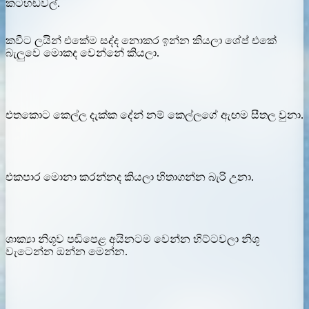
කටහඬවල්.
කවීට ලයින් එකේම සද්ද නොකර ඉන්න කියලා ශේප් එකේ
බැලුවෙ මොකද වෙන්නේ කියලා.
එතකොට කෙල්ල දැක්ක දේන් නම් කෙල්ලගේ ඇඟම සීතල වුනා.
එකපාර මොනා කරන්නද කියලා හිතාගන්න බැරි උනා.
ශාක්‍යා නිශූව පඬිපෙළ අයිනටම වෙන්න හිට්ටවලා නිශූ
වැටෙන්න ඔන්න මෙන්න.