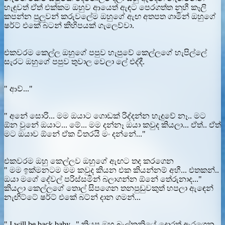
හැඳුවත් ඒත් එක්කම ඔහුව ආයෙත් ඇඳට පෙරගත්ත නුහී කෑලි
කපන්න පුලුවන් කරුවලේම ඔහුගේ ඇඟ අතපත ගාමින් ඔහුගේ
ෂර්ට් එකේ බටන් කිහිපයක් ගැලෙව්වා.
එකවරම කෙල්ල ඔහුගේ පපුව හැපුවේ කෙල්ලගේ හැපිල්ලේ
සැරට ඔහුගේ පපුව තුවාල වෙලා ලේ එද්දී.
" ආව්..."
" අනේ සොරි... මම ඔයාට ගොඩක් රිද්දන්න හැදුවේ නෑ.. මට
ඕන වුනේ ඔයාට... මේ... මම දන්නෑ ඔයා කවුද කියලා... ඒත්.. ඒත්
මට ඔයාව ඕනේ ඒක විතරයි මං දන්නේ..."
එකවරම ඔහු කෙල්ලව ඔහුගේ ඇඟට තද කරගෙන
" මම ඉක්මනටම මම කවුද කියන එක කියන්නම් අහී... එතකන්..
ඔයා මගේ දේවල් පරිස්සමින් බලාගන්න ඕනේ තේරුනාද..."
කියලා කෙල්ලගේ තොල් සිපගෙන තනපුඩුවකුත් හපලා ඇඳෙන්
නැඟිට්ටේ ෂර්ට් එකේ බට්න් දාන ගමන්...
" I will be back baby..." කියපු ඔහු බැල්කනියේ දොරත් ඇරගෙන