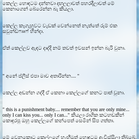
කෙල්ල හොඳටම දන්නවා දඟලලාවත් පහරදීලාවත් මේ
කෙනාගෙන් බේරෙන්න බෑ කියලා.
කෙල්ල කෑගැහුවට වැඩක් වෙන්නෙත් නැත්තේ රූම් එක
සවුන්ඩ්ෆෲෆ් හින්දා.
ඒත් කෙල්ලව ඇඳට දාද්දි නම් තවත් ඉවසන් ඉන්න බැරි වුනා.
" අනේ ප්ලීස් එපා මාව අතාරින්න.... "
කෙල්ල අඬන්න ගද්දී ඒ කෙනා කෙල්ලගේ කනට පාත් වුනා.
" this is a punishment baby.... remember that you are only mine...
only I can kiss you... only I can..." කියලා රාගික කටහඬකින්
කොඳුරපු ඔහු කෙල්ලගේ කන්පෙත් සෙමින් සිප ගත්තා.
මේ වෙනකොට කෙල්ලගේ හැඟීමුත් හොඳටම ඇවිස්සිලා තිබ්බේ.