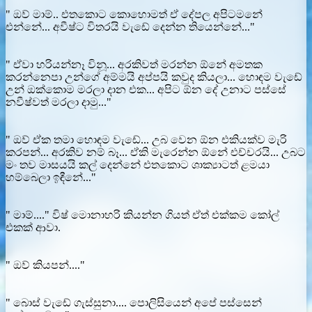
" ඔව් මාම්.. එතකොට කොහොමත් ඒ දේපල අපිටමනේ
එන්නේ... අවීෂ්ට විතරයි වැඩේ දෙන්න තියෙන්නේ..."
" ඒවා හරියන්නෑ විනූ... අරකිවත් මරන්න ඕනේ අමතක
කරන්නෙපා උන්ගේ අම්මයි අප්පයි කවුද කියලා... හොඳම වැඩේ
උන් ඔක්කොම මරලා දාන එක... අපිට ඕන දේ උනාට පස්සේ
නවීෂ්වත් මරලා දාමු..."
" ඔව් ඒක තමා හොඳම වැඩේ... උබ වෙන ඕන එකියක්ව මැරි
කරපන්... අරකිව නම් බෑ... ඒකි මැරෙන්න ඕනේ එච්චරයි... උබට
මං තව මාසයයි කල් දෙන්නේ එතකොට ශාක්‍යාටත් ළමයා
හම්බෙලා ඉඳීනේ..."
" මාම්...." විෂ් මොනාහරි කියන්න ගියත් ඒත් එක්කම කෝල්
එකක් ආවා.
" ඔව් කියපන්...."
" බොස් වැඩේ ගැස්සුනා.... පොලිසියෙන් අපේ පස්සෙන්