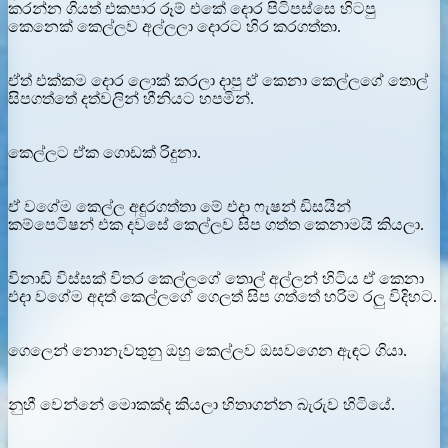
කරන්න ගියත් එකපාර රූම් එකේ දොර පිටිපස්සෙ හිටපු
කෙනෙක් කෙල්ලව අල්ලලා දොරට හිර කරගත්තා.
ඒත් එක්කම දොර ලොක් කරලා දාපු ඒ කෙනා කෙල්ලගේ තොල්
සිපගත්තේ දත්වලින් හීනියට හපමින්.
කෙල්ලට ඒක ගොඩක් රිදුනා.
ඒ වගේම කෙල්ල අඳුරගත්තා මේ එදා ෆැෂන් ඩිසයින්
කම්පෙටිෂන් එක දවසේ කෙල්ලව සිප ගත්ත කෙනාමයි කියලා.
විනාඩි විස්සක් විතර කෙල්ලගේ තොල් අල්ලන් හිටිය ඒ කෙනා
එදා වගේම අදත් කෙල්ලගේ ගෙලත් සිප ගත්තේ හරිම රලු විදිහට.
ගෙලෙන් නොනැවතුනු ඔහු කෙල්ලව ඔසවගෙන ඇඳට ගියා.
නුහී වෙන්නේ මොකක්ද කියලා හිතාගන්න බැරුව හිටියේ.