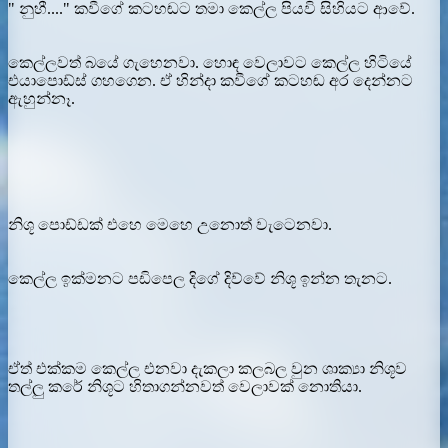
" නුහී...." කවීගේ කටහඬට තමා කෙල්ල පියවි සිහියට ආවේ.
කෙල්ලවත් බයේ ගැහෙනවා. හොඳ වෙලාවට කෙල්ල හිටියේ
එයාපොඩ්ස් ගහගෙන. ඒ හින්දා කවීගේ කටහඬ අර දෙන්නට
ඇහුන්නෑ.
නිශූ පොඩ්ඩක් එහෙ මෙහෙ උනොත් වැටෙනවා.
කෙල්ල ඉක්මනට පඩිපෙල දිගේ දිව්වේ නිශූ ඉන්න තැනට.
ඒත් එක්කම කෙල්ල එනවා දැකලා කලබල වුන ශාක්‍යා නිශූව
තල්ලු කරේ නිශූට හිතාගන්නවත් වෙලාවක් නොතියා.