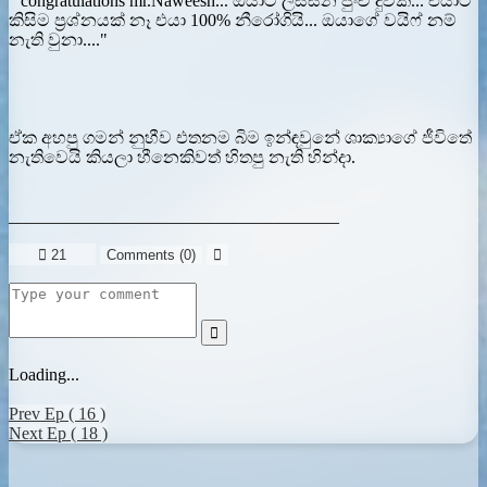
" congratulations mr.Naweesh... ඔයාට ලස්සන පුංචි දුවක්... එයාට
කිසිම ප්‍රශ්නයක් නෑ එයා 100% නීරෝගියි... ඔයාගේ වයිෆ් නම්
නැති වුනා...."
ඒක අහපු ගමන් නුහීව එතනම බිම ඉන්ඳවුනේ ශාක්‍යාගේ ජීවිතේ
නැතිවෙයි කියලා හීනෙකිවත් හිතපු නැති හින්දා.
______________________________________

21
Comments (
0
)


Loading...
Prev Ep ( 16 )
Next Ep ( 18 )