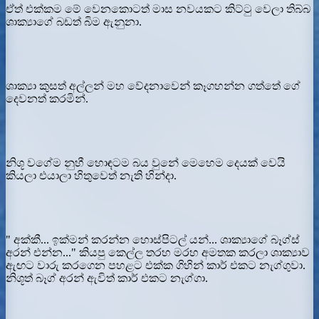
ඒත් එක්කම මේ වෙනකොටත් මාස නවයකට කිට්ටු වෙලා තිබ්බ
ශාක්‍යාගේ බඩත් බිම ඇනුනා.
ශාක්‍යා කුසත් අල්ලන් මහ වේදනාවෙන් කෑගහන්න ගත්තේ ගේ
දෙවනත් කරමින්.
නිශූ වගේම නුහී හොඳටම බය වුනේ මෙහෙම දෙයක් වෙයි
කියලා එයාලා හිතුවෙත් නැති හින්දා.
" අක්කී... ඉක්මන් කරන්න හොස්පිටල් යන්... ශාක්‍යාගේ බෑග්ස්
අරන් එන්න..." කියපු කෙල්ල තරහ මරහ අමතක කරලා ශාක්‍යාව
ඇඟට වාරු කරගෙන පහළට එක්ක ගිහින් කාර් එකට නැග්ගුවා.
නිශූත් බෑග් අරන් ඇවිත් කාර් එකට නැග්ගා.