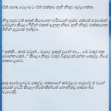
ඒත් හොඳ වෙලාවට ඒත් එක්කම නුහී නිශූව අල්ලගත්තා.
නිශූ පපුවටත් අතක් තියාගෙන හයියෙන් හුස්ම ගත්තේ මරණෙන්
බේරුනා කියලා ෆීලින් එකක් දැනුනු නිසා. නුහී නිශූව එක්කගෙන
ගිහින් පුටුවක ඉන්ඳුවා.
" අක්කී... කාම් ඩවුන්... ඔයාට මුකුත් වුනේ නෑ.... මේ වතුර එක
බොන්නකෝ..." කියලා නිශූට වතුර වීදුරුවක් දුන්න කෙල්ල ගියේ
ශාක්‍යා ළඟට.
ආපු ආවේගෙටම කෙල්ල ශාක්‍යාගේ කම්මුලට ගැහුවේ ඒ වගේ
දෙයක් වෙයි කියලා හීනෙකින්වත් නොහිතපු ශාක්‍යා බිම
වැටෙද්දි.