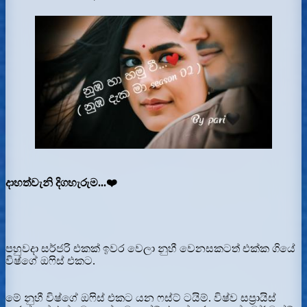
දාහත්වැනි දිගහැරුම...❤️
පහුවදා සර්ජරි එකක් ඉවර වෙලා නුහී වෙනසකටත් එක්ක ගියේ
විෂ්ගේ ඔෆිස් එකට.
මේ නුහී විෂ්ගේ ඔෆිස් එකට යන ෆස්ට් ටයිම්. විෂ්ව සප්‍රායිස්