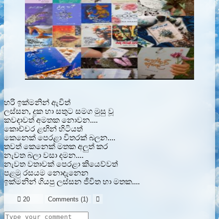
හරි ඉක්මනින් ඇවිත්
ලස්සන, දුක හා සතුට සමග මුසු වූ
කවදාවත් අමතක නොවන....
කොච්චර ළඟින් හිටියත්
කෙනෙක් පෙරළා විතරක් බලන....
තවත් කෙනෙක් මතක අලුත් කර
නැවත බලා වසා දමන....
නැවත වතාවක් පෙරළා කියෙව්වත්
පළමු රසයම නොදැනෙන
ඉක්මනින් ගියපු ලස්සන ජීවිත හා මතක....

20
Comments (
1
)
