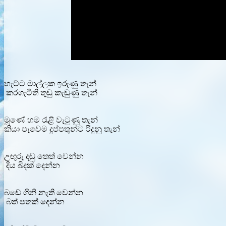
හැට්ට මාල්ලක ඉරුණු තැන්
කරගැටිති තුඩු කැඩුණු තැන්
මූණේ හම රැළි වැටුණු තැන්
කියා පෑවෙම දුප්පතුන්ට රිදුනු තැන්
උඟුරු දඬු තෙත් වෙන්න
දිය බිදක් දෙන්න
බඩේ ගිනි නැති වෙන්න
බත් පතක් දෙන්න