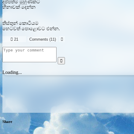
දුප්පත්ම මුහුණකට
හිනාවක් දෙන්න
තිස්තුන් කොටියම
හෙටවත් පොළොවට එන්න.

21
Comments (
11
)


Loading...
Share