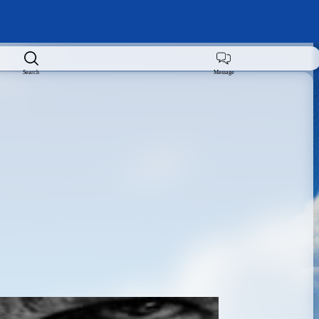
Search
Message