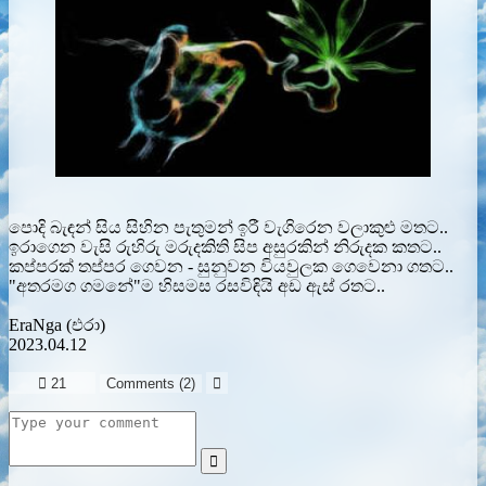
පොදි බැඳන් සිය සිහින පැතුමන් ඉරී වැගිරෙන වලාකුළු මතට..
ඉරාගෙන වැසි රුහිරු මරුදකිති සිප අසුරකින් නිරුදක කතට..
කප්පරක් තප්පර ගෙවන - සුනුවන වියවුලක ගෙවෙනා ගතට..
"අතරමග ගමනේ"ම හිසමස රසවිඳියි අඩ ඇස් රතට..
EraNga (එරා)
2023.04.12

21
Comments (
2
)

