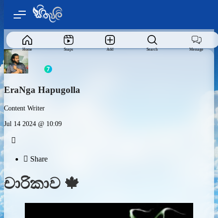
Home
Snaps
Add
Search
Message
EraNga Hapugolla
Content Writer
Jul 14 2024 @ 10:09


Share
චාරිකාව 🍁