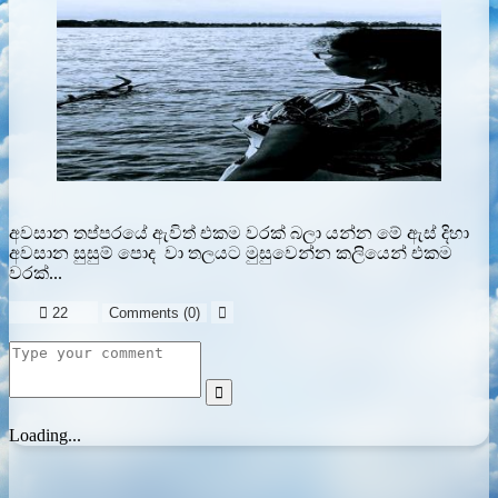
අවසාන තප්පරයේ ඇවිත් එකම වරක් බලා යන්න මේ ඇස් දිහා
අවසාන සුසුම් පොද වා තලයට මුසුවෙන්න කලියෙන් එකම
වරක්...

22
Comments (
0
)


Loading...