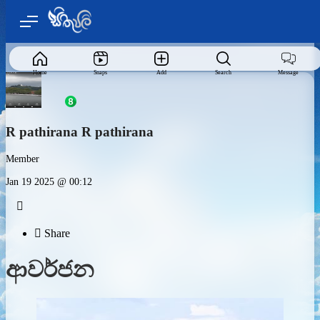
Home
Snaps
Add
Search
Message
R pathirana R pathirana
Member
Jan 19 2025 @ 00:12


Share
ආවර්ජන