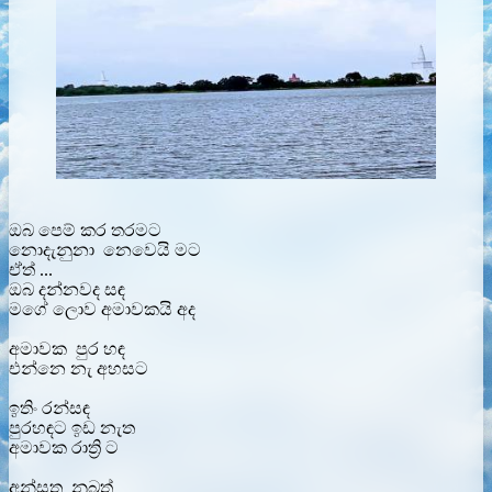
ඔබ පෙම් කර තරමට
නොදැනුනා නෙවෙයි මට
ඒත් ...
ඔබ දන්නවද සඳ
මගේ ලොව අමාවකයි අද
අමාවක පුර හඳ
එන්නෙ නැ අහසට
ඉතිං රන්සඳ
පුරහඳට ඉඩ නැත
අමාවක රාත්‍රි ට
අන්සතු නුබත්