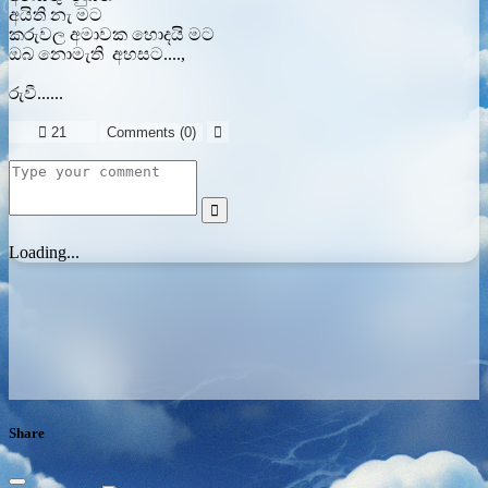
අයිති නැ මට
කරුවල අමාවක හොදයි මට
ඔබ නොමැති අහසට....,
රුවී......

21
Comments (
0
)


Loading...
Share