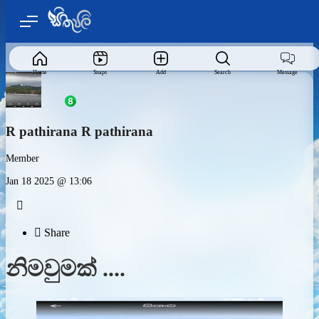
Home
Snaps
Add
Search
Message
R pathirana R pathirana
Member
Jan 18 2025 @ 13:06


Share
නිමවුමක් ....