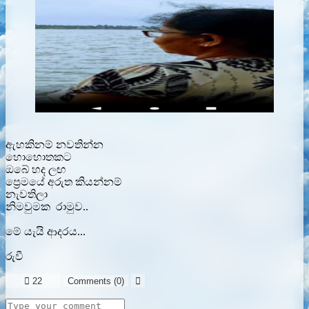
ඇහකිනම් නවතින්න
හොහොතකට
ඔබේ හද ලඟ
ප්‍රෙමයේ අරුත කියන්නම්
නැවතිලා
නිමවුමක රාමුව..
මේ යැයි ආදරය...
රුවී

22
Comments (
0
)
