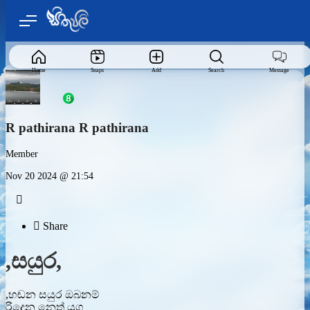
Home
Snaps
Add
Search
Message
R pathirana R pathirana
Member
Nov 20 2024 @ 21:54


Share
,සයුර,
,හඬන සයුර ඔබනම්
රිදෙන නෙත් යුග