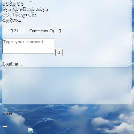
වෙරළ මම
බලා ඉමු අපි හමු වෙලා
වෙන් වෙලා යන
රළ දිහා...

21
Comments (
0
)


Loading...
Share