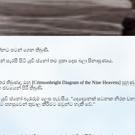
ායන්නට පටන් ගෙන තිබුණි.
න් සැරසී සිටි යුචි ස්නෝ තම පුතා දෙස බලා සිනාසුණාය.
ිබුණද, ඔහු [Crimsonbright Diagram of the Nine Heavens] පුහු
ජවයෙන් පිරී තිබුණි.
වේ!” යුචි ස්නෝ බැරෑරුම් ලෙස පැවසීය. "දෙදෙනෙක් සටනක නිරත 
දියාට පහසුවෙන් තුවාල කිරීමට ඔවුන්ට හැකි වේ."