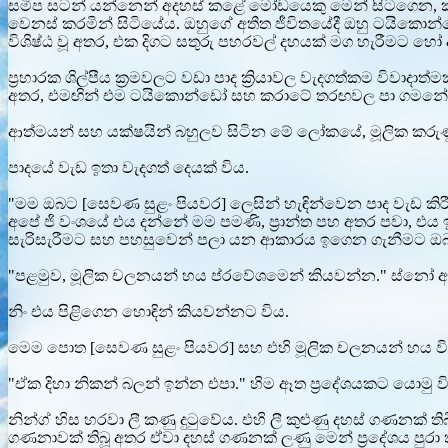
සමීප සටන් යන්නෙන් අදහස් කළේ මෝඩයෙකු මෙන් සිටගෙන, ක
වෙනස් කරමින් සිටියේය. ඔහුගේ අතීත ජීවිතයේදී ඔහු ටයිකොන්ඩ
විශිෂ්ඨ වූ අතර, එක දිගට සතුරු පහරවල් දහයක් මග හැරීමට හ
ප්‍රහාරක ශිල්පීය ක්‍රමවලට වඩා පාද ක්‍රියාවල වැදගත්කම විවාදා
අතර, එමඟින් එම ටයිකොන්ඩෝ සහ කරාටේ තරඟවල පා ගමනේ 
ආත්මයන් සහ යක්ෂයින් බහුලව සිටින මේ ලෝකයේ, මූලික කර
පාදයේ වැඩ ඉතා වැදගත් දෙයක් විය.
"මම ඔබට [සෙවණ සුළං පියවර] ලෙසින් හැඳින්වෙන පාද වැඩ කිරී
අපේ ජි වංශයේ එය දන්නේ මම පමණි, ප්‍රාන්ත පහ අතර පවා, එ
සැරිසැරීමට සහ පහසුවෙන් පලා යන ආකාරය ඉගෙන ගැනීමට 
"පළමුව, මූලික චලනයන් හය ප්රවේශමෙන් කියවන්න." ස්න
නිං එය පිළිගෙන හොඳින් කියවන්නට විය.
මෙම පොත [සෙවණ සුළං පියවර] සහ එහි මූලික චලනයන් හය විස
"ඒක දිහා නිකන් බලන් ඉන්න එපා." හිම ඈත ප්‍රදේශයකට යොමු
නින්ග් හිස හරවා ලී කණු දුටුවේය. එහි ලී කුළුණු දහස් ගණනක
ගණනාවක් තිබූ අතර ඒවා දහස් ගණනක් ලණු මෙන් ප්‍රදේශය පුරා 