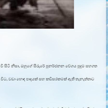
ණු වී සිටි නිසා, ඔහුගේ සිරුරේ පුනර්ජනන වේගය පුදුම සහගත
වන විට, වඩා හොඳ පාදයක් සහ කඩිසරකමක් ඇති තැනැත්තාට