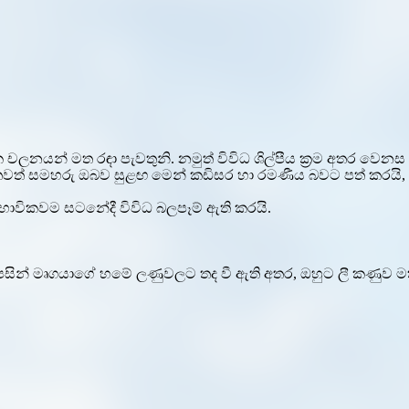
ක චලනයන් මත රඳා පැවතුනි. නමුත් විවිධ ශිල්පීය ක්‍රම අතර වෙනස
වත් සමහරු ඔබව සුළඟ මෙන් කඩිසර හා රමණීය බවට පත් කරයි,
භාවිකවම සටනේදී විවිධ බලපෑම් ඇති කරයි.
ටුපසින් මෘගයාගේ හමේ ලණුවලට තද වී ඇති අතර, ඔහුට ලී කණුව 