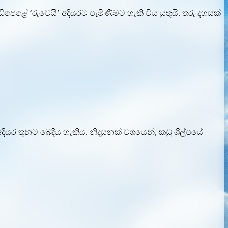
ෙළේ ‘රුවෙයි’ අදියරට පැමිණීමට හැකි විය යුතුයි. තරු දහසක්
අදියර තුනට බෙදිය හැකිය. නිදසුනක් වශයෙන්, කඩු ශිල්පයේ