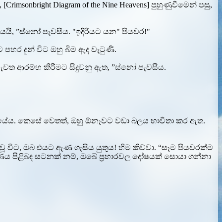
onbright Diagram of the Nine Heavens] පුහුණුවීමෙන් පසු,
ි, ”ස්නෝ පැවසීය. "ඉදිරියට යන" පියවර!"
ර දුන් විට ඔහු බිම ඇද වැටුණි.
ැවත ආරම්භ කිරීමට සිදුවනු ඇත, ”ස්නෝ පැවසීය.
ගියේය. කෙසේ වෙතත්, ඔහු ඕනෑවට වඩා බලය භාවිතා කර ඇත.
ිට, ඔබ එයට ඇණ ගැසිය යුතුය! හිම කිව්වා. “සෑම පියවරක්ම
ණය පිළිබඳ සටනක් නම්, ඔබේ ප්‍රහාරවල දෝෂයක් සොයා ගන්නා