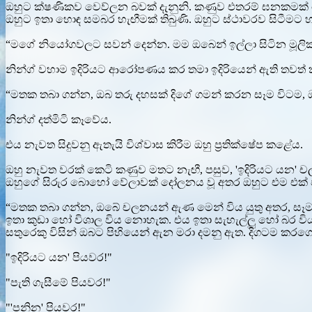
ඔහුට ක්ෂණිකව වෙව්ලන බවක් දැනුනි. කණුව එතරම් ඝනකමක් නොති
ඔහුට ඉතා හොඳ සමබර හැඟීමක් තිබුණි. ඔහුට ස්ථාවරව සිටීමට 
“මගේ නියෝගවලට සවන් දෙන්න. මම ඔබෙන් ඉල්ලා සිටින මූලික
නින්ග් වහාම ඉදිරියට ආරෝපණය කර තමා ඉදිරියෙන් ඇති තවත් 
“මතක තබා ගන්න, ඔබ තරු දහසක් දිගේ ගමන් කරන සෑම විටම, ඔ
නින්ග් දත්මිටි කෑවේය.
එය නැවත සිදුවනු ඇතැයි විශ්වාස කිරීම ඔහු ප්‍රතික්ෂේප කළේය.
ඔහු නැවත වරක් කෙටි කණුව මතට නැඟී, පසුව, 'ඉදිරියට යන'
ඔහුගේ සිරුර බොහෝ වේලාවක් දෝලනය වූ අතර ඔහුට එම එක් ප
“මතක තබා ගන්න, ඔබේ චලනයන් ඇණ මෙන් විය යුතු අතර, සෑම 
ඉතා කුඩා හෝ විශාල විය නොහැක. එය ඉතා සැහැල්ලු හෝ බර වි
සතුරෙකු විසින් ඔබට පිහියෙන් ඇන මරා දමනු ඇත. දිගටම කරගෙ
"ඉදිරියට යන' පියවර!"
"පැති ගැසීමේ පියවර!"
"'පනින' පියවර!"