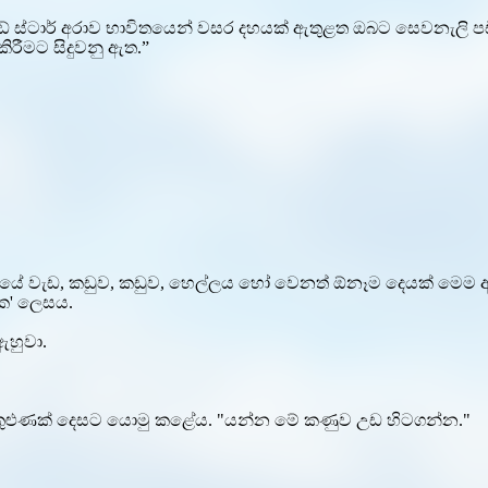
් ස්ටාර් අරාව භාවිතයෙන් වසර දහයක් ඇතුළත ඔබට සෙවනැලි පඩිප
රීමට සිදුවනු ඇත.”
 එය පාදයේ වැඩ, කඩුව, කඩුව, හෙල්ලය හෝ වෙනත් ඕනෑම දෙයක් මෙම 
එක' ලෙසය.
ඇහුවා.
ි කුළුණක් දෙසට යොමු කළේය. "යන්න මේ කණුව උඩ හිටගන්න."