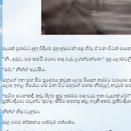
පැයක් පුරාවට දුනු විදීමේ පුහුණුවෙන් පසු හිරු ඒ වන විටත් ප
"නිං, දරුව, මම තමයි ඔයාට පාද වැඩ උගන්වන්නෙ." සුදු ලොම්වලි
“ඔව්,” නින්ග් පැවසීය.
ඔහුගේ ඉන සහ පිට ප්‍රදේශය කටුක ලෙස රිදෙන තරමට ව්‍යායාම කර ත
ලෙස ඉහළ ගියේය. මේ වන විට ඔහුගේ මනස නිරවුල්, නැවුම් සහ 
“සමීප සටනකදී, කඩු ශිල්ප ක්‍රම තරම්ම පාද වැඩ ඉතා වැදගත් 
ප්‍රතිවාදියාට ඔවුන්ව තුවාල කිරීම අපහසු කළ හැකි අතර, ප්‍රතිවා
නින්ග් හිස වැනුවා.
ඔහු මෙම තර්කනය තේරුම් ගත්තේය.