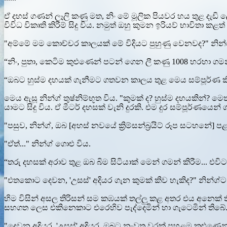
ඒ දහස් ගණන් ලෑලි කණු මත, නිං මේ මූලික පියවර හය තුළ දැඩි ල
විවිධ විකෘති කිරීම් සිදු විය. නමුත් ඔහු කුමන ඉරියව් භාවිතා ක
"අම්මේ මම කොච්චර කාලයක් මේ විදියට පුහුණු වෙනවද?" නින
“නිං, පුතා, කෙටිම කුළුණෙන් පටන් ගෙන ලී කණු 1008 හරහා ගම
“ඔබට හුස්ම දහයක් ගැනීමට ගතවන කාලය තුළ මෙය සම්පූර්ණ කිරී
මෙය ඇසූ නින්ග් තුෂ්නිම්භූත විය. "කුමක් ද? හුස්ම දහයකින්? 
යාමට සිදු විය. ඒ මීටර් දහසක් වැනි දුරකි. එම දුර සම්පූර්ණය
"පසුව, නින්ග්, ඔබ [අහස් නවයේ ක්‍රිම්සන්බ්‍රයිට් රූප සටහනේ]
"ඒත්..." නින්ග් ගොළු විය.
“තරු දහසක් අරාව තුළ ඔබ බිම සිටියාක් මෙන් ගමන් කිරීම... එව
"එතකොට දෙවන, 'උසස්' අදියර ගැන කුමක් කිව හැකිද?" නින්ග්
හිම විසින් අසල තිරිසන් සම කඹයක් තල්ලු කළ අතර එය අනෙක් ත
සහගත ලෙස එකිනෙකාට එරෙහිව පැද්දෙමින් හා ගැටෙමින් තිබේ
"දෙවන අදියර, 'උසස්' අදියර, ඔබට නැවත වරක් පහළම කුළුණෙන්