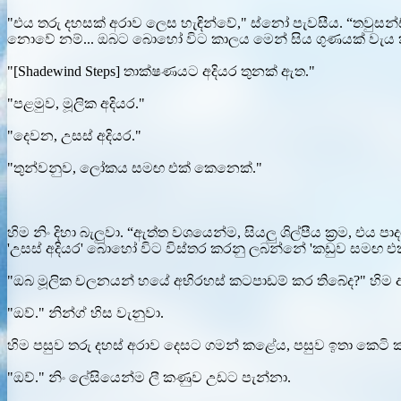
"එය තරු දහසක් අරාව ලෙස හැඳින්වේ," ස්නෝ පැවසීය. “තවුසන්ඩ
නොවේ නම්... ඔබට බොහෝ විට කාලය මෙන් සිය ගුණයක් වැය කි
"[Shadewind Steps] තාක්ෂණයට අදියර තුනක් ඇත."
"පළමුව, මූලික අදියර."
"දෙවන, උසස් අදියර."
"තුන්වනුව, ලෝකය සමඟ එක් කෙනෙක්."
හිම නිං දිහා බැලුවා. “ඇත්ත වශයෙන්ම, සියලු ශිල්පීය ක්‍රම,
'උසස් අදියර' බොහෝ විට විස්තර කරනු ලබන්නේ 'කඩුව සමඟ 
"ඔබ මූලික චලනයන් හයේ අභිරහස් කටපාඩම් කර තිබේද?" හිම 
"ඔව්." නින්ග් හිස වැනුවා.
හිම පසුව තරු දහස් අරාව දෙසට ගමන් කළේය, පසුව ඉතා කෙට
"ඔව්." නිං ලේසියෙන්ම ලී කණුව උඩට පැන්නා.