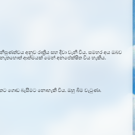
 නිපුණත්වය අනුව රාත්‍රිය සහ දිවා වැනි විය. සමහර අය ඔබව
 නැතහොත් ආත්මයක් මෙන් අනපේක්ෂිත විය හැකිය.
මතට ගොඩ බැසීමට නොහැකි විය. ඔහු බිම වැටුණා.