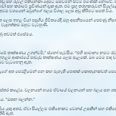
ඩු සහ රුවල් එකිනෙකා දෙසට ඔසවමින් සිටීම පමණක් නොවේ. එ
ෝ සහ කරාටේ ප්‍රවීණයන් දැක ඇත. එම ප්‍රභූ තරඟකරුවන් සියල්ලෝ
ෝ අවම වශයෙන් ඔවුන්ගේ බලය විශාල ලෙස අඩු කිරීමට සමත් විය.
ත්මක ලෙස ඉහළ විය! පසුගිය ජීවිතයේදී ඔහු අසනීපයෙන් පෙළුණු නිසා,
වැදගත්කම ඔහුට වැටහුණි.
ුණු තවමත් එසේමය.
මේ තාක්ෂණය උගන්වමි," ස්නෝ පැවසීය. “එහි සාමාන්‍ය නමට රැවටෙ
ය ඉහළම ආකාරයේ පාවැඩ තාක්ෂණය ලෙස සැලකේ. ඔබ මෙම පාද වැඩ ක
ඔබට වැටහෙනු ඇත.
ෝ ඇගේ අත පෙරළීමෙන් ඝන කහ පැහැති පොතක් කොතැනකවත් ප
්තර කළේය. චලනයන් හයම ඒවායේ චලනයන් සහ බලය සහ ශක්තිය භාව
 විය. "ඔතන බලන්න."
් තිබිය යුතු අතර, ඒවා සියල්ලම එකිනෙකට වෙනස් උසකින් සහ එකි
තිබී ඇත.