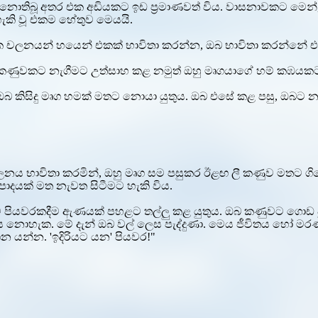
බූ අතර එක අඩියකට ඉඩ ප්‍රමාණවත් විය. වාසනාවකට මෙන්, [Crims
හැකි වූ එකම හේතුව මෙයයි.
 චලනයන් හයෙන් එකක් භාවිතා කරන්න, ඔබ භාවිතා කරන්නේ එයය
කණුවකට නැගීමට උත්සාහ කළ නමුත් ඔහු මෘගයාගේ හම් කඹයකට පහ
බ කිසිදු මෘග හමක් මතට නොයා යුතුය. ඔබ එසේ කළ පසු, ඔබට න
 චලනය භාවිතා කරමින්, ඔහු මෘග සම පසුකර ඊළඟ ලී කණුව මතට 
ාදයක් මත නැවත සිටීමට හැකි විය.
පියවරකදීම ඇණයක් පහළට තල්ලු කළ යුතුය. ඔබ කණුවට ගොඩ වූ ව
ය නොහැක. මේ දැන් ඔබ වල් ලෙස පැද්දුණා. මෙය ජීවිතය හෝ මර
න යන්න. 'ඉදිරියට යන' පියවර!"