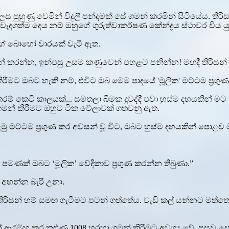
ෙස පුහුණු වෙමින් විදුලි පන්දමක් සේ ගමන් කරමින් සිටියේය. තිර
ළත් වැදගත්ම දෙය නම් ඔහුගේ ගුරුත්වාකර්ෂණ කේන්ද්‍රය ස්ථාවර විය 
්ග් බොහෝ වාරයක් වැටී ඇත.
න් කරන්න, ඉන්පසු උසම කණුවෙන් පහළට පනින්න! මඟදී තිරිසන් හ
මට ඔබට හැකි නම්, එවිට ඔබ මෙම පාදයේ 'මූලික' මට්ටම ප්‍රගුණ
මෙතරම් කෙටි කාලයක්... සමතලා බිමක දුවද්දී පවා හුස්ම දහයකින්
ෙන් ගමන් කිරීමට ඔහුට ටික වේලාවක් ගතවනු ඇත.
 පළමු මට්ටම ප්‍රගුණ කර අවසන් වූ විට, ඔබට හුස්ම දහයකින් පොළව
ිට පමණක් ඔබට ‘මූලික’ වේදිකාව ප්‍රගුණ කරන්න තිබුණා.”
ට අහන්න බැරි උනා.
ිරිසන් හම් සමඟ ගැටීමට පටන් ගත්තේය. වැඩි කල් යන්නට මත්තෙන
.
 ආරම්භ කර කුළුණු 1008 හරහා ගමන් කිරීමට අවශ්‍ය වේ, පසුව උ