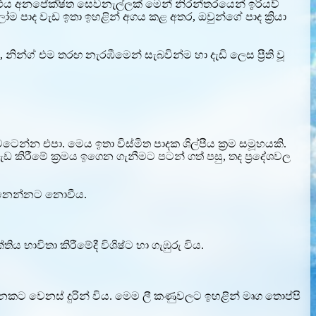
ය අනපේක්ෂිත සෙවනැල්ලක් මෙන් නිරන්තරයෙන් ඉරියව්
ම පාද වැඩ ඉතා ඉහළින් අගය කළ අතර, ඔවුන්ගේ පාද ක්‍රියා
 නින්ග් එම තරඟ නැරඹීමෙන් සැබවින්ම හා දැඩි ලෙස ප්‍රීති වූ
න්න එපා. මෙය ඉතා විස්මිත පාදක ශිල්පීය ක්‍රම සමූහයකි.
ිරීමේ ක්‍රමය ඉගෙන ගැනීමට පටන් ගත් පසු, තද ප්‍රදේශවල
ෙනෙන්නට නොවීය.
ිතා කිරීමේදී විශිෂ්ට හා ගැඹුරු විය.
නෙකට වෙනස් දුරින් විය. මෙම ලී කණුවලට ඉහළින් මෘග තොප්පි