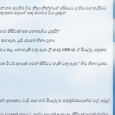
ිසන් හම් අවහිර වීම නිසා නින්ග්ගේ ශරීරයට ද ඒවා මග හැරීමට
යුතු අතර ඔහුගේ පාද ස්ථාවර විය යුතුය!
ම් කිසිවක් අත නොතැබිය යුතුයි!”
 කර ඇත. යුචි ස්නෝ හිනා වුනා.
 මට එය කළ නොහැකි වනු ඇත. ලී කණු 1008 ක්, ඒ සියල්ල පසුකර
 මත මීටර් දහසක් ගමන් කිරීමට හැකි වනු ඇත." හිම හිනා වුණා.
්, දහසකට වැඩි මෘග හම් සියල්ලම සම්පූර්ණයෙන්ම වල්, අවුල්
සම එකෙන් පහළට, හුස්ම දහයක් ඇතුළත, තිරිසන් හමක් ස්පර්ශ