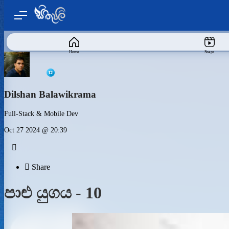
Home
Snaps
Dilshan Balawikrama
Full-Stack & Mobile Dev
Oct 27 2024 @ 20:39


Share
පාළු යුගය - 10