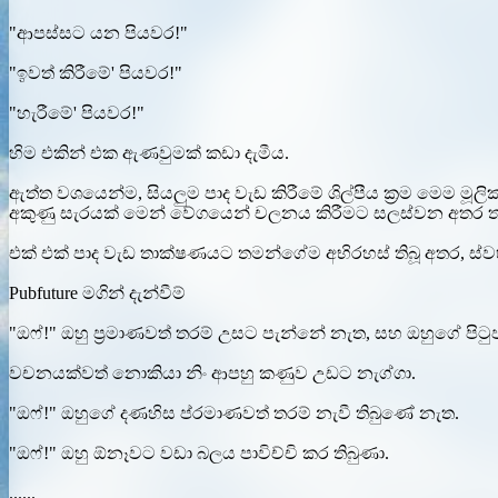
"ආපස්සට යන පියවර!"
"ඉවත් කිරීමේ' පියවර!"
"හැරීමේ' පියවර!"
හිම එකින් එක ඇණවුමක් කඩා දැමීය.
ඇත්ත වශයෙන්ම, සියලුම පාද වැඩ කිරීමේ ශිල්පීය ක්‍රම මෙම මූලි
අකුණු සැරයක් මෙන් වේගයෙන් චලනය කිරීමට සලස්වන අතර ත
එක් එක් පාද වැඩ තාක්ෂණයට තමන්ගේම අභිරහස් තිබූ අතර, ස්ව
Pubfuture මගින් දැන්වීම්
"ඔෆ්!" ඔහු ප්‍රමාණවත් තරම් උසට පැන්නේ නැත, සහ ඔහුගේ පි
වචනයක්වත් නොකියා නිං ආපහු කණුව උඩට නැග්ගා.
"ඔෆ්!" ඔහුගේ දණහිස ප්රමාණවත් තරම් නැවී තිබුණේ නැත.
"ඔෆ්!" ඔහු ඕනෑවට වඩා බලය පාවිච්චි කර තිබුණා.
......