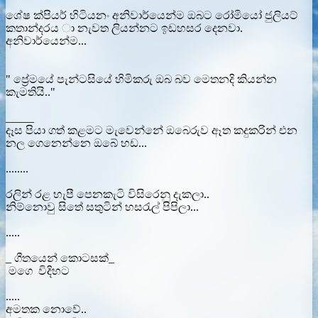
ශේෂ ක්පියර් හිටියනං අනිවාර්යෙන්ම ඔබට රෝමියෝ ජුලියට්
කතාන්දරය ා නැවත ලියන්නට ඉඩහසර දෙනවා.
අනිවාර්යෙන්ම...
" ප්‍රේමයේ පැන්ටසියේ හිමිකරු ඔබ බව මෙතනදි කියන්න
කැමතියි.."
_____
දෑස පියා ගත් කළමට මැවෙන්නේ ඔබෙරුව ඈත කදුකරින් එන
නල ගෙනෙන්නෙ ඔබේ හඩ...
........
රලින් රළ හැපී පෙනකැටි විසිරෙනු දැකලා..
නිම්නොවු සිතේ සතුටින් හසරැල් පිපිලා...
.....
_ ගීතයෙන් කොටසක්_
මගෙ විදිහට
.....
අමතක නොවේ..