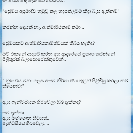
මං කියන්නද ජැකී සර් හරියටම.
"ප්‍රේමය අප්‍රමාදීව හමුවූ කල හදපත්ලටම කිදා බැස ඇත්නම්"
කරන්න දෙයක් නෑ, ආත්මාර්ථකාමී තමා...
ප්‍රේමයකට ආත්මාර්ථකාමීත්වයක් තිබිය හැකිද?
ඔව් එකනේ ආදරේ කරන අය ආදරෙයේ ප්‍රකාශ කරන්නේ
පිළිතුරක් බලාපොරොත්තුවෙන්..
" නුඹ එය මනා ලෙස මෙම නිර්මාණය තුළින් පිළිබිඹු කරලා නම්
තියෙනවා"
ඇය ෆැන්ටසියක හිරවෙලා ඔබ දැක්කද?
මම දැක්කා..
ඇය මග්ගොන සිටියත්..
පැන්ටසියෙහිරවෙලා....