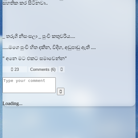
සහතික කර සිටිනවා..
_ තරුශි නිසංසලා _ පුංචි කතුවරිය....
.....මගෙ පුංචි හිත දකින, විදිහ, අඩුපාඩු ඇති ....
" අනෙ මට එකට සමාවෙන්න"

23
Comments (
6
)


Loading...