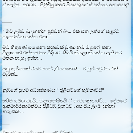
ඒ බැල්ම.. තරහව.. පිළිබිඹු කරේ පියෙකුගේ ස්නේහය නොවේද?
____
" මට උඹව බලාගන්න පුළුවන් බං... එක එක උන්ගේ පැදුරට
නැවෙන්න යන්න එපා. "
මට හිතුණේ එය සත්‍ය කතාවක් වුණා නම් ඔහුගේ කතා
විලාසයත් එක්කම ඔය විදිහට කියයි කියලා කියන්න ඇති මට
මතක නැහැ ඉතින්...
ඔහු ගැමියෙක් රසවතෙක් ,හිතවතෙක් ... මනුත් පවුරක රන්
ටැබක්...
නුඹගේ ප්‍රථම අධ්‍යක්ෂණය " ජූලියට්ගේ භූමිකාවයි"
හරිම සම්භාව්‍යයි.. කලාපෝෂිතයි ් නාට්‍යානුසාරයි. ... ප්‍රේමයේ
ආත්මාර්ථකාමීත්වය පිළිබිඹු වුනබව.. අප සියල්ලම දන්නා
කරුණක...
___
චිත්‍රපට ය කෙටියෙන් __ මේ විදිහට ....