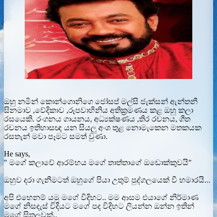
ඔහු නමින් කොන්ගොනිගෙ ජෝසප් මල්සි ජැක්සන් ඇන්තනී
සිනමාව ,වේදිකාව ,රූපවාහිනිය අතික්‍රමණය කළ ඔහු කලා
රසයෙකි. රංගනය ගායනය, අධ්‍යක්ෂණය ,තිර රචනය, ගීත
රචනය ඉතිහාසඥ යන සියලු අංශ තුළ නොමැකෙන මතකයක
රසතැන් මවා පෑමට සමත් වුණා.
He says,
" මගේ කලාවේ ආරම්භය මගේ තාත්තාගේ ඔඩොක්කුවයි"
ඔහුව දරා ගැනීමටත් ඔහුගේ පියා උතුම් පුද්ගලයෙක් වී හමාරයි...
අපි එහෙනම් යමු මගේ විදිහට.. මම ආසම එයාගේ නිර්මාණ
මගේ නිසදැස් විදියට මගේ පද විදිහට ලියන්න ඔන්න ඉතින්
මගේ සිතලුවක්..