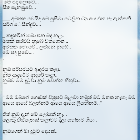
මේ පද ලොවේ...
සිත සැනසුවේ...
___ අමතක වෙයිද මේ සුසීමා ටෙලිනාට්‍ය යෙ එන ජැ ඇන්තනී
සර්ග ෙසින්දුව....
_ කඳුකරින් හඹා එන මද නල..
මතක් කරවයි නුබෙ වතගොත...
අමතක නොවේ.. ලස්සන නුඹේ..
මේ පද සුවෙ....
.
නුඹ පරිසරයට ආදරය කළා..
නුඹ ආදරේට ආදරේ කළා..
නුඹව මම දුටුවා නුඹ වෙන්න හිතුවා...
" මම ඔබගේ ගොඩක් චිත්‍රපට බැලුවා නමුත් මට මතක නැහැ මම
ආයෙ ආයේ බලන්නම් ආයෙ ආයෙ ලියන්නම්.."
ඒත් නුඹ දැන් මේ ලෝකේ නෑ...
ලොකු හිස්තැනක් කලාවට දීලා යන්නම ගියා..
නුඹගෙන් මා දුටුව දෙයක්..