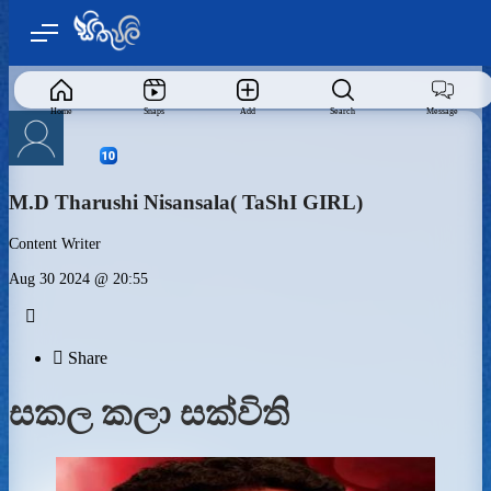
Home
Snaps
Add
Search
Message
M.D Tharushi Nisansala( TaShI GIRL)
Content Writer
Aug 30 2024 @ 20:55


Share
සකල කලා සක්විති