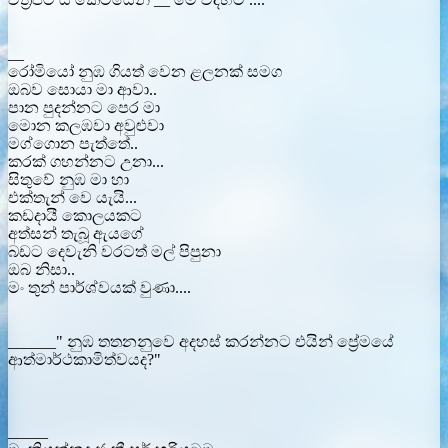
__
රෝමියෝ නුඹ ගියත් වෙන ළලනක් සමග
ඔබව සොයා මා ආවා..
පාන පුදන්නට පෙර මා
මොන කලඹවා අවුළුවා
මග්ගොන පැත්තේ..
කරක් ගහන්නට උනා...
සිතුවේ නුඹ මා හා
එක්තැන් වෙ යැයි...
කඩදායී කොලයකට
අත්සන් තැබූ ඇයගේ
බඩට දෙවැනි වරටත් මල් පිපුනා
ඔබ නිසා..
මං තුන් පාර්ශ්වයක් වුණා....
______" නුඹ තතනනුවෙ අදහස් කරන්නට එයින් ප්‍රේමයේ
ආත්මාර්ථකාමිත්වයද?"
_____