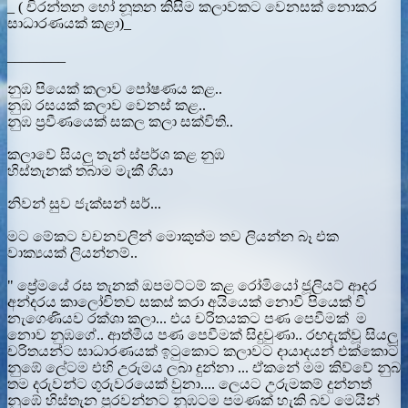
_ ( චිරන්තන හෝ නූතන කිසිම කලාවකට වෙනසක් නොකර
සාධාරණයක් කළා)_
________
නුඹ පියෙක් කලාව පෝෂණය කළ..
නුඹ රසයක් කලාව වෙනස් කළ..
නුඹ ප්‍රවීණයෙක් සකල කලා සක්විති..
කලාවේ සියලු තැන් ස්පර්ශ කළ නුඹ
හිස්තැනක් තබාම මැකී ගියා
නිවන් සුව ජැක්සන් සර්...
මට මේකට වචනවලින් මොකුත්ම තව ලියන්න බෑ එක
වාක්‍යයක් ලියන්නම්..
" ප්‍රේමයේ රස තැනක් ඔපමට්ටම් කළ රෝමියෝ ජූලියට් ආදර
අන්දරය කාලෝචිතව සකස් කරා අයියෙක් නොවී පියෙක් වී
නැගෙණියව රක්ශා කලා... එය චරිතයකට පණ පෙවීමක් ම
නොව නුඹගේ.. ආත්මීය පණ පෙවීමක් සිදුවුණා.. රඟදැක්වූ සියලු
චරිතයන්ට සාධාරණයක් ඉටුකොට කලාවට දායාදයන් එක්කොට
නුඹේ ලේටම එහි උරුමය ලබා දුන්නා ... ඒකනේ මම කිව්වේ නුබ
තම දරුවන්ට ගුරුවරයෙක් වුනා.... ලෙයට උරුමකම් දුන්නත්
නුඹේ හිස්තැන පුරවන්නට නුඹටම පමණක් හැකි බව මෙයින්