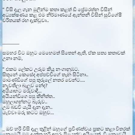
" වීසි දැල ගැන මුලින්ම කතා කළත් ඩී ප්‍රේමරත්න විසින්
අධ්‍යක්ෂණය කළ එම නිර්මාණයේ ඇන්තනී විසින් සුවිශේෂී
චරිතයක් රඟ දැක්වූවා..
_______
සමහර විට ඔහුට මෙහෙමත් සිතෙන් ඇති, ඒක සත්‍ය කතාවක්
උනා නම්,
" එකම ලේකට උරුම කියූ නංගානුඹට.
සිතුනේ කෙසේද අප්පච්චිගේ තැන සිටිනා..
මාමණ්ඩිගේ පපු තුරුලේ නතර වෙන්ට....
නැවතීලා බැලුව නේද?
අයියාහට මරුවාදී...
අයියන්ඩිගෙ පපු කිනිත්ත..
ඔහුලාගන්නට බැරුව..
උඹ බඩවී යැයි දැන දැන..
යැව්වා මරු කටට ඔහුව...
_ ඔව් හරි වීසි දැල තුළින් ඔහුගේ ප්‍රවීණත්වය ප්‍රකට කළා විතරක්
නෙමෙයි මම දැක්ක හරි අපූරු පියෙක්ව අයියෙක් වී නෙවෙයි...