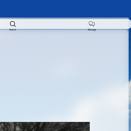
Search
Message