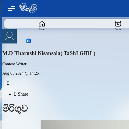
Home
Snaps
M.D Tharushi Nisansala( TaShI GIRL)
Content Writer
Aug 05 2024 @ 14:25


Share
මිරිගුව