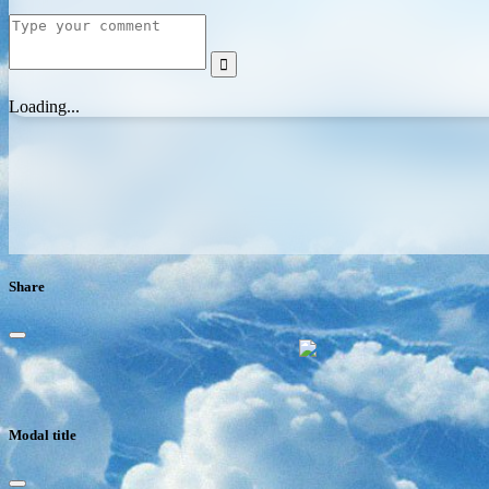

Loading...
Share
Modal title