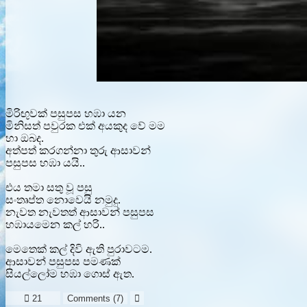
මිරිඟුවක් පසුපස හඹා යන
මිනිසත් පවුරක එක් අයකුද වේ මම
හා ඔබද.
අත්පත් කරගන්නා තුරු ආසාවන්
පසුපස හඹා යයි..
එය තමා සතු වූ පසු
සංතෘප්ත නොවෙයි නමුදු.
නැවත නැවතත් ආසාවන් පසුපස
හඹායමෙන කල් හරි..
මෙතෙක් කල් දිවි ඇති පුරාවටම.
ආසාවන් පසුපස පමණක්
සියල්ලෝම හඹා ගොස් ඇත.

21
Comments (
7
)
