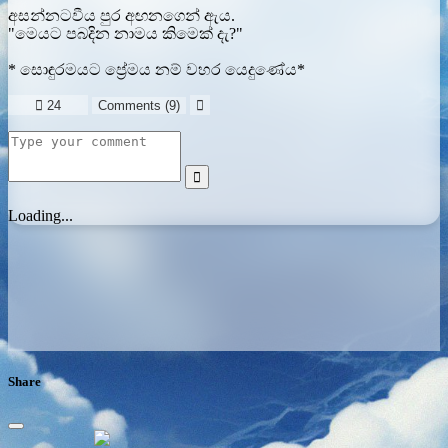
අසන්නටවීය පුර අඟනගෙන් ඇය.
"මෙයට පබදින නාමය කිමෙක් දැ?"
* සොඳුරමයට ප්‍රේමය නම් වහර යෙදුණේය*

24
Comments (
9
)


Loading...
Share