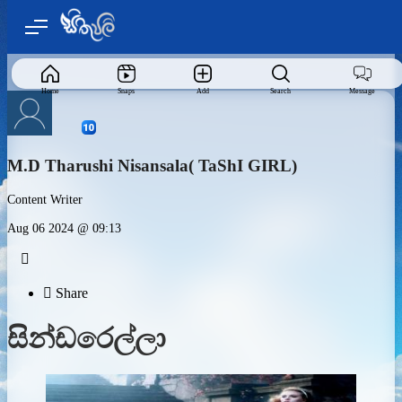
Home
Snaps
Add
Search
Message
M.D Tharushi Nisansala( TaShI GIRL)
Content Writer
Aug 06 2024 @ 09:13


Share
සින්ඩරෙල්ලා