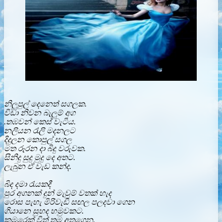
නිලුපුල් දෙනෙත් සගලක.
විඩා නිවන බැලුම් අග
.තඹවන් කෙස් වැටිය.
නලියන රැලි මදනලට
දිදුලන කොපුල් සගල
මත රූරන දා බිදු වරුවක.
සිනිදු සුදු මුදු දෙ අතට.
ලැබුන ඒ වැඩ කන්ද.
බිද දමා රැයකදී
පුර අගනක් දුන් මැවුම් වතක් හැද
රොස පැහැ මිරිවැඩි සඟල පලදවා ගෙන
ගියානෙ සුහද හමුවකට.
කුමරෙක් විත් තම අතගෙන.