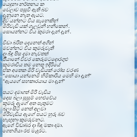
යෙදුනා නර්තනය ක
වෙලාව පසූවී ඇති බව
දැනුනෙ නැත ඇයට.
දිව යන්නට වීය සැනෙකින්
මිරිවැඩි යක් ගැලවුනි හනිකෙන්
.
සොයන්නට වීය කුමරා දැන් දැන් .
විඩා බරිත දෙනෙත් අගින්
මවන්නට වීය කුමරුවැති
දා බිඳු පිස දමා නැවතත්
ජීියානේ විවර කෙරුමටදොරගුළු
කුමරාවීය තම නෙතු ඉදිරියේ
ඒක අතෙක මිරි වැඩියක් රෝස වරණ
"සොයා යන්නෙමි හිමිකාරිය මෙහි මා දැන්"
"ඇයගේ සහකාරයාය මා දැන්"
පයට දමාගත් මිරි වැඩිය
දෙස බලා සුසුම් හෙළුවේය
කුමරු ඇගේ අත පැතුමට
බලා සිටි නෙත් අලවා
මිරිවැඩිය ඇගේ පයට හුරු බව
හැඟුනා කුමරුවනට.
ඇගේ විඩාබර දා බිඳූ මකා දමා.
ගෙනගියා රජ මැදුරට.