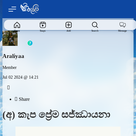
Home
Snaps
Add
Search
Message
Araliyaa
Member
Jul 02 2024 @ 14:21


Share
(අ) කැප ප්‍රේම සජ්ඣායනා