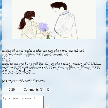
හමුවුණ හැම ප්‍රේමයක්ම නොදැණුන බව නොකියමි
දැණුන එකම ප්‍රේමය ඔබ වගත් නොකියමි
නමුදු
හදවත හොඳින් ගැහුණ දිනවල දැණුන සියලු අයවලුන්ට වඩා...
හදවන මැරී ඇති සමයක හමු වී නැවත ප්‍රේමය පැළ කළ ඔබට
ජීවිතය යැයි කියමි....
(අ) කැප ප්‍රේම සජ්ඣායනා..

29
Comments (
8
)

