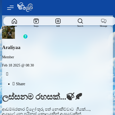
Home
Snaps
Add
Search
Message
Araliyaa
Member
Feb 18 2025 @ 08:30


Share
ලස්සනම රහසක්...🍃🍂
ආඩම්බරකාර විලෝ තුරු පත් නොකිව්වාට ගීයක්....,
අයාලේ යන පයිනස් කොලයකින් ඇසුවොතින්