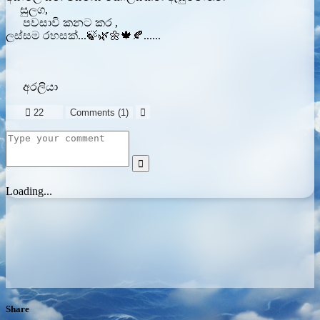
සුලග,
පවසාවි කනට කර ,
ලස්සම රහසක්...🍃🌿🌼🍁🍂......
අරලියා

22
Comments (
1
)


Loading...
Share