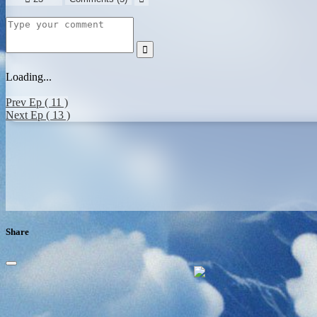

Loading...
Prev Ep ( 11 )
Next Ep ( 13 )
Share