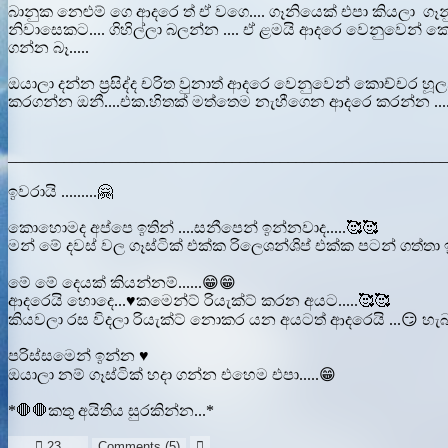
බානුක නෙළුම් ගෙ ආදරෙ ත් ඒ වගෙ.... ගෑනියෙක් එපා කියලා ගෑ
නිවාසෙකට.... ගිහිල්ලා බලන්න .... ඒ ළමයි ආදරෙ වෙනුවෙන් කො
ගන්න බෑ.....
ඔයාලා දන්න ප්‍රසිද්ද චරිත වුනාත් ආදරෙ වෙනුවෙන් කොච්චර හූල
කරගන්න ඔනී....එක.හිතක් මත්තෙම නැහීගෙන ආදරෙ කරන්න .....
_______________________________________________________
ඉවරායි .........🤗
කොහොමද අප්පෙ ඉතින් ....සනීපෙන් ඉන්නවාද.....🥰🥰
මන් මේ දවස් වල ගෑස්ටික් එක්ක රිලෙශන්ශිප් එක්ක පටන් ගත්තා ඉ
මේ මේ දෙයක් කියන්නම්......😁😁
ආදරෙයි හොදෙ...♥️කමෙන්ට් රියැක්ට් කරන අයට.....🥰🥰
කියවලා රස විදලා රියැක්ට් නොකර යන අයටත් ආදරෙයි ...😏 හැබැ
පරිස්සමෙන් ඉන්න ♥️
ඔයාලා නම් ගෑස්ටික් හදා ගන්න එහෙම එපා.....😁
*🛑🛑කතු අයිතිය සුරකින්න...*

23
Comments (
5
)
