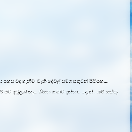
ය පහස විද ගැනීම වැනි දේවල් සමග සතුටින් සිටියහ....
 අවුලක් නෑ... කියන ගානට දුන්නා..... දැන් ...මේ යක්කු