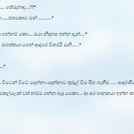
.. තේරුනාද....??*
.එතකොට මන් ...........*
ගන්නම් කො.... ඔයා නිදහස ඉන්න දැන්....*
මහත්තයා ගෙන් ආදරෙ විතරයි ඔනී......*
..*
විටෙන් විටේ දෙන්නා දෙන්නාට තුරුල් වීම සිප ගැනීම ..... ආදරණී
ෙල්ලෙක් වත් නම්ම ගන්න බෑද යකො.... ආ අර බානුකයා ඉන්න කම් මට