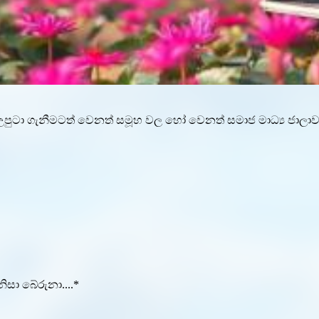
ගැනීමටත් වෙනත් සමූහ වල හෝ වෙනත් සමාජ මාධ්‍ය ජාලාවල පළ
ිසා බේරුනා....*