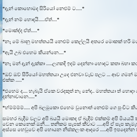
*දැන් කොහොමද සිරියෝ නෙළුම් ට.....*
*දැන් නම් හොදයි.....ඒත්....*
*මොක්ද්ද ඒත්.....*
*නෑ මේ බානු මහත්තයයි නෙළුම් කෙල්ලයි අතරෙ මොකක් හරි මගුල
*ඇයි උබ එහෙම කියන්නෙ....*
*නෑ මන් දැන් දැක්කා .....ලගකදි ඉදම් දෙන්නා හොදට කතා බහා ක
*ඔව් ඔව් සිරියෝ මහත්තයා උදෙ එනවා වැඩ පලට ... ආව ගමන් ම
එක්ක .....*
*එහෙම ද.... හැබැයි ඒකෙ වරදකුත් නෑ නේද.. මහත්තයා ත් හොදා
දන්නාවානෙ.....*
*හ්ම්ම්ම්ම්..... අපි බලමුකො එහෙම වුනොත් නෙළුම් ගෙ පුංචිට කියමු
සමහර බැදීම වලට අපි බයයි මොකද ඒ බැදීම් එක්කම් අපි මියයයි ක
වෙන කෙනෙක් ඔනී.... තනිකම සැපක් කීවාට .....අපි ඒ සැප කැමැ
අස්සෙ හෙවුවෙ අපි හොයන නිස්කලංක ආදරෙ .....අපි ඉපදෙන්න ක