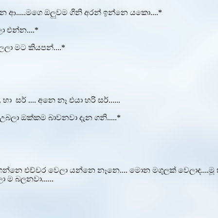
 ආ.....මගෙ ඔලුවම ගිනි අරන් ඉන්නෙ යකො....*
ා එන්න....*
ලා මට කියපන්....*
. හා සර් .... අනෙ නෑ එයා හරි සර්......
උබලා ඔක්කම බාවනවා දැන ගනි.....*
ගන්නෙ එච්චර වෙලා යන්නෙ නෑනෙ.... මොන මගුලක් වෙලාද....මූ හැ
ා ම බලනවා......