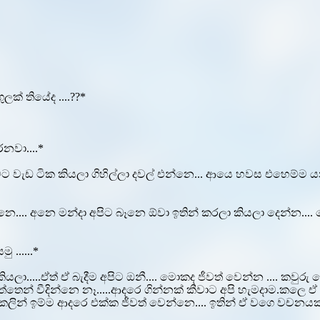
ක් තියේද ....??*
රනවා....*
ට වැඩ ටික කියලා ගිහිල්ලා දවල් එන්නෙ... ආයෙ හවස එහෙම්ම ය
 නෙ.... අනෙ මන්දා අපිට බෑනෙ ඕවා ඉතින් කරලා කියලා දෙන්න..
 ......*
ියලා.....ඒත් ඒ බැදීම අපිට ඔනී.... මොකද ජීවත් වෙන්න .... කව
ත්තෙන් වීදින්නෙ නෑ.....ආදරෙ ගින්නක් කීවාට අපි හැමදාම.කලෙ 
ලින් ඉම්ම ආදරෙ එක්ක ජීවත් වෙන්නෙ.... ඉතින් ඒ වගෙ වචනයක් 