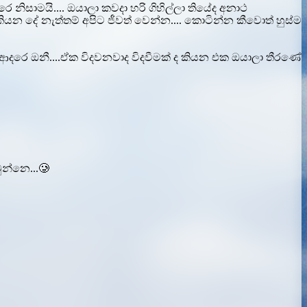
නිසාමයි.... ඔයාලා කවදා හරි ගිහිල්ලා තියේද අනාථ
කියන දේ නැත්තම් අපිට ජීවත් වෙන්න.... කොටින්න කීවොත් හුස්ම
පිට ආදරෙ ඔනී....ඒක විදවනවාද විදවීමක් ද කියන එක ඔයාලා තීරණේ
ුන්නෙ...🥲