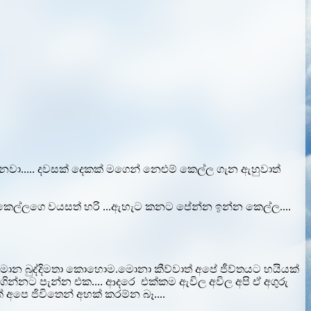
නවා..... දවසක් දෙකක් මගෙන් නෙළුම් කෙල්ල ගැන ඇහුවාත්
.. කෙල්ලගෙ වයසත් හරි ...ඇහැට කනට පේන්න ඉන්න කෙල්ල....
ුරු මොන බුද්දිමතා කොහොම.මොනා කීව්වාත් අපේ ජීව්තයට හයියක්
ඒ ගින්නට පැන්න එක.... ආදරෙ එක්කම ඇවිල අවිල අපි ඒ අගුරු
අපෙ ජිවිතෙන් අහක් කරම්න බෑ....