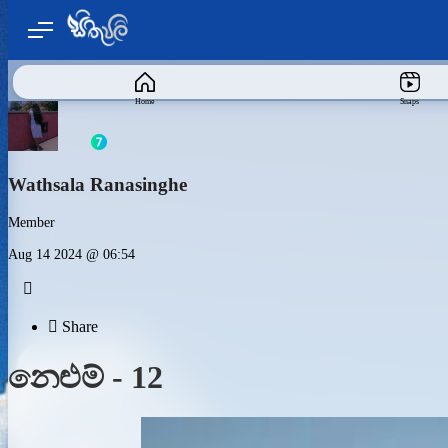
Home
Snaps
Wathsala Ranasinghe
Member
Aug 14 2024 @ 06:54


Share
නෙළුම් - 12