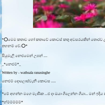
*⭕මෙම කතාව හෝ කතාවේ කොටස් කතු අවසරයකින් තොරව උපුටා 
තහනම් වේ.⭕*
සියුමැලි නෙළුමෙන් උපන් ....
_*නෙළුම්*_
Written by - wathsala ranasinghe
නෙළුම් දොලොස්වැනි කොටස .....
*මේ අහන්න මගෙ මැණික ...එ දා ඔයා ගිලෙන්න ගියා... මන් ඉදිය න
*හ්ම්ම්ම්ම්ම්*