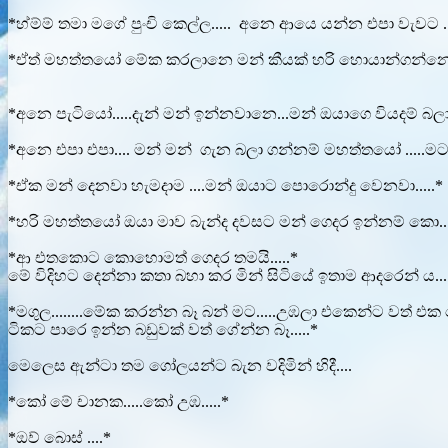
*හ්ම්ම් තමා මගේ පුංචි කෙල්ල..... අනෙ ආයෙ යන්න එපා වැවට ...
*ඒත් මහත්තයෝ මේක කරලානෙ මන් කීයක් හරි හොයාන්ගන්නෙ.....
*අනෙ පැටියෝ.....දැන් මන් ඉන්නවානෙ...මන් ඔයාගෙ වියදම් බලා 
*අනෙ එපා එපා.... මන් මන් ගැන බලා ගන්නම් මහත්තයෝ .....මට 
*ඒක මන් දෙනවා හැමදාම ....මන් ඔයාට පොරොන්දු වෙනවා.....*
*හරි මහත්තයෝ ඔයා මාව බැන්ද දවසට මන් ගෙදර ඉන්නම් කො...
*ආ එතකොට කොහොමත් ගෙදර තමයි.....*
මේ විදිහට දෙන්නා කතා බහා කර මින් සිටියේ ඉතාම ආදරෙන් ය.... 
*මගුල........මේක කරන්න බෑ බන් මට.....උඹලා එකෙන්ට වත් එක ක
ටිකට පාරෙ ඉන්න බඩුවක් වත් ගේන්න බෑ.....*
මෙලෙස ඇන්ටා තම ගෝලයන්ට බැන වදිමින් හිදී....
*කෝ මේ චානක.....කෝ උඹ.....*
*ඔව් බොස් ....*