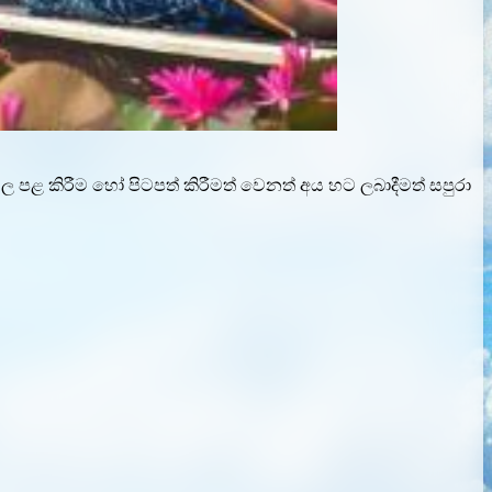
 කිරීම හෝ පිටපත් කිරීමත් වෙනත් අය හට ලබාදීමත් සපුරා