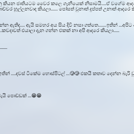
නු කියන ජාතියටම වෛර කලෙ ගෑනියෙක් නිසාමයි....ඒ වගේම ආදරෙ 
ච්චර හූල්ලනවාද කියලා...... පෝසත් වුනාත් දුප්පත් උනාත් ආදරෙ 
න්න ඇතිද.... ඇයි සමහර අය සිය දිවි නසා ගත්තෙ.......ඉතින් ...අ
කවදාවත් එයාලා දැන ගන්න එකක් නා අපි ආදරෙ කියලා.....
___
තින් ....දවස් ටිකේම හොස්පිටල් ...🥲🥲 එකයි කතාව දෙන්න බැරි ව
යි පොඩ්ඩක් ...😁😁