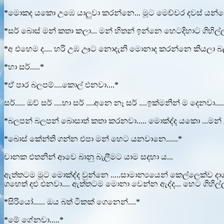
*මොකද යකො උඹෙ යාලුවා කරන්නෙ... මූට මෙච්චර දවස් යන්නෙ
*සර් බොස් මන් කතා කලා... මන් හිතන් ඉන්නෙ හෙටදිහාට ගිහිල්ල
*අ එහෙම ද.... හරි උඹ ඌට නොදැනි මොනාද කරන්නෙ කියලා බල
*හා සර්.....*
*ඒ පාර බලපම්....කොල් එනවා....*
සර්..... ඔව් සර් ....හා සර් ....අනෙ නෑ සර් ....ඉක්මනින් ම දෙනවා....
*බලපන් බලපන් බොසාත් කතා කරනවා..... මොක්ද්ද යකො ...මන් 
*බොස් කේන්ති ගන්න එපා මන් හෙට යනවානෙ......*
චානක එතනින් ආවෙ බානු බැලීමට යාම සදහා ය...
ඇත්තටම මූට මොක්ද්ද වුන්නෙ .....සාමාන්‍යයෙන් කෙල්ලෙක්ව දා
ගහෙත් දළු එනවා.... ඇත්තටම මොනා වෙන්න ඇද්ද... හෙට ගිහිල්ල
*සිරියෝ...... ඔය බත් ටිකක් ගෙනෙන්....*
*මේ ගේනවා.....*