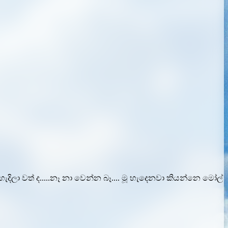
දිලා වත් ද.....නෑ නා වෙන්න බෑ.... මූ හැදෙනවා කියන්නෙ මෝල්