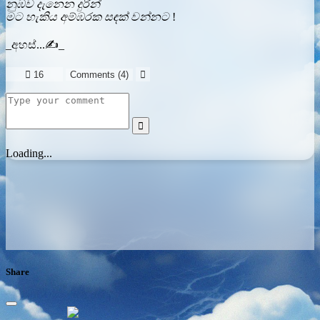
නුඹව දැනෙන දුරින්
මට හැකිය අම්ඹරක සඳක් වන්නට
!
_අහස්...✍️_

16
Comments (
4
)


Loading...
Share