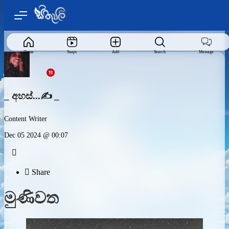
Home
Snaps
Add
Search
Message
_ අහස්...✍️ _
Content Writer
Dec 05 2024 @ 00:07


Share
මුණිවත