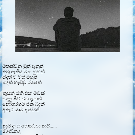
මතක්වන මුත් දැනුත්
තතු ඇතිය මහ හුඟක්
සිදත් වී මුත් ඔහුත්
හදක් හැඬවූ රජෙක්
කුසක් රැකි එක් මවක්
කඳුලු බිව් වග දැනත්
නොගරගමි එක බිඳක්
අතැර යාම ද පවක්!
නුඹ ඈත අනන්තය නම්......
මාණික්‍ය,