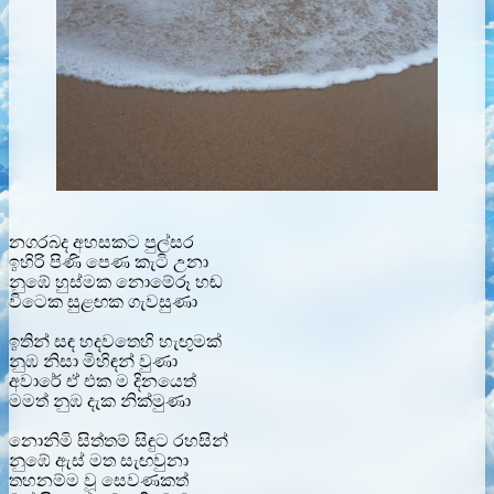
නගරබද අහසකට පුල්සර
ඉහිරි පිණි පෙණ කැටි උනා
නුඹේ හුස්මක නොමේරූ හඬ
විටෙක සුළඟක ගැවසුණා
ඉතින් සඳ හදවතෙහි හැඟුමක්
නුඹ නිසා මිහිඳන් වුණා
අවාරේ ඒ එක ම දිනයෙත්
මමත් නුඹ දැක නික්මුණා
නොනිමි සිත්තම් සිඳුට රහසින්
නුඹේ ඇස් මත සැඟවුනා
තහනම්ම වූ සෙවණකත්