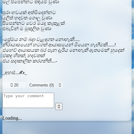
මල් පිපෙන්නට තදියම් වුණා
පුරා භවයක් අත්මිදෙන්නට
යලිත් හදවත ගොලු වුණා
පිපෙන්නට වෙර යෙදූ කැකුළක්
එබැවින් ම මුකුලිත වුණා
-ප්‍රේමය නම් බදා වැළඳගත නොහැකි.....
නිරායාසයෙන් හටගත් ආයාසයෙන් මියෙන හැඟීමකි......!
එහෙව් ආයාසයක බර පැන දැරිය නොහැකි ඇතමෙක්' හුදෙක්
එකදු හිතක්, හදවතක්
එය සදාකාලික කරගනිති....-
_අහස්...✍️_

20
Comments (
0
)


Loading...