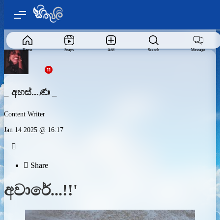
Home
Snaps
Add
Search
Message
_ අහස්...✍️ _
Content Writer
Jan 14 2025 @ 16:17


Share
අවාරේ...!!'