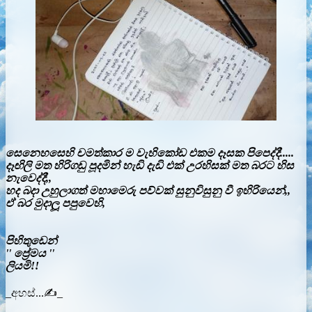
සෙනෙහසෙහි චමත්කාර ම වැහිකෝඩ එකම දෑසක පිපෙද්දී.....
දෑඟිලි මත හිරිගඩු පූදමින් හැඩි දැඩි එක් උරහිසක් මත බරට හිස
නැවෙද්දී,,
හද බදා උහුලාගත් මහාමෙරු පව්වක් සුනුවිසුනු වී ඉහිරියෙන්,,
ඒ බර මුදාලූ පපුවෙහි,
පිහිතුඩෙන්
'' ප්‍රේමය ''
ලියමි!!
_අහස්...✍️_