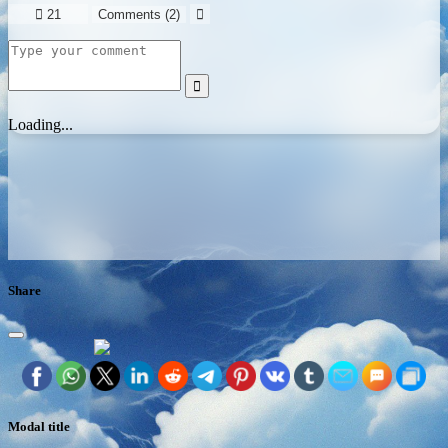

21
Comments (
2
)


Loading...
Share
Modal title