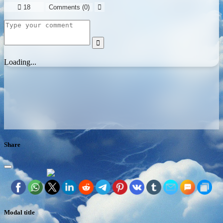

18
Comments (
0
)


Loading...
Share
Modal title