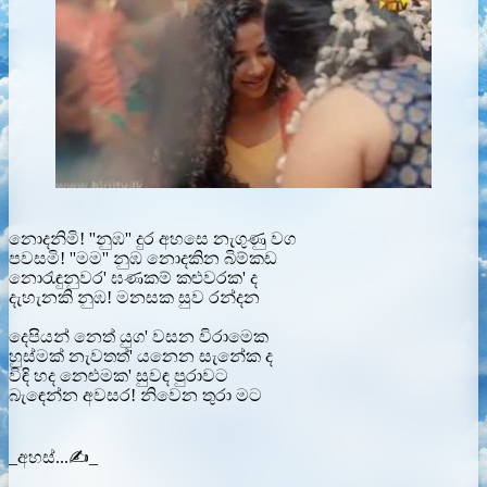
නොදනිමි! ''නුඹ'' දුර අහසෙ නැගුණු වග
පවසමි! ''මම'' නුඹ නොදකින බිම්කඩ
නොරැඳුනුවර' ඝණකම් කළුවරක' ද
දැහැනකි නුඹ! මනසක සුව රන්දන
දෙපියන් නෙත් යුග' වසන විරාමෙක
හුස්මක් නැවතත්' යනෙන සැනේක ද
විඳි හද නෙළුමක' සුවඳ පුරාවට
බැඳෙන්න අවසර! නිවෙන තුරා මට
_අහස්...✍️_