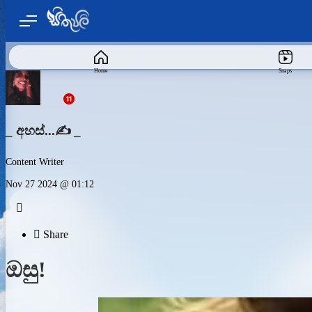
Home
Snaps
_ අහස්...✍️ _
Content Writer
Nov 27 2024 @ 01:12


Share
ඔසු!