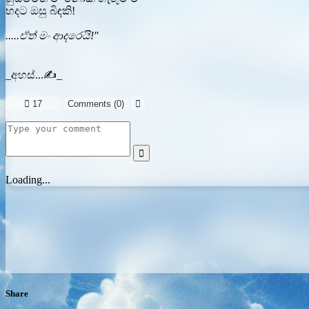
හදට ඔසු බිඳකි!
.....ඒත් මං ආදරෙයි!''
_අහස්...✍️_

17
Comments (
0
)


Loading...
Share