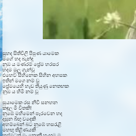
සුහද සිතිවිලි පිපුණ යාමෙක
මගේ හද බැන්ඳු
නුඹ ය මණරම් ප්‍රේම හරසර
හදම මුලු ගැන්වූ
එහෙව් සිහිනෙක සිහින අහසක
ඉතින් මගෙ නම් වූ
ප්‍රේමයෙහි හැඩ තියුණු නෙතඟක
නුඹ ය හිමි නම් වූ
සුයාමෙක රස නිවී සනහන
කඳුල මී විතකි!
නුඹේ මහිමෙන් පෑරවෙන හද
දසුන බිඟු වදෙකි
අහම්බෙන් බට නුඹේ හසරැළි
මහඟු තිළිණයකි
හුස්මටත් මං නොකී හැඟුම ම