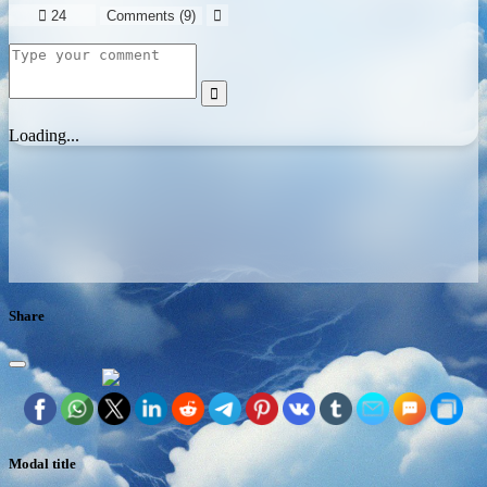

24
Comments (
9
)


Loading...
Share
Modal title