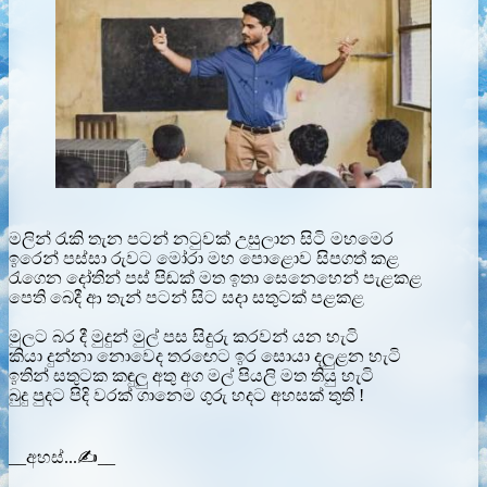
මලින් රැකි තැන පටන් නටුවක් උසුලාන සිටි මහමෙර
ඉරෙන් පස්සා රුවට මෝරා මහ පොළොව සිපගත් කළ
රැගෙන දෝතින් පස් පිඬක් මත ඉතා සෙනෙහෙන් පැළකළ
පෙති බෙදී ආ තැන් පටන් සිට සදා සතුටක් පළකළ
මුලට බර දී මුදුන් මුල් පස සිදුරු කරවන් යන හැටි
කියා දුන්නා නොවෙද තරඟෙට ඉර සොයා දලුළන හැටි
ඉතින් සතුටක කඳුලු අතු අග මල් පියලි මත තියු හැටි
බුදු පුදට පිදි වරක් ගානෙම ගුරු හදට අහසක් තුති !
__අහස්...✍__