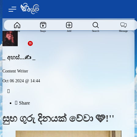
Home
Snaps
Add
Search
Message
_ අහස්...✍️ _
Content Writer
Oct 06 2024 @ 14:44


Share
සුභ ගුරු දිනයක් වේවා 🩷!''