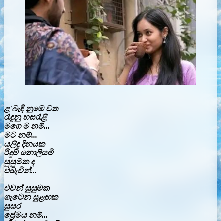
ළ'බැඳි නුඹෙ වත
රැඳුනු හසරැළි
මගෙ ම නම්...
මට නම්...
යලිඳු දිනයක
රිදුම් නොලියමි
සුසුමක ද
එබැවින්...
එවන් සුසුමක
ගැටෙන සුළඟක
සුසර
ප්‍රේමය නම්...