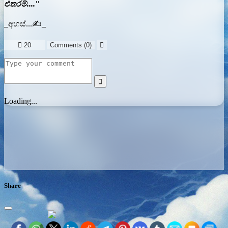
එතරම්....''
_අහස්...✍️_

20
Comments (
0
)


Loading...
Share