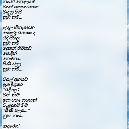
නිමක් නොලියමි
මතුත් සෙනෙහෙක
බැඳුනු සිසි
නුඹ නම්...
ළ'දලු හිනැහෙන
සොඳුරු රැයෙක ද
රැඳි සිසිල
නුඹ නම්
දෙකන් හිරිකඩ
පොදින්
තෙමනා...
පිණි වදුල
නුඹ නම්...
විසල් අහසට
දෑත දිගුකර
''රැඳි අඳුර''
මම' නම්
ඉතා සෙනෙහෙන්
වැළඳගමි මම
''පිණි පලස...''
නුඹ' නම්...
ආදරෙය!