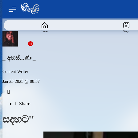
Home
Snaps
_ අහස්...✍️ _
Content Writer
Jan 23 2025 @ 00:57


Share
සදහට''