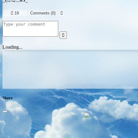
_අහස්...✍️_

19
Comments (
0
)


Loading...
Share