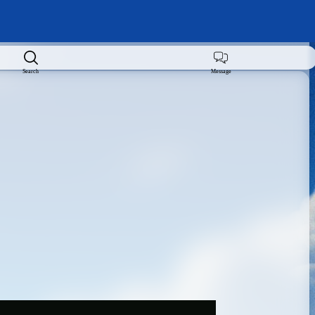
Search
Message