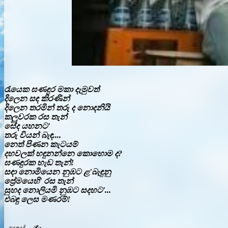
රැයෙක ඝණඳුර මකා දැමුවත්
දිලෙන සඳ කිරණින්
දිලෙන තරමින් තරු ද නොදනියි
කලුවරක රස තැන්
සේද යහනට'
තරු වියන් බැඳ....
නෙත් පිණන කැටයම්
දහවලක් හඳුනන්නෙ කොහොම ද?
ඝණඳුරක හැඩ තැන්!
සඳා නොමියෙන නුඹට ළ'බැඳුනු
ප්‍රේමයෙහි' රස තැන්
සුහද නොලියමි නුඹට සදහට'...
එබඳු ලෙස මණරම්!