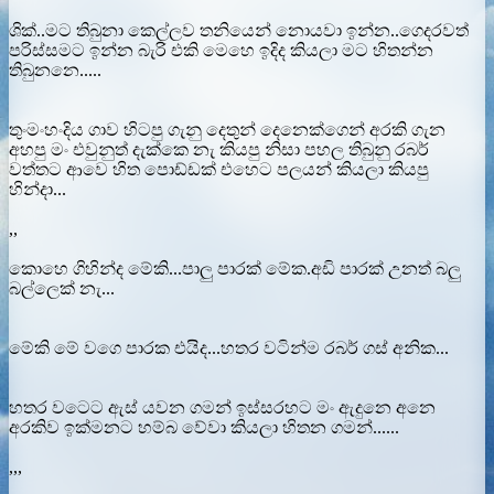
ශික්..මට තිබුනා කෙල්ලව තනියෙන් නොයවා ඉන්න..ගෙදරවත්
පරිස්සමට ඉන්න බැරි එකි මෙහෙ ඉදිද කියලා මට හිතන්න
තිබුනනෙ.....
තුංමංහංදිය ගාව හිටපු ගැනු දෙතුන් දෙනෙක්ගෙන් අරකි ගැන
අහපු මං එවුනුත් දැක්කෙ නැ කියපු නිසා පහල තිබුනු රබර්
වත්තට ආවෙ හිත පොඩ්ඩක් එහෙට පලයන් කියලා කියපු
හින්දා...
,,
කොහෙ ගිහින්ද මේකි...පාලු පාරක් මේක.අඩි පාරක් උනත් බලු
බල්ලෙක් නැ...
මේකි මේ වගෙ පාරක එයිද...හතර වටින්ම රබර් ගස් අනික...
හතර වටෙට ඇස් යවන ගමන් ඉස්සරහට මං ඇදුනෙ අනෙ
අරකිව ඉක්මනට හම්බ වේවා කියලා හිතන ගමන්......
,,,