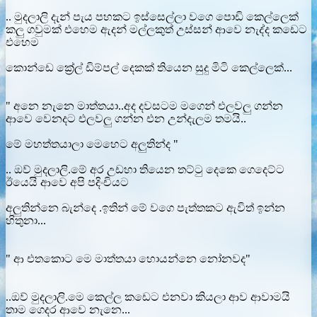
.. මුදලාලි දැන් පැය පහකට ඉස්සෙල්ලා වගෙ පොඩි කෙල්ලෙක්
කලු ගවුමක් එහෙම ඇදන් මල්ලකුත් උස්සන් ආවෙ නැද්ද කඩෙට
එහෙම
කොන්ඩෙ ක්‍රේල් ඩිම්පල් දෙකක් තියෙන සුදු මිටි කෙල්ලෙක්...
" අනෙ නැනෙ මාත්තයා..අද දවසටම මගෙන් එලවලු ගන්න
ආවෙ වෙනදට එලවලු ගන්න එන උන්දැලම තමයි..
මේ මහත්තයාලා මෙහෙට අලුතින්ද "
.. ඔව් මුදලාලි.මේ අර උඩහා තියෙන තට්ටු දෙකෙ ගෙදෙට්ට
ඊයෙයි ආවෙ අපි පදිංචියට
අලුතින්නෙ බැන්දෙ .ඉතින් මේ වගෙ පැත්තකට ඇවිත් ඉන්න
හිතුනා...
" ආ එතකොට මෙ මාත්තයා හොයන්නෙ නෝනවද"
..ඔව් මුදලාලි.මෙ කෙල්ල කඩෙට එනවා කියලා ආව ආවාමයි
තාම ගෙදර ආවෙ නැනෙ...