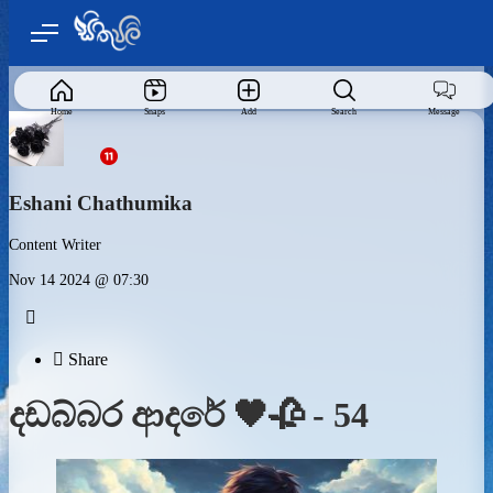
Home
Snaps
Add
Search
Message
Eshani Chathumika
Content Writer
Nov 14 2024 @ 07:30


Share
දඩබ්බර ආදරේ 🖤🥀 - 54