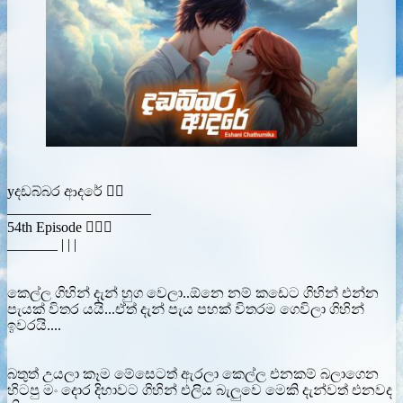
yදඩබ්බර ආදරේ ❤️‍🔥
____________________
54th Episode ❤️‍🔥🥀
_______ | | |
කෙල්ල ගිහින් දැන් හුග වෙලා..ඕනෙ නම් කඩෙට ගිහින් එන්න
පැයක් විතර යයි...ඒත් දැන් පැය පහක් විතරම ගෙවිලා ගිහින්
ඉවරයි....
බතුත් උයලා කෑම මේසෙටත් ඇරලා කෙල්ල එනකම් බලාගෙන
හිටපු මං දොර දිහාවට ගිහින් එලිය බැලුවෙ මෙකි දැන්වත් එනවද