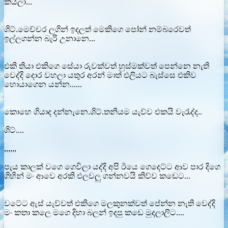
කියලා...
ශිට්.මෙච්චර ලගින් ඉදලත් මෙකිගෙ පෝන් නම්බරෙවත්
ඉල්ලගන්න බැරි උනානෙ...
එකි තියා එකිගෙ සේයා රුවක්වත් හුස්මක්වත් පෙන්නෙ නැති
වෙද්දි දොර වහලා යතුර අරන් මාත් එලියට බැස්සෙ එකිව
හොයාගෙන යන්න......
කොහෙ ගියාද දන්නැනෙ.ශිට්.තනියම යැව්ව එකයි වැරැද්ද..
ශිට්....
,,,,,,
පැය කාලක් වගෙ ගෙවිලා යද්දි අපි ඊයෙ ගෙදෙට්ට ආව පාර දිගෙ
ගිහින් මං ආවෙ අරකි එලවලු ගන්නවයි කිව්ව කඩෙට...
වටේට ඇස් යැව්වත් එකිගෙ මලකුනක්වත් පේන්න නැති වෙද්දි
මං කතා කලෙ මගෙ දිහා බලන් ඉදපු කඩෙ මුදලාලිට....