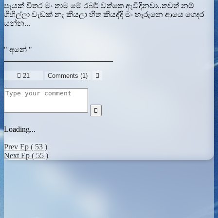
පැයක් විතර මං තාම මේ රබර් වත්තෙ ඇවිදිනවා..තවත් නම්
ගිහිල්ලා වැඩක් නැ කියලා හිත කියද්දි මං හැරුනෙ ආයෙ ගෙදර
යන්න...
" අනේ "
____________________________

21
Comments (
1
)


Loading...
Prev Ep ( 53 )
Next Ep ( 55 )