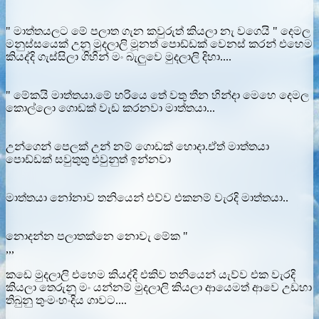
" මාත්තයලට මේ පලාත ගැන කවුරුත් කියලා නැ වගෙයි " දෙමල
මනුස්සයෙක් උනු මුදලාලි මූනත් පොඩ්ඩක් වෙනස් කරන් එහෙම
කියද්දි ගැස්සිලා ගිහින් මං බැලුවෙ මුදලාලි දිහා....
" මේකයි මාත්තයා.මේ හරියෙ තේ වතු තීන හින්දා මෙහෙ දෙමල
කොල්ලො ගොඩක් වැඩ කරනවා මාත්තයා...
උන්ගෙන් පෙලක් උන් නම් ගොඩක් හොදා.ඒත් මාත්තයා
පොඩ්ඩක් සවුතුතු එවුනුත් ඉන්නවා
මාත්තයා නෝනාව තනියෙන් එව්ව එකනම් වැරදි මාත්තයා..
නොදන්න පලාතක්නෙ නොවැ මේක "
,,,
කඩෙ මුදලාලි එහෙම කියද්දි එකිව තනියෙන් යැව්ව එක වැරදි
කියලා තෙරුනු මං යන්නම් මුදලාලි කියලා ආයෙමත් ආවෙ උඩහා
තිබුනු තුංමංහංදිය ගාවට....