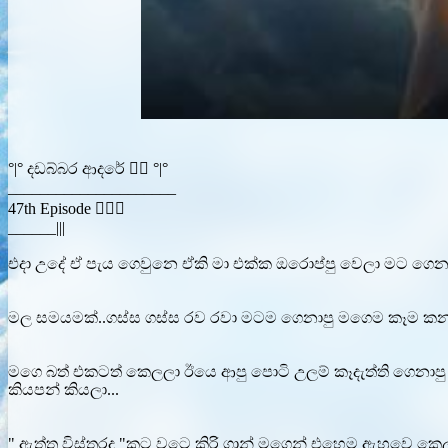
°|° දඩබ්බර ආදරේ ❤️‍🔥 °|°
_____________________
47th Episode ❤️‍🔥🥀
______|||
එදා උදේ ඒ පැය ගෙවුනෙ ඒකි මා එක්ක ඔරොප්පු වෙලා මට ගෙනාපු
මල සමයමක්..ගස්ස ගස්ස රව රවා මටම ගෙනාපු මගෙම කෑම කනවා
මගෙ බත් එකටත් කෙලලා ඊයෙ ආපු පොටි උලම් කෑදැත්ති ගෙනාපු
කියපන් කියලා...
" ඇත්ත විස්තරද "කට වටෙ කිරි ගාන් මගෙන් එහෙම ඇහුවෙ කෙල්