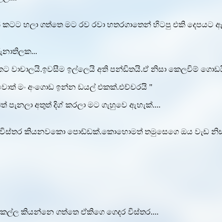
න් කටට හලා ගත්තෙ මට රව රවා හතරගාතෙන් හිටපු එකි දෙපයට ඇවිත
ුනාතිලක...
කට වාචාලයි.ඉවසීම ඉල්ලෙයි අති පන්ඩිතයි.ඒ නිසා කෙලවිම් ගොඩ
්වොත් මං අංගොඩ ඉන්න ඩයල් එකක්.එච්චරයි "
ැනලා අතුත් දිග් කරලා මට ගැහුවෙ ඇහැක්....
ෙදර විස්තර කියනවකො පොඩ්ඩක්.කොහොමත් තමුසෙගෙ ඔය වැඩ නි
"
කෙල්ල කියන්නෙ ගත්තෙ ඒකිගෙ ගෙදර විස්තර....