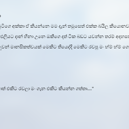
ා
චුටිගෙ අක්කා ඒ කියන්නෙ මම දැන් තමුසෙත් එක්ක බයිල කියොනව
ම එලියට දාන් හිනා උනෙ ඔකිගෙ දත් ටික බඩට යවන්න තරම් අදහසක් 
මානසිකත්වයක් මෙකිට තියෙද්දි මෙකිට රවපු මං හ්ම් හ්ම් ගොන් 
් එකිට රවලා මං ගැන එකිට කියන්න ගත්තා...."