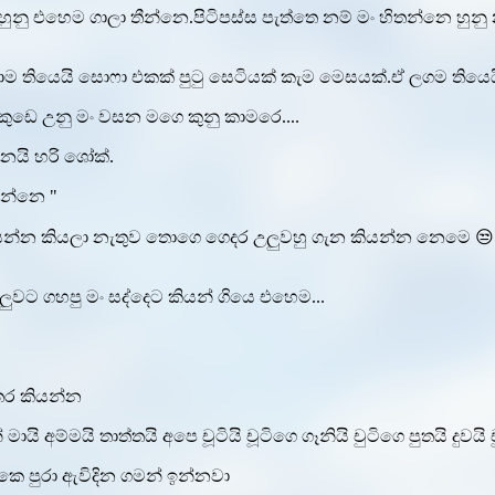
හුනු එහෙම ගාලා තීන්නෙ.පිටිපස්ස පැත්තෙ නම් මං හිතන්නෙ හුනු
ාම තියෙයි සොෆා එකක් පුටු සෙටියක් කැම මෙසයක්.ඒ ලගම තියෙය
කුඩෙ උනු මං වසන මගෙ කුනු කාමරෙ....
යි හරි ශෝක්.
ඉන්නෙ "
ියන්න කියලා නැතුව තොගෙ ගෙදර උලුවහු ගැන කියන්න නෙමෙ 😒.
වට ගහපු මං සද්දෙට කියන් ගියෙ එහෙම...
ස්තර කියන්න
ි අම්මයි තාත්තයි අපෙ චූටියි චූටිගෙ ගෑනියි චුටිගෙ පුතයි දුවයි
කෙ පුරා ඇවිදින ගමන් ඉන්නවා