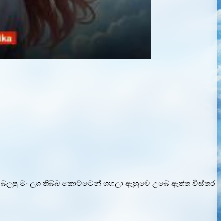
ා බලපු මං ලග තිබ්බ කොට්ටෙන් ගහලා ඇහුවෙ උබෙ ඇත්ත විස්තර