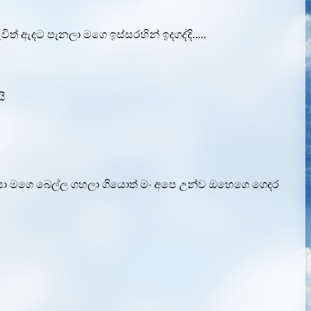
් ඇදට පැනලා මගෙ ඉස්සරහින් ඉදගද්දි.....
යි
සා මගෙ බෙල්ල ගහලා ගියොත් මං අපෙ උන්ව ඔහෙගෙ ගෙදර