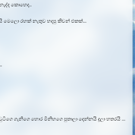
 නැද්ද කොහෙද..
ි මෙලො රහක් නැතුව හදපු කිචන් එකක්...
.
 චුටිගෙ ගැනිගෙ හොර මිනිහගෙ පුතාලා දෙන්නයි දූලා හතරයි ...