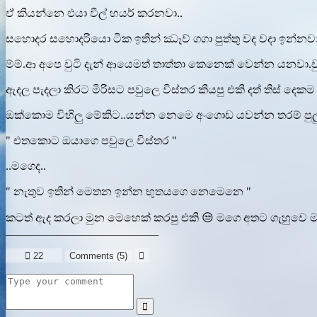
ඒ කියන්නෙ එයා වීල් හයර් කරනවා..
සහොදර සහොදරියො ටික ඉතින් ඣෑව් ගගා පුත්තු වද වදා ඉන්නව
ම්ම්.ආ අපෙ චුටි දැන් ආයෙමත් තාත්තා කෙනෙක් වෙන්න යනවා.
ඇදල පැදලා කිරට මිරිසට පවුලෙ විස්තර කියපු එකි දත් තිස් දෙක
ඔක්කොම විහිලු මේකිට..යන්න නෙමෙ අංගොඩ යවන්න තරම් පුලුවන් 
" එතකොට ඔයාගෙ පවුලෙ විස්තර "
..මගෙද..
" නැතුව ඉතින් මෙතන ඉන්න භුතයගෙ නෙමෙනෙ "
කටත් ඇද කරලා මුන මෙහෙක් කරපු එකි 😒 මගෙ අතට ගැහුවෙ මාත
___________________________

22
Comments (
5
)

