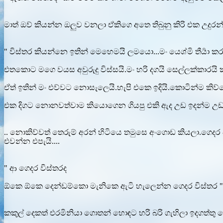
මාත් ඔව් කියන්න ඔලුව වනලා ඒකිගෙ අතෙ තිබුනු කිරි එක උදුර
" විස්තර කියන්නෙ ඉතින් මෙහෙමයි ලමයො...මං යෙශ්මි තීර්‍යා කර
එතකොට මගෙ වයස අවුරුදු විස්සයි.මං හරි දගයි සෙල්ලක්කාරයි 
ඒත් ඉතින් මං එව්වට නොසැලෙයි.හැපි එකෙ ඉදියි.කොටින්ම කිව
එක දිගට නොනවත්වාම කියොගෙන ගියපු එකි ඇද උඩ ඉදන්ම උඩත් ප
.. නොකිව්වත් තෙරුම් අරන් හිටියෙ තමුසෙ අංගොඩ කියලා.ග
එවන්න එපැයි....
" ආ ගෙදර විස්තරද
ඕකෙ ඕකෙ දෙන්ඩම්කො මැනිකෙ ඇටි හැලෙන්න ගෙදර විස්තර 
කකුල් දෙකත් එරමිනියා ගොතන් හොඳට හරි බරි ගැහිලා ඉදගත්තු 