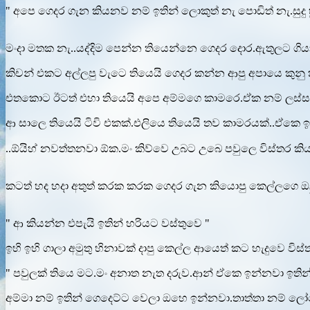
" අපෙ ගෙදර ගැන කියනව නම් ඉතින් ලොකුත් නැ පොඩිත් නැ.සුදු 
මංදා මතක නැ..යද්දිම පෙන්න තියෙන්නෙ ගෙදර දොර.ඇතුලට ගිය
කිචන් එකට අල්ලපු වැටෙ තියෙයි ගෙදර කන්න ආපු අපායෙ කුනු 
එතකොට ඊටත් එහා තියෙයි අපෙ අම්මගෙ කාමරෙ.ඒක නම් ලස්සන
ආ සාලෙ තියෙයි ටිවි එකක්.එලියෙ තියෙයි තව කාමරයක්..ඒකෙ 
..ඕයිහ් නවත්තනවා ඕක.මං කිව්වෙ උබට උබෙ පවුලෙ විස්තර ක
කටත් හද හදා අතුත් කරක කරක ගෙදර ගැන කියොපු කෙල්ලගෙ ඔලු
" ආ කියන්න එපැයි ඉතින් හරියට වස්තුවෙ "
ඉහි ඉහි ගාලා අමුතු හිනාවක් දාපු කෙල්ල ආයෙත් කට හැදුවෙ වි
" පවුලක් තියෙ මට.මං අනාත නැත දරුව.ආන් ඒකෙ ඉන්නවා ඉතින් මාය
අම්මා නම් ඉතින් ගෙදෙට්ට වෙලා ඔහෙ ඉන්නවා.තාත්තා නම් ලෝ