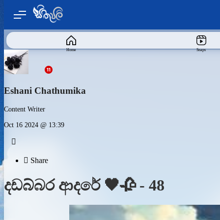
Home
Snaps
Eshani Chathumika
Content Writer
Oct 16 2024 @ 13:39


Share
දඩබ්බර ආදරේ 🖤🥀 - 48