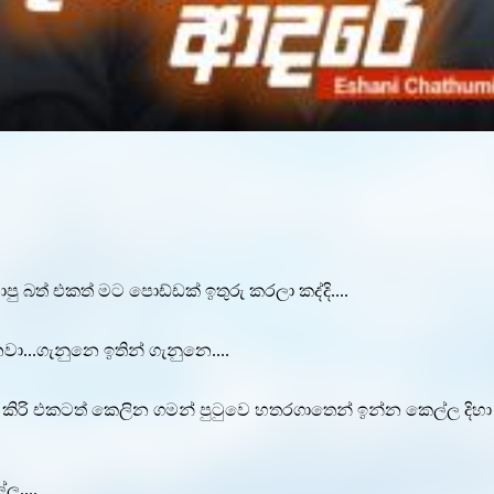
 බත් එකත් මට පොඩ්ඩක් ඉතුරු කරලා කද්දි....
...ගැනුනෙ ඉතින් ගැනුනෙ....
 කිරි එකටත් කෙලින ගමන් පුටුවෙ හතරගාතෙන් ඉන්න කෙල්ල දිහ
ල....