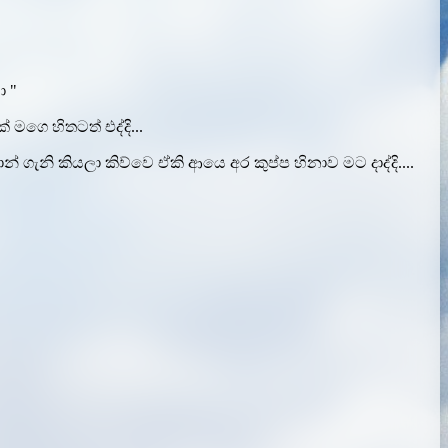
ා "
මගෙ හිතටත් එද්දි...
ගැනි කියලා කිව්වෙ ඒකි ආයෙ අර කුප්ප හිනාව මට දාද්දි....