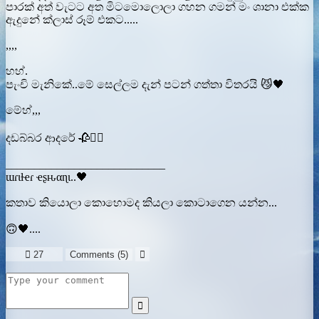
පාරක් අත් වැටට අත මිටමොලොලා ගහන ගමන් මං ශානා එක්ක
ඇදුනේ ක්ලාස් රූම් එකට.....
,,,,
හහ්.
පැංචි මැනිකේ..මේ සෙල්ලම දැන් පටන් ගත්තා විතරයි 😼🖤
මේහ්,,,
දඩබ්බර ආදරේ 🥀❤️‍🔥
____________________________
ɯɾιƚҽɾ ҽʂԋαɳι..🖤
කතාව කියොලා කොහොමද කියලා කොටාගෙන යන්න...
🙃🖤....

27
Comments (
5
)

