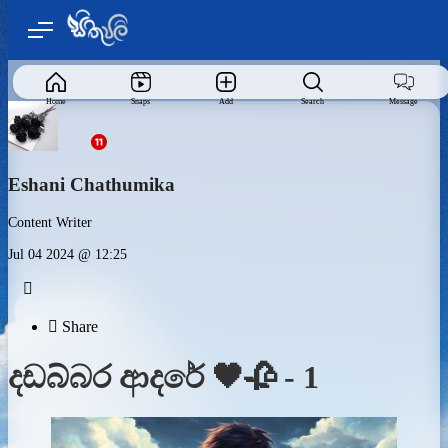
Home
Snaps
Add
Search
Message
Eshani Chathumika
Content Writer
Jul 04 2024 @ 12:25


Share
දඩබ්බර ආදරේ 🖤🥀 - 1