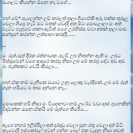
ඔයාලට කියන්න ඕනෙ නැ වගේ...
හහ්.වේ*.පැලෙන්න ලව් කරලත් දාලා ගියා.ඒකි අරු එක්ක තුරුලු
වෙලා ගියපු හැටි මට මතක් වෙද්දි අත මිට මොලොලා මං අත්
වැටට ගැහුවෙ ශානා ඇවිත් මගෙ උරහිස්ස වටා අතක් දාලා මාව
සන්සුන් කරන්න උත්සාහා කරද්දි.......
,,,
මං රූත්.රූත් දීර්ක රත්නායක .පැංචි උබ හිතන්න ඇති මං උබට
පිස්සුවෙන් වගෙ ආදරෙ කරපු නිසා උබ මේ කරපු දේට අඩ අඩ
මං පැත්තකට වෙයි කියලා....
හහ්.ඒක නම් මැනිකෙ ඔයාට උනු ලොකු වැරදීමක්..උබ මේ රූත්
ගැන හරියට ම තාම දන්නෙ නෑ...
මොකෙක් හරි නිසා මං විදොනවා නම්.ඌ ඊට වඩා දාස් ගුනෙකින්
විදවන්න ඔනෙ.ඒකයි මේ රූත්ගෙ තියරිය....
ඇගෙ නහර ඉලිප්පිලා අත් දරදඩු වෙලා මූන රතු වෙලා දත් මිටි
කැවෙද්දි ඉස්කෝලේ පටන් ගන්න බෙල් එක වැදුනු නිසා තවත්