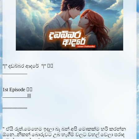
°|° දඩබ්බර ආදරේ °|° ❤️‍🔥
__________
1st Episode ❤️‍🔥
__________||||
,,,,,,,,,,,,,,,,,,,,
" ඒයි රූත්.මෙහෙම ඉදලා බෑ බන් අපි මොකක්ම හරි කරන්න
ඕනෙ..නිකන් බොරුවට උබ හැගීම් වලට වහල් වෙලා පරාද