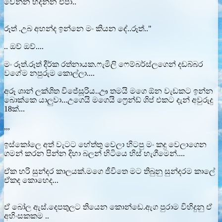
වෙන්න හදන්න එපා..
රූත් .උබ අහන්ද ඉන්නෙ මං කියන දේ..රූත්.."
.. ඔව් ඔව්....
මං රූත්.රූත් දීර්ක රත්නායක.ෆැමිලි ෆෙම්බර්ස්ලගෙන් දඩබ්බර
වගේම නපුරුම කොල්ලා....
අරූ ශාන් ලක්ශිත විජේසූරිය..ඌ තමයි මගෙ ඕන වැඩකට ඉන්න
බොක්කෙ යාලුවා...උගෙයි මගෙයි ෆ්‍රෙන්ඩ් ශිප් එකට දැන් අවුරුදු
18ක්...
,,,
ඉස්කෝලෙ අත් වැටට හේත්තු වෙලා හිටපු මං කදු වෙලාගෙන
ගමන් කරන පින්න දිහා බලන් හිටියෙ හිස් හැගීමෙන්....
ඒක හරි සුන්දර කාලයක්.මගෙ ජීවිතෙ මට තිබුනු සුන්දරම කාලේ
ඒකද කොහෙද...
ඒ බෝල ඇස්.දෙපතුලට තියෙන කොන්ඩෙ.ඇග පුරාම විහිදුනු ඒ
අහිංසකකම ..