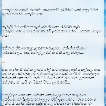
කොල්ලො ආසම එහෙම කෙල්ලන්ට.දඩබ්බරයෙක් උනු මමත්
ආසම එහෙම කෙල්ලෙක්ට...
හැබැයි ඔය අහිංසක ඇස් යට තියෙන රැවටීම හැම
කොල්ලෙක්ටම වගෙ මටත් හරි ලස්සනට තේරුම් ගන්න බැරුව
ගියා....
ඉතින් ඒ නිසාම අවුරුදු තුනක ආදරෙට ඒකි තිත තිබ්බෙ
ඉස්කෝලෙට ආපු කොල්ලා එක්ක ඒකි යාලු වෙලා....
,,,
ඝන ඇහිබැමි එක්ක ලාවට නිල් පාට ගැහුනු ඇස් කෙල්ලො ආස
කරන ඇගක් තිබුනු මං ඉස්කෝලේ ගොඩක් ෆේමස්...කෙල්ලො
පස්සෙන් එන තරම් නම් මට මගෙ එච්චර ලොකු ලස්සනක්
පේන්නැ.හැබැයි මං ටිකක් විතර ලස්සනයි...
කෙල්ලො හොයන ලස්සන කෙල්ලො හොයන ආදරෙ
උපරිමයෙන් දීලත් ඒ කොල්ලව ඒකි දාලා යනවා නම් එහෙම
උන්ට කියන්න ඕනෙ සුද්ද සිංහල වචනෙ මං හිතන්නෙ මං