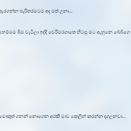
 ඇරගන්න බැරිතරමටම අද මත් උනා...
ෙම්මම බිම වැටිලා ඉද්දි වෙරිමරගාතෙ හිටපු මට ඇහුනෙ බේබිගෙ 
්ව මොකුත් ගනන් නොගෙන අරකි මාව කෙලින් කරන්න දගලනවා...