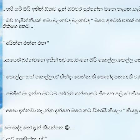
.. හරි හරි ඕයි ඉතින්.ඕකට දැන් ඔච්චර පුප්පන්න ඔනෙ නැනෙ.හැප
" ඔව් හැපින්නියක් තමා බලනවද බලනවද " මගෙ අතටත් එකක් ගහලා
ඒකිගෙ අතට...
" අයින්න එන්න එපා "
..ආයෙත් බුරනවනෙ ඉතින් තවුසෙ.මංනෙ ඕයි කොල්ලා.කෙල්ල 
" කොල්ලා.හහ් කොල්ලා.ඒ හින්දා වෙන්නැති කොන්ද පනනැති වැ
.. බේබිහ් මං ඉන්න මට්ටම තේරුම් ගන්න.කට තියෙන පලියට කි
" අපො දන්නවා තලන්න දන්නෙ මගෙ කට විතරයි කියලා " කියපු බ
.මොකද්ද තෝ දැන් කියන්නෙ 😡...
" ආව් අතාරින්න..හ් "