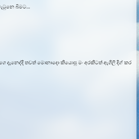
ටුනෙ බිමට...
දැනෙද්දි තවත් මොනාදො කියොපු මං අරකිටත් ඇගිලි දිග් කර