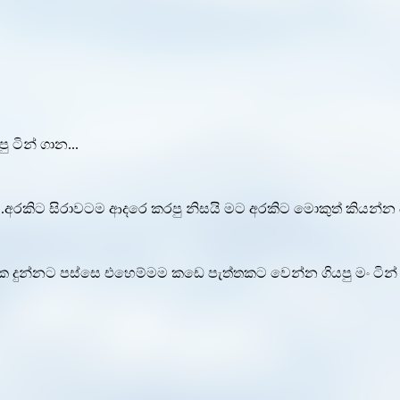
 ටින් ගාන...
.අරකිට සිරාවටම ආදරෙ කරපු නිසයි මට අරකිට මොකුත් කියන්න බැ
ක දුන්නට පස්සෙ එහෙම්මම කඩෙ පැත්තකට වෙන්න ගියපු මං ටින් 