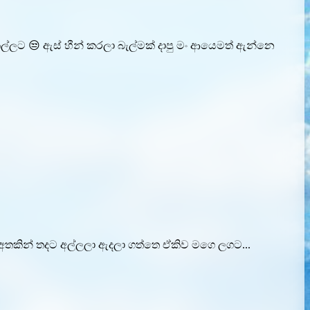
ෙල්ලට 😒 ඇස් හීන් කරලා බැල්මක් දාපු මං ආයෙමත් ඇන්නෙ
 අතකින් තදට අල්ලලා ඇදලා ගත්තෙ ඒකිව මගෙ ලගට...