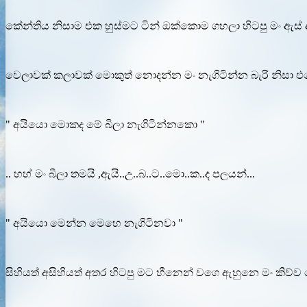
කේන්තිය නිසාම එක හුස්මට ටින් ඔක්කොම ගහලා හිටපු මං ඇස්
වෙලාවක් කලාවක් මොකුත් නොදන්න මං නැගිටින්න බැරි නිසා එහ
" අයියො මොකද මේ බිලා නැගිටින්නකො "
.. හහ් මං බීලා තමයි ,ඇයි..උ..බ..ට..මො..ක..ද පලයන්...
" අයියො මෙන්න මෙහෙ නැගිටිනවා "
සිහියත් අසිහියත් අතර හිටපු මට හීනෙන් වගෙ ඇහුනෙ මං කිව