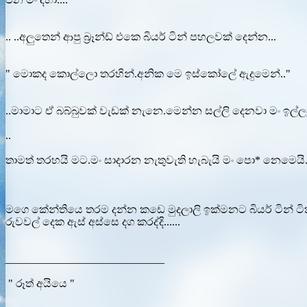
.. ..අලුතෙන් ආපු බ්‍රෑන්ඩ් එකෙ බියර් ටින් පහලවක් දෙන්න...
" මොකද කොල්ලො තරහින්.අනික මෙ ඉස්කෝලේ ඇදුමෙන්.."
..මාමාට ඒ බබ්බුවක් වැඩක් නැනෙ.මෙන්න සල්ලි දෙනවා මං ඉල්ලපු
..
තාමත් තරහයි මට.මං සාදාරන නැතුවැති හැබැයි මං පො* නෙමෙයි.
මගෙ කේන්තියෙ තරම දන්න කඩෙ මුදලාලි ඉක්මනට බියර් ටින් ටි
රුවවල් දෙක ඇස් අස්සෙ දග කරද්දි......
_____________________________
" රූත් අයියෙ "