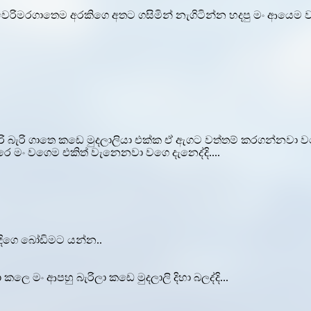
ෙරිමරගාතෙම අරකිගෙ අතට ගසිමින් නැගිටින්න හදපු මං ආයෙම වැ
බැරි ගාතෙ කඩෙ මුදලාලියා එක්ක ඒ ඇගට වත්තම් කරගන්නවා වගෙ 
රෙ මං වගෙම එකිත් වැනෙනවා වගෙ දැනෙද්දි....
රදිගෙ බෝඩිමට යන්න..
 මං ආපහු බැරිලා කඩෙ මුදලාලි දිහා බලද්දි...