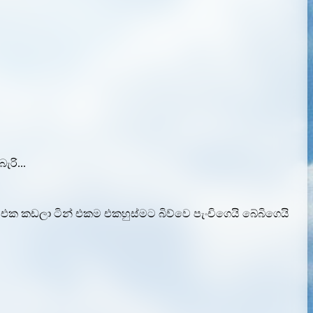
රි...
එක කඩලා ටින් එකම එකහුස්මට බිව්වෙ පැංචිගෙයි බේබිගෙයි