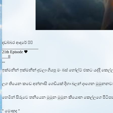
දඩබ්බර ආදරේ ❤️‍🔥
__________________
21th Episode 🖤
___|||
,,,
ඉක්මනින් ඉක්මනින් දුවලා ගියපු මං බස් හෝල්ට් එකට යද්දි කෙල්ල
ලග තියෙන කඩෙ අන්නාසි ගෙඩියක් දිහා බලන් දාගෙන මුමුනනවා..
හෙමින් සිරුවෙ තනියෙන මුමුන මුමුන කියොන කෙල්ලගෙ පිටිපස්ස
" මොකද "