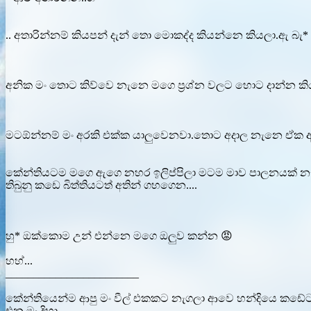
.. අතාරින්නම් කියපන් දැන් තො මොකද්ද කියන්නෙ කියලා.ඇ 
අනික මං තොට කිව්වෙ නැනෙ මගෙ ප්‍රශ්න වලට හොට දාන්න කි
මටඕන්නම් මං අරකි එක්ක යාලුවෙනවා.තොට අදාල නැනෙ ඒක අන
කේන්තියටම මගෙ ඇගෙ නහර ඉලිප්පිලා මටම මාව පාලනයක් නෑ කි
තිබුනු කඩෙ බිත්තියටත් අතින් ගහගෙන....
හු* ඔක්කොම උන් එන්නෙ මගෙ ඔලුව කන්න 😡
හහ්...
________________________
කේන්තියෙන්ම ආපු මං වීල් එකකට නැගලා ආවෙ හන්දියෙ කඩේට..
එන මං දිහා....