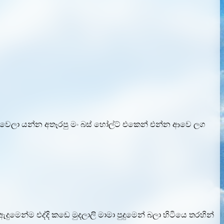
ි වෙලා යන්න අතෑරපු මං බස් හෝල්ට් එකෙන් එන්න ආවෙ ලග
්ම එද්දි කඩෙ මුදලාලි මාමා පුදුමෙන් බලා හිටියෙ තරහින්