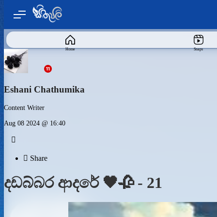
Home
Snaps
Eshani Chathumika
Content Writer
Aug 08 2024 @ 16:40


Share
දඩබ්බර ආදරේ 🖤🥀 - 21