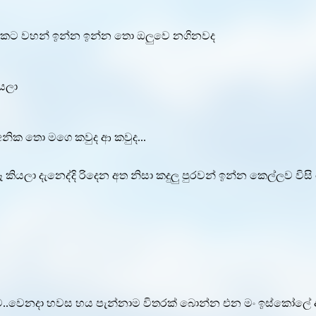
බැ* කට වහන් ඉන්න ඉන්න තො ඔලුවෙ නගිනවද
යලා
ික තො මගෙ කවුද ආ කවුද...
යලා දැනෙද්දි රිදෙන අත නිසා කදුලු පුරවන් ඉන්න කෙල්ලව විස
වෙනදා හවස හය පැන්නාම විතරක් බොන්න එන මං ඉස්කෝලේ ඇදුමෙන