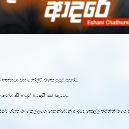
 ඉන්නවා බස් හෝල්ට් එකෙ පුපුර පුපුර...
අන්නාසි කටුත් පරාදයි ඔය සැරට...
ට ගියපු මං කෙල්ලගෙ කොන්ඩෙන් ඇද්දෙ කෙල්ල තරහින් මගෙ දිහා 