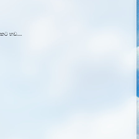
කට හඩ....