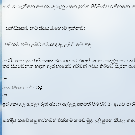
හහ්.මං ගෑනිනෙ මොකටද ගැනු වගෙ ඉන්න පිරිමින්ව රකින්නෙ..ව
" පන්ඩිතකම නම් තියෙ.ඔහොම ඉන්නවා "
..පඩිකම තමා උබට මොකද ඇ උබට මොකද...
වෙරිගාතෙ ඉදන් කියොන මගෙ කටට එකක් ගහපු කෙල්ල මාව බැරි 
කර පියවෙන්න හදන ඇස් භාගෙට අරිමින් අඩිය තිබ්බෙ සැරින් සැ
,,,,,
යෙශ්මිගෙ හඩින් 🍃
,,,,
ඉස්කෝලේ ඇරිලා රූත් අයියා අල්ලපු අතටත් පිබ පිබ මං ආවෙ පා
හන්දිය කඩෙ පහුකරනවත් එක්කම කඩෙ මුදලාලි පුතෙ කියල කතා කලෙ