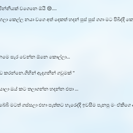
ින්නියක් වගෙනෙ ඕයි 😒....
 කෙල්ල නයා වගෙ අත් දෙකත් හදන් පුස් පුස් ගගා මට පිබිද්දි ක
නෙමෙ සැර වෙන්න ඕනෙ කොල්ලා...
ඩ කරන්නෙ.ගිහින් ඇදගනින් ගවුමක් "
යොලා ඔය් කට තලාගන්න හදන්න එපා ...
ේබි මටත් ගස්සලා එහා පැත්තට හැරෙද්දි ඉවසීම පැනපු මං ඒකිගෙ