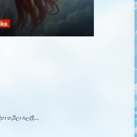
හැරිලා බලද්දි....