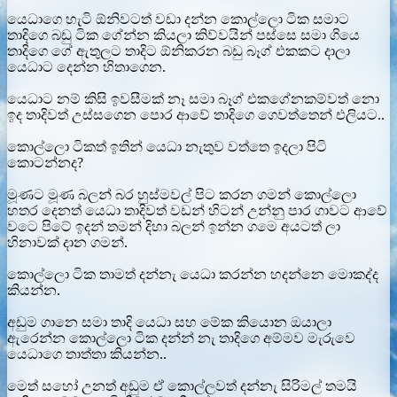
යෙධාගෙ හැටි ඕනිවටත් වඩා දන්න කොල්ලො ටික සමාට
තාදිගෙ බඩු ටික ගේන්න කියලා කිව්වයින් පස්සෙ සමා ගියෙ
තාදිගෙ ගේ ඇතුලට තාදිට ඕනිකරන බඩු බෑග් එකකට දාලා
යෙධාට දෙන්න හිතාගෙන.
යෙධාට නම් කිසි ඉවසීමක් නෑ සමා බෑග් එකගේනකම්වත් නො
ඉද තාදිවත් උස්සගෙන පොර ආවේ තාදිගෙ ගෙවත්තෙන් එලියට..
කොල්ලො ටිකත් ඉතින් යෙධා නැතුව වත්තෙ ඉදලා පිටි
කොටන්නද?
මූණට මූණ බලන් බර හුස්මවල් පිට කරන ගමන් කොල්ලො
හතර දෙනත් යෙධා තාදිවත් වඩන් හිටන් උන්නු පාර ගාවට ආවේ
වටෙ පිටේ ඉදන් තමන් දිහා බලන් ඉන්න ගමෙ අයටත් ලා
හිනාවක් දාන ගමන්.
කොල්ලො ටික තාමත් දන්නැ යෙධා කරන්න හදන්නෙ මොකද්ද
කියන්න.
අඩුම ගානෙ සමා තාදි යෙධා සහ මේක කියොන ඔයාලා
ඇරෙන්න කොල්ලො ටික දන්න් නැ තාදිගෙ අම්මව මැරුවෙ
යෙධාගෙ තාත්තා කියන්න..
මෙත් සහෝ උනත් අඩුම ඒ කොල්ලවත් දන්නැ සිරිමල් තමයි