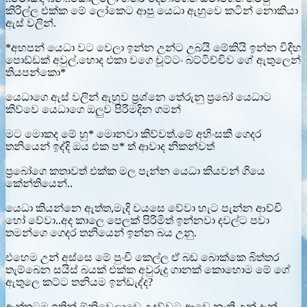
කිරිල්ල එක්ක මේ ලෝකෙට ආපු යෙධා ඇහුවෙ කටින් නොකියා
ඇස් වලින්.
*අහපන් යෙධා වට වෙලා ඉන්න උන්ට උබයි මේකියි ඉන්න විදිහ
පොඩ්ඩක් අවුල්.හොද එකා වගෙ චූට්ටං බට්ටිච්චිව ගේ ඇතුලෙන්
තියපන්කො*
යෙධාගෙ ඇස් වලින් ඇහුව ප්‍රශ්නෙ තේරුනු ප්‍රබෝ යෙධාට
කිව්වෙ යෙධාගෙ ඔලුව පිරිමදින ගමන්
මට මොකද මේ හු* මොනවා කිව්වත්.මේ අහිංසකී ගෙදර
තනියෙන් ඉද්දි ඔය එක ප* ත් ආවාද නිකන්වත්
ප්‍රබෝගෙ කතාවත් එක්ක මල පැන්න යෙධා කියවන් ගියෙ
කේන්තියෙන්..
යෙධා කියන්නෙ ඇත්ත,මැදි වයසෙ වේවා හැට පැන්න ආච්චි
හෝ වේවා..අද කාලෙ පෙලක් පිරිමිත් ඉන්නවා දවල්ට පවා
තමන්ගෙ ගෙදර තනියෙන් ඉන්න බය උනු.
එහෙම උන් අස්සෙ මේ පුංචි කෙල්ල ඒ බඩ බොක්කෙ බිත්තර
තැම්බෙන සයිස් බයක් එක්ක අවුරුදු ගානක් කොහොම මේ ගේ
ඇතුලෙ කට්ට තනියම ඉන්ඩැද්ද?
ඇත්තටම ඉතින් ඕනිවෙලාවෙ උදව්වට ආවෙ නැති උන් දැන්