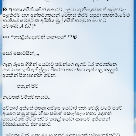
🚫 *(කතෘ අයිතියකින් තොරව උපුටා ගැනීම,වෙනත් සමූහවල
පළකිරීම සහ අන්තර්ගතයන් වෙනස් කිරීම සපුරා තහනම්.මෙම
කෘතියේ සම්පූර්ණ අයිතිය මුල් අයිතිකරුවන මා හට
පමණයි.𝓐.𝓔.𝓒 )*
•••• *හතළිස්දෙවෙනි කතාංගය* 🤍🍃
පෙර කොටසින්,,,,
ගෑනු රූපෙ ගිහින් යෙධාව තමන්ගෙ ඇගට බර කරගත්තෙ
යෙධාගෙ ඉකිගැහිල්ලට පිරෙන තමන්ගෙ ඇස් වල කදුලුත්
අතකින් පිහදාගන්න ගමන්..
______එතැන් සිට_________________
නැවතත් වර්තමානයට..
පව්කාර අතීතේ මතක අස්සෙ යෙධාර තනි වෙද්දි වටේ පිටේ
අයගෙ කසු කුසුව නිසා සමාත් කොල්ලො හතර දෙනත්
යෙධාරගෙ පිටට තට්ටු කළේ යෙධා ආයෙම අතීතෙන්
වර්තමානෙට එනකොට
..මොකද බන්..කොල්ලො හතර දෙනාගෙත් සමාගෙත් තට්ටු