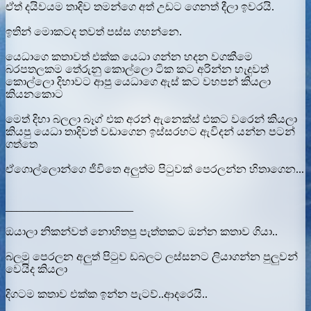
ඒත් දයිවයම තාදිව තමන්ගෙ අත් උඩට ගෙනත් දීලා ඉවරයි.
ඉතින් මොකටද තවත් පස්ස ගහන්නෙ.
යෙධාගෙ කතාවත් එක්ක යෙධා ගන්න හදන වගකීමෙ
බරපතලකම තේරුනු කොල්ලො ටික කට අරින්න හැදුවත්
කොල්ලො දිහාවට ආපු යෙධාගෙ ඇස් කට වහපන් කියලා
කියනකොට
මෙත් දිහා බලලා බෑග් එක අරන් ඇනෙක්ස් එකට වරෙන් කියලා
කියපු යෙධා තාදිවත් වඩාගෙන ඉස්සරහට ඇවිදන් යන්න පටන්
ගත්තෙ
ඒගොල්ලොන්ගෙ ජීවිතෙ අලුත්ම පිටුවක් පෙරලන්න හිතාගෙන...
_______________________
ඔයාලා නිකන්වත් නොහිතපු පැත්තකට ඔන්න කතාව ගියා..
බලමු පෙරලන අලුත් පිටුව ඩබලට ලස්සනට ලියාගන්න පුලුවන්
වෙයිද කියලා
දිගටම කතාව එක්ක ඉන්න පැටව්..ආදරෙයි..