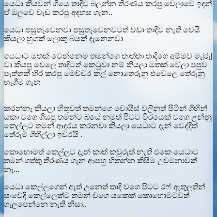
යෙධා කියවන් ගියෙ තාදිව බලන්න තීරණය කරපු වෙලාවෙ ඉදන්
ඒ ඔලුවෙ වැඩ කරපු අදහස ගැන..
යෙධා පසුතැවෙනවා පසුතැවෙනවටත් වඩා තාදිව නැති වෙයි
කියලා හුගක් ලොකු බයක් දැනෙනවා
යෙධාට මතක් වෙන්නෙම තමන්ගෙ තාත්තා තාදිගෙ අම්මව මැ|රු|
වා කියපු වෙලෙ තාදිටත් කෙටුවා නම් කියලා මතක් වෙලා පපුව
පැත්තක් හිර කරපු මෙච්චර කල් නොතෙරුනු එවෙලෙ තේරුනු
හැගීම ගැන
කරන්නෑ කියලා හිතුවත් තමන්ගෙ චොයිස් වලිනුත් පිටින් ගිහින්
යකා වගෙ ගියපු තමන්ට බයේ නමුත් පිටට වීරයෙක් වගෙ උන්නු
කෙල්ලට තමන් ආදරය කරනවා කියලා යෙධාට දැන් වෙද්දිත්
තේරුම් ගිහිල්ලා ඉවරයි .
කොහොමත් කෙල්ලට දැන් කාත් කවුරුත් නැති එකෙ යෙධාට
තමන් ගත්තු තීරණය ගැන ආපහු හිතන්න කිසිම උවමනාවක්
නෑ...
යෙධා කෙල්ලගෙන් ඈත් උනෙත් තාදි වගෙ පිටට රෆ් ඇතුලතින්
සංවේදි කෙල්ලෙක්ට තමන් වගෙ යකෙක් කොහොමටවත්
ගැලපෙන්නෙ නැති නිසා..