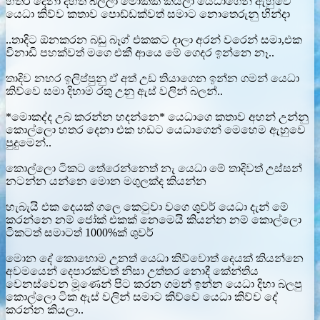
හතර දෙනා දිහත් බලලා මොකක් කියලා යෙධාගෙන් ඇහුවෙ
යෙධා කිව්ව කතාව පොඩ්ඩක්වත් සමාට නොතෙරුනු හින්දා
..තාදිට ඕනකරන බඩු බෑග් එකකට දාලා අරන් වරෙන් සමා,එක
විනාඩි පහක්වත් මගෙ එකී ආයෙ මේ ගෙදර ඉන්නෙ නෑ..
තාදිව නහර ඉලිප්පුනු ඒ අත් උඩ තියාගෙන ඉන්න ගමන් යෙධා
කිව්වෙ සමා දිහාම රතු උනු ඇස් වලින් බලන්..
*මොකද්ද උබ කරන්න හදන්නෙ* යෙධාගෙ කතාව අහන් උන්නු
කොල්ලො හතර දෙනා එක හඩට යෙධාගෙන් මෙහෙම ඇහුවෙ
පුදුමෙන්..
කොල්ලො ටිකට තේරෙන්නෙත් නැ යෙධා මේ තාදිවත් උස්සන්
නටන්න යන්නෙ මොන මගුලක්ද කියන්න
හැබැයි එක දෙයක් ගලෙ කෙටුවා වගෙ ශුවර් යෙධා දැන් මේ
කරන්නෙ නම් ජෝක් එකක් නෙමෙයි කියන්න නම් කොල්ලො
ටිකටත් සමාටත් 1000%ක් ශුවර්
මොන දේ කොහොම උනත් යෙධා කිව්වොත් දෙයක් කියන්නෙ
අවමයෙන් දෙපාරක්වත් නිසා උත්තර නොදී කේන්තිය
වෙනස්වෙන මූණෙන් පිට කරන ගමන් ඉන්න යෙධා දිහා බලපු
කොල්ලො ටික ඇස් වලින් සමාට කිව්වෙ යෙධා කිව්ව දේ
කරන්න කියලා..