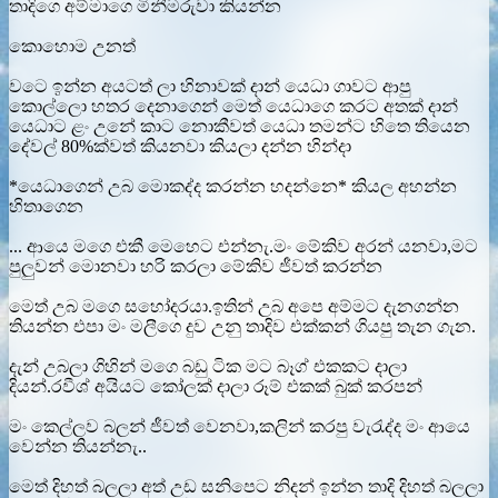
තාදිගෙ අම්මාගෙ මිනීමරුවා කියන්න
කොහොම උනත්
වටෙ ඉන්න අයටත් ලා හිනාවක් දාන් යෙධා ගාවට ආපු
කොල්ලො හතර දෙනාගෙන් මෙත් යෙධාගෙ කරට අතක් දාන්
යෙධාට ළං උනේ කාට නොකීවත් යෙධා තමන්ට හිතෙ තියෙන
දේවල් 80%ක්වත් කියනවා කියලා දන්න හින්දා
*යෙධාගෙන් උබ මොකද්ද කරන්න හදන්නෙ* කියල අහන්න
හිතාගෙන
... ආයෙ මගෙ එකී මෙහෙට එන්නැ.මං මේකිව අරන් යනවා,මට
පුලුවන් මොනවා හරි කරලා මේකිව ජීවත් කරන්න
මෙත් උබ මගෙ සහෝදරයා.ඉතින් උබ අපෙ අම්මට දැනගන්න
තියන්න එපා මං මලීගෙ දුව උනු තාදිව එක්කන් ගියපු තැන ගැන.
දැන් උබලා ගිහින් මගෙ බඩු ටික මට බෑග් එකකට දාලා
දියන්.රවීශ් අයියට කෝලක් දාලා රූම් එකක් බුක් කරපන්
මං කෙල්ලව බලන් ජීවත් වෙනවා,කලින් කරපු වැරැද්ද මං ආයෙ
වෙන්න තියන්නැ..
මෙත් දිහත් බලලා අත් උඩ සනිපෙට නිදන් ඉන්න තාදි දිහත් බලලා