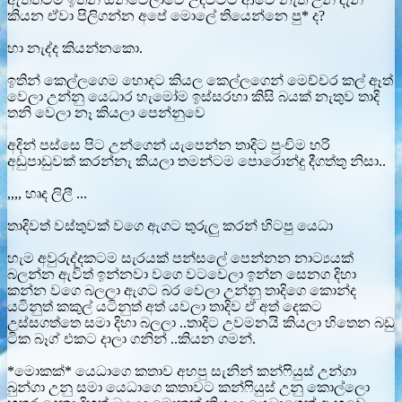
කියන ඒවා පිලිගන්න අපේ මොලේ තියෙන්නෙ පු* ද?
හා නැද්ද කියන්නකො.
ඉතින් කෙල්ලගෙම හොදට කියල කෙල්ලගෙන් මෙච්චර කල් ඈත්
වෙලා උන්නු යෙධාර හැමෝම ඉස්සරහා කිසි බයක් නැතුව තාදි
තනි වෙලා නෑ කියලා පෙන්නුවෙ
අදින් පස්සෙ පිට උන්ගෙන් යැපෙන්න තාදිට පුංචිම හරි
අඩුපාඩුවක් කරන්නැ කියලා තමන්ටම පොරොන්දු දීගත්තු නිසා..
,,,, හෘද ලිලී ...
තාදිවත් වස්තුවක් වගෙ ඇගට තුරුලු කරන් හිටපු යෙධා
හැම අවුරුද්දකටම සැරයක් පන්සලේ පෙන්නන නාට්‍යයක්
බලන්න ඇවිත් ඉන්නවා වගෙ වටවෙලා ඉන්න සෙනග දිහා
කන්න වගෙ බලලා ඇගට බර වෙලා උන්නු තාදිගෙ කොන්ද
යටිනුත් කකුල් යටිනුත් අත් යවලා තාදිව ඒ අත් දෙකට
උස්සගත්තෙ සමා දිහා බලලා ..තාදිට උවමනයි කියලා හිතෙන බඩු
ටික බෑග් එකට දාලා ගනින් ..කියන ගමන්.
*මොකක්* යෙධාගෙ කතාව අහපු සැනින් කන්ෆියුස් උන්ගා
බුන්ගා උනු සමා යෙධාගෙ කතාවට කන්ෆියුස් උනු කොල්ලො