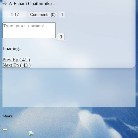
මං A.Eshani Chathumika ...

17
Comments (
0
)


Loading...
Prev Ep ( 41 )
Next Ep ( 43 )
Share