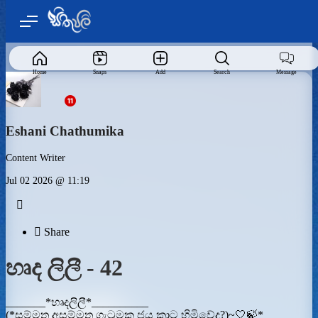
Home
Snaps
Add
Search
Message
Eshani Chathumika
Content Writer
Jul 02 2026 @ 11:19


Share
හෘද ලිලී - 42
_______*හෘදලිලී*__________
(*සම්මත අසම්මත ගැටුමක ජය කාට හිමිවේද?)~🤍🍃*