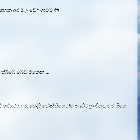
 කෑගහන අර මල වේ* ගාවට 😒
ිබ්බෙ බෙඩ් එකෙන්....
 ඉස්සරහා මැවෙද්දි කේන්තියෙන්ම නැගිටලා ගියපු මම ගියෙ