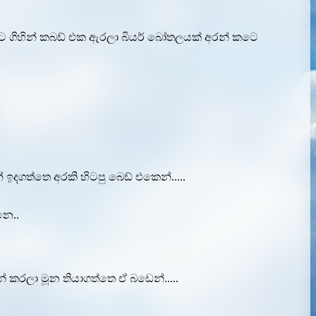
්සියට ගිහින් කබඩ් එක ඇරලා බියර් බෝතලයක් අරන් කටෙ
 ඉදගත්තෙ අරකි හිටපු බෙඩ් එකෙන්.....
නෙ..
කරලා මූන තියාගත්තෙ ඒ බඩෙන්.....