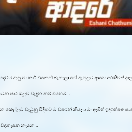
දෙට්ට ආපු මං කාර් එකෙන් බැහැලා ගේ ඇතුලට ආවෙ අරකිවත් දාලා 
ෙන පාර ඔලුව වැදුන නම් එහෙම...
ල්ලට වැටුනු විදිහට ම වරෙන් කියලා මං ඇවිත් ඉදගත්තෙ සාලෙ
ෙනවදනැනෙ නැනෙ...