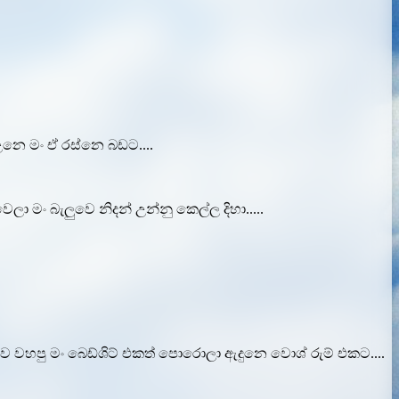
උනෙ මං ඒ රස්නෙ බඩට....
ා මං බැලුවෙ නිදන් උන්නු කෙල්ල දිහා.....
වහපු මං බෙඩ්ශිට් එකත් පොරොලා ඇදුනෙ වොශ් රුම් එකට....