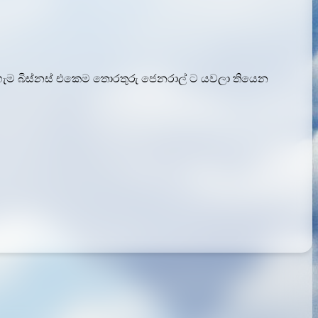
 හැම බිස්නස් එකෙම තොරතුරු ජෙනරාල් ට යවලා තියෙන