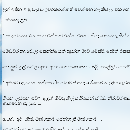
දැන් ඉතින් ආපු වැඩෙ ඉවරකරන්නත් වෙන්නෙ නැ කියලා එක අතකි
..මොකද උබ...
" මං දන්නො ඔයා මාව එක්කන් එන්න එනො කියලා.අනෙ ඉතින්
මෙච්චර තද වෙලා කේන්තියෙන් පුපුරන මාව මෙකිට ජෝක් එකක්
තොලුත් උල් කරලා අනා අනා ගගා කෑගහන්න ගද්දි කෙල්ලව කොච්චර
" අම්මො දැනෙන සනීපෙ.හිතන්නවත් වෙලා තිබ්බෙ නැ දඩං ගැවන
කියන ලස්සන වේ*..ඇදන් හිටපු නිල් සාරියෙන් ඒ බඩ නිරාවරණය
කාමරෙන් එලියට....
ආ..හ්...අර්...ශික්..ඔක්කොම පේන්නැති ඔක්කොම ...
අර් ඒ මදිවට අර පො* එකිව අල්ලලා ගන්නත් ඇති....