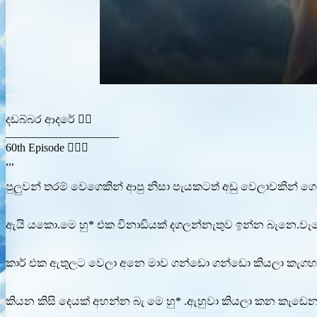
දඩබ්බර ආදරේ ❤️‍🔥
____________________
60th Episode ❤️‍🔥🥀
,,,
පුලුවන් තරම් වෙගෙකින් ආපු නිසා පැයකටත් අඩු වෙලාවකින් ගෙ
ඇයි යකො.මෙ හු* එක විනාඩියක් දගලන්නැතුව ඉන්න බැනෙ.වැට
කාර් එක ඇතුලට වෙලා අනෙ මාව ගන්ඩො ගන්ඩො කියලා කැගහන කෙ
කියන කිසි දෙයක් අහන්න බැ මෙ හු* .ඇහුවා කියලා කන කැඩ