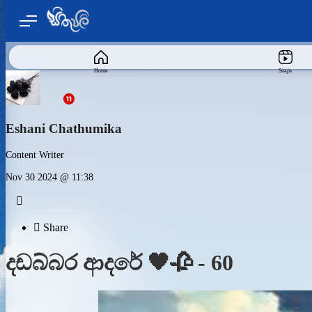
Home
Snaps
Eshani Chathumika
Content Writer
Nov 30 2024 @ 11:38


Share
දඩබ්බර ආදරේ 🖤🥀 - 60