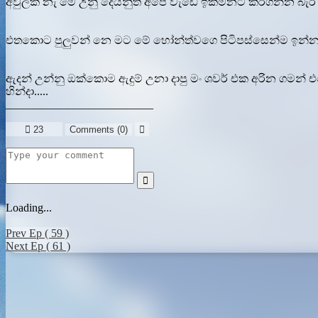
අවුලක් නැ මේ උනු දෙයිනුත් අපෙ වැඩෙ ඉක්මනට කරගන්න බැරි 
එතකොට පුලුවන් නෙ මට මේ හෝන්ත්වගෙ පිටිපස්සෙන්ම ඉන්න..
ඇදන් උන්නු ඔක්කොම ඇදුම් උනා දාපු මං ශවර් එක අරින ගමන්
හින්දා.....
__________________________

23
Comments (
0
)


Loading...
Prev Ep ( 59 )
Next Ep ( 61 )