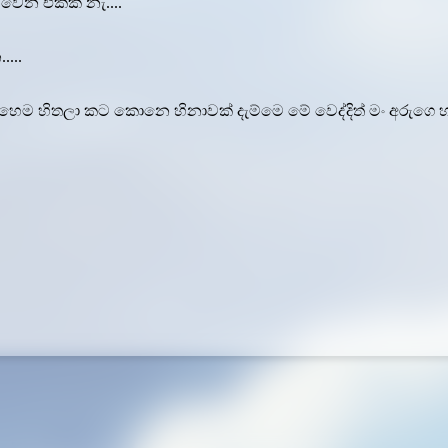
වෙන එකක් නැ....
...
 එහෙම හිතලා කට කොනෙ හිනාවක් දැම්මෙ මේ වෙද්දිත් මං අරුගෙ