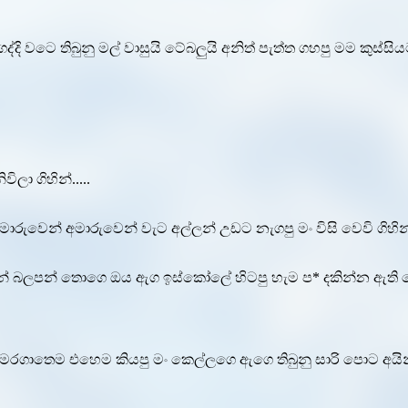
ද්දි වටෙ තිබුනු මල් වාසුයි ටේබලුයි අනිත් පැත්ත ගහපු මම කුස
ලා ගිහින්.....
ාරුවෙන් අමාරුවෙන් වැට අල්ලන් උඩට නැගපු මං විසි වෙවි ගිහින්
පන් බලපන් තොගෙ ඔය ඇග ඉස්කෝලේ හිටපු හැම ප* දකින්න ඇති 
රගාතෙම එහෙම කියපු මං කෙල්ලගෙ ඇගෙ තිබුනු සාරි පොට අයින් 