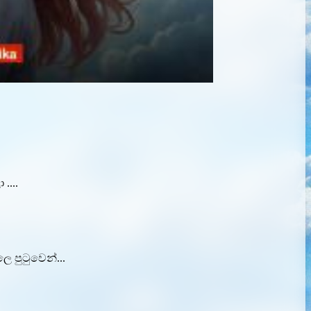
....
 පුටුවෙන්...