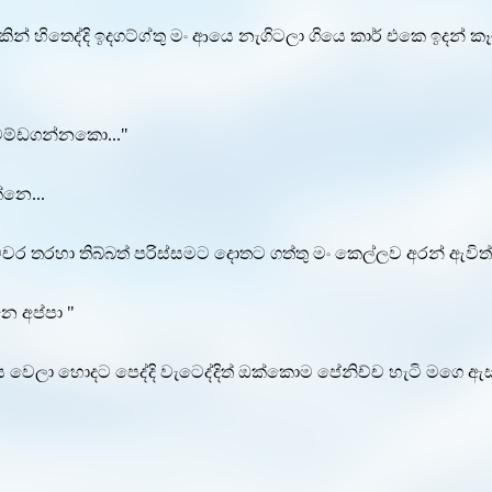
න් හිතෙද්දි ඉදගට්ග්තු මං ආයෙ නැගිටලා ගියෙ කාර් එකෙ ඉදන්
 වම්ඩගන්නකො..."
නෙ...
 තරහා තිබ්බත් පරිස්සමට දොතට ගත්තු මං කෙල්ලව අරන් ඇවිත් ත
ෙ අප්පා "
 වෙලා හොදට පෙද්දි වැටෙද්දිත් ඔක්කොම පේනිච්ච හැටි මගෙ ඇස්