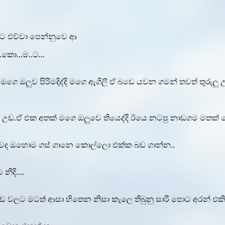
්ට එව්වා පෙන්නුවෙ ආ
කො...ම..ට...
ගෙ ඔලුව පිරිමදිද්දි මගෙ ඇගිලි ඒ බඩෙ යවන ගමන් තවත් තුරුලු 
 බඩ උඩ.ඒ එක අතක් මගෙ ඔලුවෙ තියෙද්දි ඊයෙ නටපු නාඩගම මතක් වෙල
නවද ඔහොම ගස් ගානෙ කොල්ලො එක්ක බඩ ගාන්න..
ිදි....
ලට මටත් ආසා හිතෙන නිසා කැලෙ තිබුනු සාරි පොට අරන් එකිව 