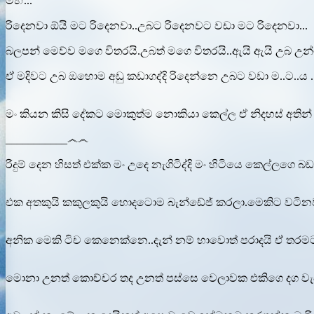
ම්හ්...
රිදෙනවා ඕයි මට රිදෙනවා..උබට රිදෙනවට වඩා මට රිදෙනවා...
බලපන් මෙව්ව මගෙ විතරයි.උබත් මගෙ විතරයි..ඇයි ඇයි උබ උන
ඒ මදිවට උබ ඔහොම අඩු කඩාගද්දි රිදෙන්නෙ උබට වඩා ම..ට..ය ..
මං කියන කිසි දේකට මොකුත්ම නොකියා කෙල්ල ඒ නිදහස් අතින් ම
___________෴෴
රිදුම් දෙන හිසත් එක්ක මං උදෙ නැගිටිද්දි මං හිටියෙ කෙල්ලගෙ
එක අතකුයි කකුලකුයි හොදටොම බැන්ඩේජ් කරලා.මෙකිට වටි
අනික මෙකි ටිච කෙනෙක්නෙ..දැන් නම් හාවොත් පරාදයි ඒ තරමට න
මොනා උනත් කොච්චර තද උනත් පස්සෙ වෙලාවක එකිගෙ දග වැඩ ව