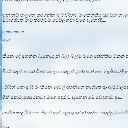
දැන් නම් පාලනෙ කරගන්න බැරි විදිහට ම කේන්තිය බුර බුරා නැගෙ
ඔබාගත්තෙ මාව තරහටම වෙව්ලනවා වගෙ දැනෙද්දි....
,,,,,,,,,,,,,,,,,,,
ම්හ්.
කියන දේ අහන්න බැනෙ..දැන් බිලා බිලාම මගෙ කේන්තිය ටිකක් නිවි
බියර් කෑන් හයක් විතර ගහලා කෙලින් ඉන්නවත් පන නැතිවෙද්දි අම
..ඕයිහ්.තො ඇයි මං කියන දෙවල් අහන්නෙ නැත්තෙ ආ ඇයි.බල
ශික්.තොට තෙරෙනවද මගෙ පපුවට දැනෙන මේ වේදනාව ආ....
අතයි කකුලයි ඔහෙ තියන් ඇස් ලොකු කරන් ඉන්න කෙල්ලට වෙරිම