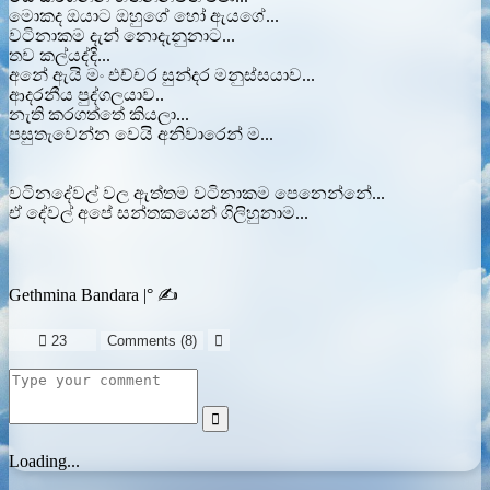
මොකද ඔයාට ඔහුගේ හෝ ඇයගේ...
වටිනාකම දැන් නොදැනුනාට...
තව කල්යද්දි...
අනේ ඇයි මං එච්චර සුන්දර මනුස්සයාව...
ආදරනීය පුද්ගලයාව..
නැති කරගත්තේ කියලා...
පසුතැවෙන්න වෙයි අනිවාරෙන් ම...
වටිනදේවල් වල ඇත්තම වටිනාකම පෙනෙන්නේ...
ඒ දේවල් අපේ සන්තකයෙන් ගිලිහුනාම...
Gethmina Bandara |° ✍️

23
Comments (
8
)


Loading...