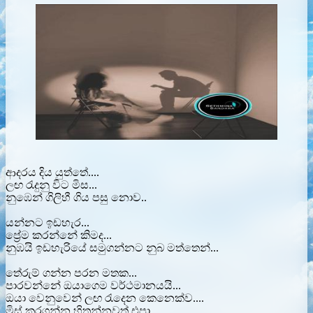
ආදරය දිය යුත්තේ....
ලඟ රැදුනු විට මිස...
නුඹෙන් ගිලිහී ගිය පසු නොව..
යන්නට ඉඩහැර...
ප්‍රේම කරන්නේ කිමද...
නුඹයි ඉඩහැරියේ සමුගන්නට නුබ මත්තෙන්...
තේරුම් ගන්න පරන මතක...
පාරවන්නේ ඔයාගෙම වර්ථමානයයි...
ඔයා වෙනුවෙන් ලඟ රැදෙන කෙනෙක්ව....
මිස් කරගන්න හිතන්නවත් එපා...