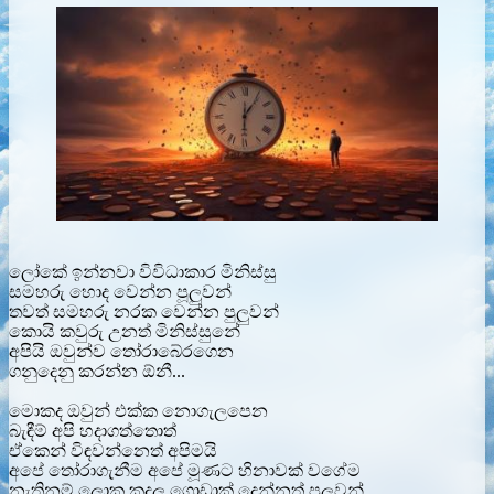
ලෝකේ ඉන්නවා විවිධාකාර මිනිස්සු
සමහරු හොද වෙන්න පූලුවන්
තවත් සමහරු නරක වෙන්න පුලුවන්
කොයි කවුරු උනත් මිනිස්සුනේ
අපියි ඔවුන්ව තෝරාබේරගෙන
ගනුදෙනු කරන්න ඕනී...
මොකද ඔවුන් එක්ක නොගැලපෙන
බැඳීම් අපි හදාගත්තොත්
ඒකෙන් විඳවන්නෙත් අපිමයි
අපේ තෝරාගැනීම අපේ මූණට හිනාවක් වගේම
නැතිනම් ලොකු කදුලු ගොඩාක් දෙන්නත් පුලුවන්