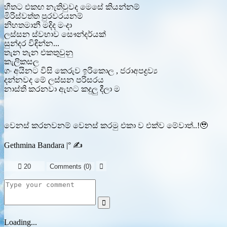
හීතට එකඟ නැතිවුවද මෙසේ කියන්නම්
මිරිස්වත්ත පුරවරයනම්
නිහතමානී මදිද මංදා
ලස්සන ස්වභාව සෞන්දර්යක්
සුන්දර විඳින්න...
තැන තැන එකතුවුනු
කැලිකසල
ගං අයිනට විසි කෙරුව ඉරිකොල , ජරාඅපද්‍රව්‍ය
දන්නවද මේ ලස්සන පරිසරය
නාස්ති කරනවා ඇහට කදුලු දීලා ම
වෙනස් කරනවනම් වෙනස් කරමු එකා ව එක්ව මේවාත්..!🥹
Gethmina Bandara |° ✍️

20
Comments (
0
)


Loading...