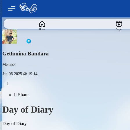
Home
Snaps
Gethmina Bandara
Member
Jan 06 2025 @ 19:14


Share
Day of Diary
Day of Diary