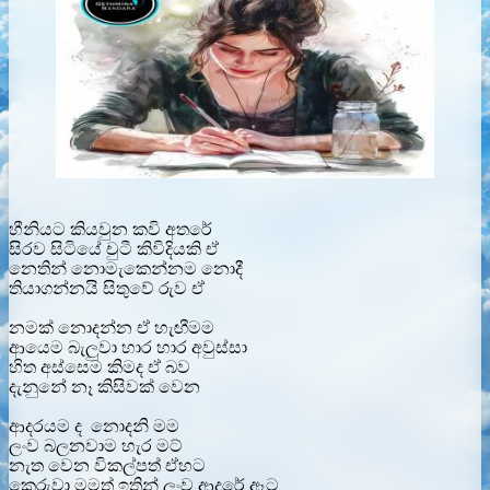
හීනියට කියවුන කවි අතරේ
සිරව සිටියේ චුටී කිවිදියකි ඒ
නෙතින් නොමැකෙන්නම නොදී
තියාගන්නයි සිතුවේ රුව ඒ
නමක් නොදන්න ඒ හැඟීමම
ආයෙම බැලුවා හාර හාර අවුස්සා
හිත අස්සෙම කිමද ඒ බව
දැනුනේ නෑ කිසිවක් වෙන
ආදරයම ද නොදනි මම
ලංව බලනවාම හැර මට්
නැත වෙන විකල්පත් ඒහට
කෙරුවා මමත් ඉතින් ලංව ආදරේ ඈට