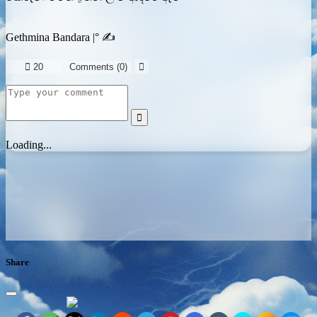
Gethmina Bandara |° ✍️

20
Comments (
0
)


Loading...
Share