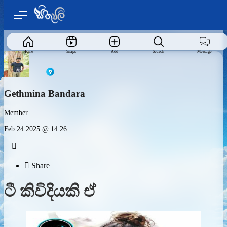
Home
Snaps
Add
Search
Message
Gethmina Bandara
Member
Feb 24 2025 @ 14:26


Share
ටී කිවිදියකි ඒ