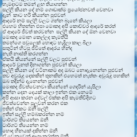
හැමදාටම තමන් ළඟ තියාගන්න
සල්ලි කියන දේ නම් ගොඩාක්ම ප්‍රයෝජනවත් වෙනවා
දැන් කාට හරි කියන්න පුළුවන්
ආදරේ නම් සල්ලි වලට ගන්න බෑනේ කියලා
එහෙම හිතන්න එපා මොකද අපි කොච්චර ආදරේ කරත්
ඒ ආදරේ ජීවත් කරවන්න සල්ලි කියන දේ ඕන වෙනවා
මොකද මොන කෙල්ලද කැමතියි
තමන්ගෙ පවුලෙක් හොඳට හැදිලා කාල බීලා
සතුටින් හිටපු ජීවිතේ ආදරය හින්ද
නැති නාස්ති කරගන්න
ඒකයි කියන්නේ සල්ලි වලට පුළුවන්
ආදරේ වුනත් දිනාගන්න පුළුවන් කියලා
සල්ලි කියන දේ වටිනාකම අද ඔබට නොදැනෙන්න පුළුවන්
තව අවුරුදු දෙකකින් තුනකින් එහෙමත් නැත්තං අවුරුදු පහකින්
ඔබ තදින්ම දැනෙන්න පුළුවන්
මොකද ජීවත්වෙනවා කියන්නේ ගෙදරින් යැපිලා
කන්න දෙන දෙයක් කාලා ඉන්න එක නෙමේ
අපි ආසා කරන දේවල් එක්ක අපි කැමතිවිදිහට
ජීවත්වෙන්න පුලුවන් කරන එක
ඉතින් ඒකට ඕනී සල්ලි
ඉතින් සල්ලි හම්බකරන්න නම්
ටාර්ගට් තියෙන්න ඕනී
ටාර්ගට් තියෙන්න නම්
හොද හීනයක් දකින්න ඕනී
ඒ වෙනුවෙන් ආශා කරන්න ඕනී