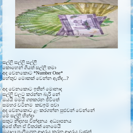
සල්ලි සල්ලි සල්ලී
කොහෙන් ගියත් සල්ලි තමා
අද වෙනකොට *Number One*
හේතුව මොකක් වෙන්න ඇතිද...?
අද වෙනකොට ඉතින් මොනාද
සල්ලි වලට කරන්න බැරි නේ
ඔයයි මමයි ගතකරන ජීවිතේ
සමහර වටිනම කඩඉම් පවා
අද වෙනකොට ළං කරගන්න පුළුවන් වෙන්නේ
මේ සල්ලි හින්දා
සතුට නිදහස වින්දනය අධ්‍යාපනය
අපේ හීන ඒ විතරක් නෙමෙයි
ඔයාලා පැලීගෙන ආදරය කරන ආදරය වුණත්