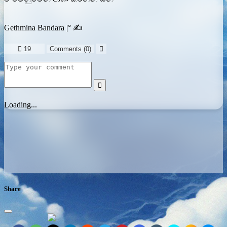
Gethmina Bandara |° ✍️

19
Comments (
0
)


Loading...
Share