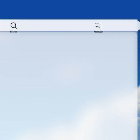
Search
Message