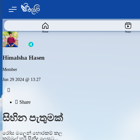
Home
Snaps
Himalsha Hasen
Member
Jun 29 2024 @ 13:27


Share
සිහින පැතුමක්
රෝස මලෙන් හොරකම් කල
කම්මුල් හරි සිනිදු ලෙසට...