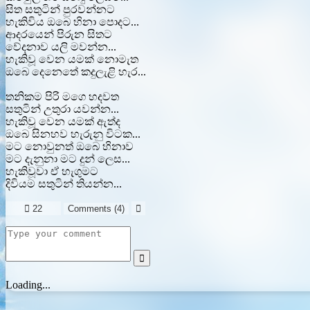
සිත සතුටින් පුරවන්නට
හැකිවිය ඔබෙ හිනා පොදට...
ආදරයෙන් පිරුන සිතට
වේදනාව යලි මවන්න...
හැකිවූ වෙන යමක් නොමැත
ඔබෙ දෙනෙතේ කදුලැළි හැර...
තනිකම පිරි මගෙ හදවත
සතුටින් උතුරා යවන්න...
හැකිවූ වෙන යමක් ඇත්ද
ඔබෙ සිනහව හැරුනු විටක...
මට නොවුනත් ඔබෙ හිනාව
මට දැනුනා මට දුන් ලෙස...
හැකිවූවා ඒ හැගුමට
දිවියම සතුටින් තියන්න...

22
Comments (
4
)


Loading...