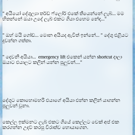
" අයියෝ දේශුල්‍යා තර්ඩ් ෆ්ලෝර් එකේ තියෙන්නේ ලැබ්... මම
හිතන්නේ ඔයා උදේ ලැබ් එකට ගියා එහෙම නේද..."
" ඔහ් මයි ගෝඩ්... මොන අයියද ඇවිත් ඉන්නේ... " දේශු එළියට
දුවන්න ගත්තා.
" දෙවනි අයියා... emergency lift එකෙන් යන්න shortcut දාලා
ඔයාට එයාලට කලින් යන්න පුලුවන්...."
දේශුට කොහොමහරි එයාගේ අයියා එන්න කලින් යාගන්න
පුලුවන් වුනා.
කෙල්ල ඉක්මනට ලැබ් එකට ගියේ කෙල්ලට චෙක් අප් එක
කරගන්න උදව් කරපු විරාත්ව හොයාගෙන.