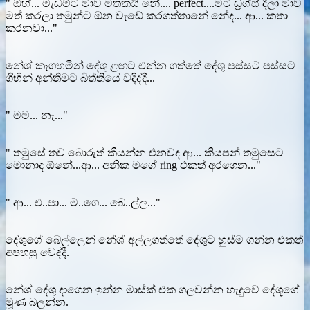
" ඔහ්... මැඩම්ට මාව මතකයි නේ.... perfect....මට ඩ්‍රග්ස් දීලා මාව
මත් කරලා තමුන්ට ඕන වැඩේ කරගත්තානේ නේද... ආ... කතා
කරනවා..."
නේශ් කෑගහමින් දේශු ළඟට එන්න ගත්තේ දේශු පස්සට පස්සට
ගිහින් අන්තිමට බිත්තියේ වදිද්දී...
" මම... නැ..."
" තමුසේ තව බොරුත් කියන්න එනවද ආ... කියපන් තමුසෙට
මොනාද ඕනේ...ආ... අනික මගේ ring එකත් අරගෙන..."
" ආ... එ..පා... ම..ගෙ... බෙ..ල්ල..."
දේශුගේ බෙල්ලෙන් නේශ් අල්ලගත්තේ දේශුට හුස්ම ගන්න එකත්
අපහසු වෙද්දී.
නේශ් දේශු දාගෙන ඉන්න මාස්ක් එක ගලවන්න හැදුවේ දේශූගේ
මූණ බලන්න.