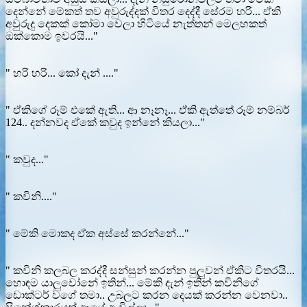
දෙන්නේ මේකත් තව අවුරුද්දක් විතර දෙද්දී සේරම හරි... ඒකි
අවුරුදු දෙකක් කෝමා වෙලා හිටියේ නැත්තන් මෙලහකත්
ඔක්කොම ඉවරයි..."
" හරි හරි... කෝ දැන් ...."
" ඒකිගේ රූම් එකේ ඇති... ආ නෑනෑ... ඒකි ඇත්තේ රූම් නම්බර්
124.. දන්නවද ඒකේ කවුද ඉන්නේ කියලා..."
" කවුද..."
" කවිනි...."
" මේකි මොකද ඒක අස්සේ කරන්නේ..."
" කවිනි කලබල කරද්දී සන්සුන් කරන්න පුලුවන් ඒකිට විතරයි...
හොඳම යාලුවෝනේ ඉතින්... මේකි දැන් ඉතින් කවිනිගේ
ඩොක්ටර් වගේ තමා.. උබලට කරන දෙයක් කරන්න වෙනවා..