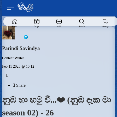
Home
Snaps
Add
Search
Message
Parindi Savindya
Content Writer
Feb 11 2025 @ 10:12


Share
නුඹ හා හමු වී...❤️ (නුඹ දැක මා
season 02) - 26