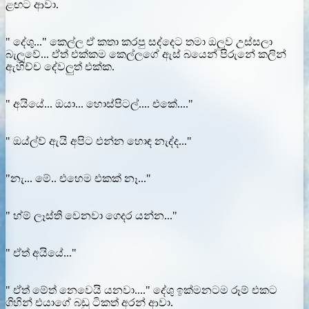
ළඟට ආවා.
" දේශු..." කෙල්ල ඒ කතා කරපු සද්දෙට තමා ඔලුව උස්සලා
බැලුවේ... ඒත් එක්කම කෙල්ලගේ ඇස් බයෙන් පිරුනේ කලින්
ඇහිච්ච දේවලුත් එක්ක.
" අයියේ... ඔයා... හොස්පිටල්.... එකේ...."
" ඔය්ල්ව් ඇයි අපිට එන්න හොඳ නැද්ද..."
"නැ... මේ.. එහෙම එකක් නෑ..."
" හ්ම් ලෑස්ති වෙනවා ගෙදර යන්න..."
" ඒත් අයියේ..."
" ඒත් මේත් නෙවෙයි යනවා...." දේශු ඉක්මනටම රූම් එකට
ගිහින් එයාගේ බඩු ටිකත් අරන් ආවා.