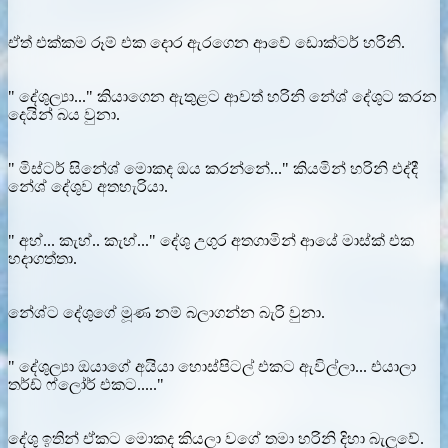
ඒත් එක්කම රූම් එක දොර ඇරගෙන ආවේ ඩොක්ටර් හරිනි.
" දේශුල්‍යා..." කියාගෙන ඇතුළට ආවත් හරිනි නේශ් දේශුට කරන
දෙයින් බය වුනා.
" මිස්ටර් සිනේශ් මොකද ඔය කරන්නේ..." කියමින් හරිනි එද්දී
නේශ් දේශුව අතහැරියා.
" අහ්... කැහ්.. කැහ්..." දේශු උගුර අතගාමින් ආයේ මාස්ක් එක
හදාගත්තා.
නේශ්ට දේශුගේ මූණ නම් බලාගන්න බැරි වුනා.
" දේශුල්‍යා ඔයාගේ අයියා හොස්පිටල් එකට ඇවිල්ලා... එයාලා
තර්ඩ් ෆ්ලෝර් එකට....."
දේශු ඉතින් ඒකට මොකද කියලා වගේ තමා හරිනි දිහා බැලුවේ.