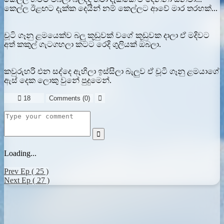
කෙල්ල ඊළඟට දැක්ක දෙයින් නම් කෙල්ලට ආවේ මාර තරහක්...
චූටි ගෑනු ළමයෙක්ව බලු කූඩුවක් වගේ කූඩුවක දාලා ඒ මදිවට
අත් කකුල් ගැටගහලා කටට රෙදි ගුලියක් ඔබලා.
කවුරුහරි එන සද්දෙ ඇහිලා ඉස්සිලා බැලුව ඒ චූටි ගෑනු ළමයාගේ
ඇස් දෙක ලොකු වුනේ පුදුමෙන්.

18
Comments (
0
)


Loading...
Prev Ep ( 25 )
Next Ep ( 27 )