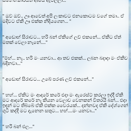
සිනේශ්කාරයත් ආයේ ඇවිල්ලා..."
" ඔව් ඔව්.. ඌ ආවෙත් අපි ලංකාවට එනකොටම වගේ තමා.. ඒ
මදිවට ඒකි ඌ එක්ක නිදියගෙන... "
" අඩොහ් සිරාවට... හරි බන් ඒකිගේ ලව් එකනේ... ඒකිට ඒත්
මතක් වෙලා නෑනේ...."
"ම්හ්... නෑ.. හරි මං යනවා... ආ තව එකක්... ලබන බදාදා මං ඒකිව
බදිනවා..."
" අඩොහ් සිරාවට... උබේ පරණ ලව් එකනේ..."
" හහ්... ඒකිට මං ආදරේ කරේ එදා මං ඇරෙස්ට් කරලා ඉද්දී ඒකි
මට ආදරේ කරේ නෑ කියන වෙලාව වෙනකන් විතරයි බන්... එදා
ඉඳන් මට තිබ්බේ ඒකි එක්ක වෛරයක්... දන්නවද ඒකි දේශ්ගෙන්
ගුටි කද්දී මට දැනෙන සතුට... හහ්....මං යනවා..."
" හරි බන් එල..."