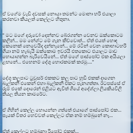
ඒ වගේම වැඩි දවසක් නොයා තමන්ට මොනා හරි එයාලා
කරනවා කියලත් කෙල්ලට හිතුනා.
" මට මගේ දරුවෝ දෙන්නව බේරගන්න වෙනව ඔක්කොටම
කලින්... මම නේශ්ට මේ ගැන කිව්වොත්... ඒත් එයත් හොඳ
කෙනෙක් නෙවෙයිද දන්නෑනේ... මේ රටින් වෙන කොහාටහරි
ගියා නම් හැබැයි ඔක්කොම ඉවරයි එතකොට එයාලට මාව
හොයාගන්න බැරිවෙයිනේ... ඒත් මගේ පාස්පෝට් එක අයියලා
ළඟනේ... එහෙනම් දේශු හොරකමක් කරමු...."
දේශු කලුපාට ට්‍රවුසර් එකකට කලු පාට හුඩී එකක් දාගෙන
බැල්කනි එකෙන් එහා බැල්කනි එකට පැනගත්තා. ඊටපස්සේ ඒ
රූම් එකේ දොරෙන් එළියට ඇවිත් ගියේ අදේශ්ලා ලියකියවිලි
තියල තියන කාමරේට.
ඒ ගිහින් කෙල්ල හොයන්න ගත්තේ එයාගේ පාස්පෝට් එක...
පැයක් විතර හෙව්වත් කෙල්ලට ඒක නම් හම්බුනේ නෑ...
ඒත් කෙල්ලට හම්බුනා රිපෝට් එකක්...