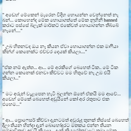
" අඩෙහ් මේකෙන් මැරෙන විදිහ හොයන්න වෙන්නෙත් නෑ
බන්... කොහෙන්ද මේක හොයාගත්තේ මේක නුහිනි banned
කරාට පස්සේ බ්ලැක් මාර්කට් එකේවත් හොයාගන්න තිබ්බේ
නෑනේ...."
" උබ හිතනවද ඔය නෑ කියන ඒවා හොයාගන්න එක මාෆියා
කින්ග් කෙනෙක්ට එච්චර දෙයක් කියලා...."
"ඒක නම් ඇත්ත... ආ... මේ අරකිගේ බෙහෙත් ටික.. මේ ටික
ගන්න කෙනෙක් එනවා කිව්වට මම හිතුවේ නෑ උඹ එයි
කියලා..."
" මට අරුන් වැළපෙන හැටි බලන්න ඕනේ ඒකයි මම ආවේ...
අඩෙහ් මේකේ බෙහෙත් අඩුයිනේ කෝ අර රතුපාට එක
එහෙම..."
" ආ... ප්‍රොෆෙසර් කිව්වා දැනටමත් අවුරුදු තුනක් තිස්සේ බෙහෙත්
දීලා තියන හින්දා දැන් බොහෝදුරට මතකය එන්න තියන
සම්බාවිතාව අඩුයි කියලා... දැන් නියුරෝනවලට තමා මේක