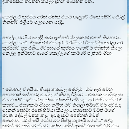
ඉන්ජෙක්ට් කරන්න කියලා දුන්න බෙහෙත් එක..
කෙල්ල ඒ කුප්පිය අරන් සින්ක් එකට හැලුවේ ඒකේ තිබ්බ දේවල්
නිකන්ම එළියට ගලාගෙන යද්දී..
කෙල්ල වටපිට බලද්දී තමා දැක්කේ ග්ලූකෝස් එකක් තියනවා..
කෙල්ල කරේ ග්ලූකෝස් එක අරන් ඒකෙන් ටිකක් දිය කරලා අර
කුප්පියට දාපු එක... ඊටපස්සේ කුප්පිය එහෙම්ම එතනින් තියලා
කෙල්ල ඉක්මනට ආයේ කෙල්ලගේ කාමරේ පැත්තට ගියා.
" මොනාද ඒ අයියා කියපු කතාවල තේරුම.. මම ඇර වෙන
කෙනෙක් ඉන්නවද එයාලා ඒ කියපු විදිහට... එතකොට නිශුල්‍යා
එයාව කිඩ්නැප් කරලා තියෙන්නෙත් අයියද... අර මාෆියා කින්ග්
කතාව... එතකොට අයියා කලින් මට කියලා තිබ්බේ මම අවුරුදු
දෙකක් කෝමා එකේ හිටියා කියලා... එතකොට මටත් මගේ
පරණ දේවල් මතක නෑ... අරතු පාට පෙත්තක් මමත්
බොනවා....ඕහ් මයි ගෝඩ් මට පිස්සු හැදෙයි වගේ..." දේශු
තමන්ටම තනියම කියව ගන්න ගමන් ආයේ එයාගේ රූම් එක