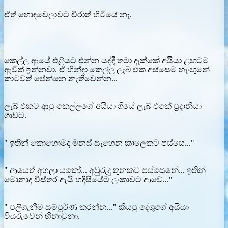
ඒත් හොඳවෙලාවට විරාත් හිටියේ නෑ.
කෙල්ල ආයේ එළියට එන්න යද්දී තමා දැක්කේ අයියා ළඟටම
ඇවිත් ඉන්නවා. ඒ හින්දා කෙල්ල ලැබ් එක අස්සෙම හැංඟුනේ
කාටවත් පේන්නෙ නැතිවෙන්න...
ලැබ් එකට ආපු කෙල්ලගේ අයියා ගියේ ලැබ් එකේ ප්‍රදානියා
ගාවට.
" ඉතින් කොහොමද මනස් සෑහෙන කාලෙකට පස්සෙ..."
" ආයෙත් අහලා යකෝ... අවුරුදු තුනකට පස්සෙනේ... ඉතින්
මොනාද විස්තර ඇයි හදිසියේම ලංකාවට ආවේ..."
" පලිගැනීම සම්පූර්ණ කරන්න..." කියපු දේශුගේ අයියා
වියරුවෙන් හිනාවුනා.