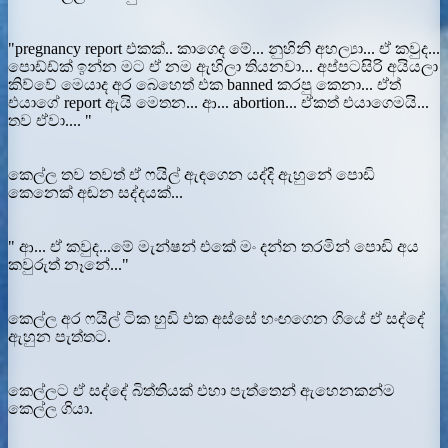
"pregnancy report එකක්.. කාගෙද මේ... නුහිනි අහල්‍යා... ඒ කවුද...
පොඩ්ඩ්ක් ඉන්න මට ඒ නම ඇහිලා තියනවා... අප්පටසිරි අයියලා
කිව්වේ මෙයාද අර බෙහෙත් එක banned කරපු කෙනා... ඒත්
එයාගේ report ඇයි මෙතන... ආ... abortion... ඒකත් එයාගෙමයි...
තව ඒවා.... "
කෙල්ල තව තවත් ඒ ෆයිල් ඇඳගෙන යද්දි ඇහුනේ පොඩි
කෙනෙක් අඬන සද්දයක්...
" ආ... ඒ කවුද...මේ මැන්ෂන් එකේ මං දන්න තරමින් පොඩි අය
කවුරුත් නෑනේ..."
කෙල්ල අර ෆයිල් ටික හුඩි එක අස්සේ හංඟගෙන ගියේ ඒ සද්දේ
ඇහුන පැත්තට.
කෙල්ලට ඒ සද්දේ බිත්තියක් එහා පැත්තෙන් ඇහෙනකන්ම
කෙල්ල ගියා.