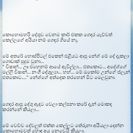
කොහොමහරි දේශුව වෙනම කාර් එකක ගෙදර යැව්වත්
කෙල්ලගේ අයියා නම් ගෙදර ගියේ නෑ.
මේ අතරේ හොස්පිටල් එකෙන් එළියට ආපු නේශ් මේ දේ දැකලා
ගොඩාක් පුදුම වුනා...
" විෂාන්... ඌ එහෙනම් ආයේ ඇවිල්ලා... එතකොට... අදේශ්ගේ
මල්ලි විෂාන්... නංගී දේශුල්‍යා... හහ්... මේ ඔකෝම උන්ගේ ප්ලෑන්
එතකොට...." නේශ්ගේ අත්දෙක තරහෙන් මිට මෙලවුනා.
ගෙදර ආපු දේශු ඇඳට වෙලා කල්පනා කරේ දැන් මොකද
කරන්නේ කියලා...
මේ වෙච්ච දේවලුත් එක්ක කෙල්ලට තේරුනා අයියලා දෙන්න
කොහොමවත් හොඳ අය නෙවෙයි කියලා.