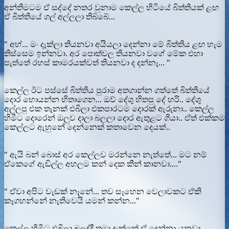
අන්තිමටම ඒ සද්දේ නතර වුනාම කෙල්ල හිටියේ බිත්තියක් ළඟ
ඒ බිත්තියේ ගල් අල්ලලා තිබ්බේ...
" අහ්... මං දැක්ලා තියනවා අයියලා දෙන්නා මේ බිත්තිය ළඟ හැම
තිස්සෙම ඉන්නවා. අර පොත්වල තියනවා වගේ මේක එහා
පැත්තේ රහස් කාමරයක්වත් තියනවා ද දන්නෑ... "
කෙල්ල ඊට පස්සේ බිත්තිය පුරාම අතගාන්න ගත්තේ බිත්තියේ
දොර හොයන්න හිතාගෙන... ඔව් දේශු හිතපු දේ හරි.. දේශු
අල්ලපු එක තැනක් එබිලා එකපාරටම දොරක් ඇරුනා.. කෙල්ල
හිමීට දොරෙන් ඔලුව දාලා බලලා දොර ඇතුළට ගියා.. ඒත් එක්කම
කෙල්ලට ඇහුනේ දෙන්නෙක් කතාවෙන දෙයක්..
" ඇයි බන් බොස් අර කෙල්ලව මරන්නෙ නැත්තේ... මට නම්
ඒකෙගේ ඇඬිල්ල අහලම කන් දෙක කීන් කානවා...."
" ඒවා අපිට වැඩක් නෑනේ... තව සෑහෙන වෙලාවකට ඒකි
කෑගහන්නේ නැතිවෙයි යමන් කන්න..."
කෙල්ල හිමීට එබිලා බලද්දී තමා දැක්කේ ඒ දෙන්නා යනවා...