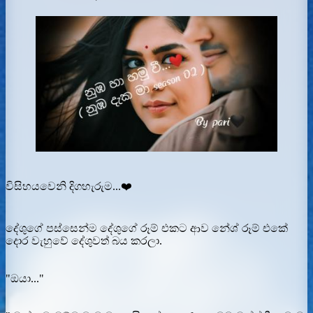
විසිහයවෙනි දිගහැරුම...❤️
දේශුගේ පස්සෙන්ම දේශුගේ රූම් එකට ආව නේශ් රූම් එකේ
දොර වැහුවේ දේශුවත් බය කරලා.
"ඔයා..."