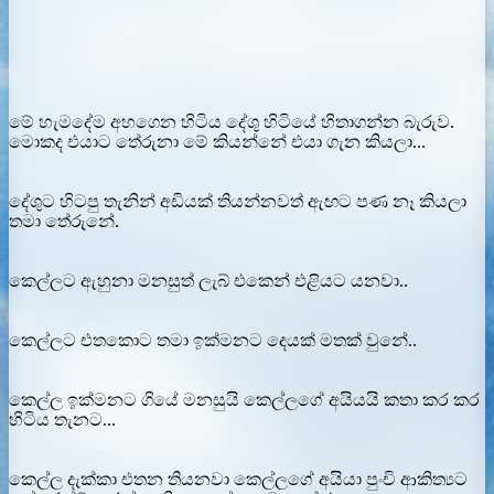
මේ හැමදේම අහගෙන හිටිය දේශු හිටියේ හිතාගන්න බැරුව.
මොකද එයාට තේරුනා මේ කියන්නේ එයා ගැන කියලා...
දේශුට හිටපු තැනින් අඩියක් තියන්නවත් ඇඟට පණ නෑ කියලා
තමා තේරුනේ.
කෙල්ලට ඇහුනා මනසුත් ලැබ් එකෙන් එළියට යනවා..
කෙල්ලට එතකොට තමා ඉක්මනට දෙයක් මතක් වුනේ..
කෙල්ල ඉක්මනට ගියේ මනසුයි කෙල්ලගේ අයියයි කතා කර කර
හිටිය තැනට...
කෙල්ල දැක්කා එතන තියනවා කෙල්ලගේ අයියා පුංචි ආකිත්‍යට