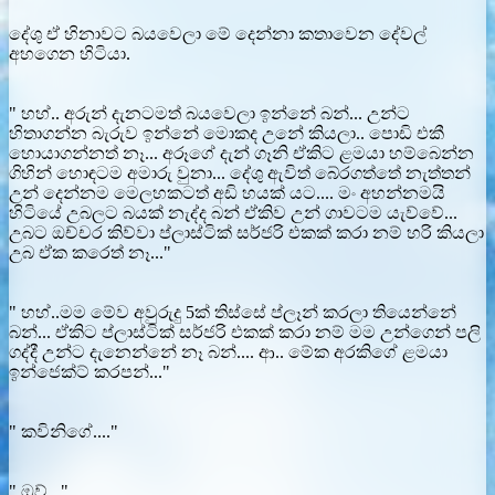
දේශු ඒ හිනාවට බයවෙලා මේ දෙන්නා කතාවෙන දේවල්
අහගෙන හිටියා.
" හහ්.. අරුන් දැනටමත් බයවෙලා ඉන්නේ බන්... උන්ට
හිතාගන්න බැරුව ඉන්නේ මොකද උනේ කියලා.. පොඩි එකී
හොයාගන්නත් නෑ... අරූගේ දැන් ගෑනි ඒකිට ළමයා හම්බෙන්න
ගිහින් හොඳටම අමාරු වුනා... දේශු ඇවිත් බේරගත්තේ නැත්තන්
උන් දෙන්නම මෙලහකටත් අඩි හයක් යට.... මං අහන්නමයි
හිටියේ උබලට බයක් නැද්ද බන් ඒකිව උන් ගාවටම යැව්වේ...
උබට ඔච්චර කිව්වා ප්ලාස්ටික් සර්ජරි එකක් කරා නම් හරි කියලා
උබ ඒක කරෙත් නෑ..."
" හහ්..මම මේව අවුරුදු 5ක් තිස්සේ ප්ලෑන් කරලා තියෙන්නේ
බන්... ඒකිට ප්ලාස්ටික් සර්ජරි එකක් කරා නම් මම උන්ගෙන් පලි
ගද්දී උන්ට දැනෙන්නේ නෑ බන්.... ආ.. මේක අරකිගේ ළමයා
ඉන්ජෙක්ට් කරපන්..."
" කවිනිගේ...."
" ඔව්..."