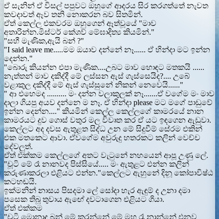
ඒ සැනින් ඒ විසල් පපුවට ඔහුගේ ආදරය සිර කරගත්තේ නැවත
කවදාවත් ඈව තනි නොකරන බව සිතමින්.
ඒත් කෙල්ල එකවරම ඔහුගෙන් ඈත්වූයේ "මාව
අතාරින්න.මිස්ටර් කේශව් මේඝාදිත්‍ය කියමින්."
"සහී මැණික,ඇයි බන් ?"
"I said leave me.....මම ඔයාව දන්නේ නෑ...... ඒ හින්දා මට ඉන්න
දෙන්න."
"බොරු කියන්න එපා මැණික....උබට මාව හොඳට මතකයි ......
නැත්තන් මාව දකිද්දී මේ ලස්සන ඇස් ගැස්සෙයිද?.... උබේ
වළාකුල දකිද්දී මේ ඇස් ගැස්සුනේ නිකන් නෙවෙයි......"
" ආ එහෙමද .......... මං දන්න වලාකුලක් නෑ.......ඒ වගේම මං මාව
දාලා ගියපු අයව දන්නෙ ම නෑ. ඒ හින්දා please මට මගේ පාඩුවේ
ඉන්න දෙන්න...." කියමින් කෙල්ල කෙල්ලගේ කාමරයේ නාන
කාමරයට දුව ගොස් වතුර මල විවෘත කර ඒ යට ඉඳගෙන ඇඩුවා.
කෙල්ලට අද දවස ඇතුළත සිද්ධ උන මේ සිදුවීම් සේරම එකින්
එක මතකෙට ආවා. ඒවගේම අවුරුදු හතරකට කලින් වෙච්ච
දේවලුත්.
ඒත් එක්කම කෙල්ලගේ අතට වැටුනේ නහයෙන් ආපූ උණු ලේ.
"චූටි මේ රෑ නානවද පිස්සියේ..... මං ඇතුළට එන්න කලින්
කරුණාකරලා එළියට එන්න."කෙල්ලට ඇහුනේ දිනූ කෝපාවිෂ්ඨ
කටහඬයි.
ඉක්මනින් නාසය පිසදමා ලේ සෝදා හැර ඇඳුම් ද උනා දමා
පසෙක තිබූ තුවාය ඇඟේ දවටාගෙන එළියට ගියා.
ඒත් එක්කම
"චූටි මොනාද බන් මේ කරන්නේ මේ මහ රෑ නාන්නේ එනව