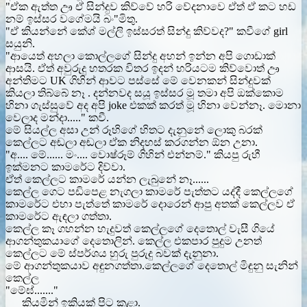
"ඒක ඇත්ත ඌ ඒ සින්දුව කිව්වේ හරි වේදනාවෙ ඒත් ඒ කට හඩ
නම් ඉස්සර වගේමයි බං"මිතු.
"ඒ කියන්නේ කේශ් මල්ලි ඉස්සරත් සින්දු කිව්වද?" කවීගේ girl
සයුනි.
"ආයෙත් අහලා කොල්ලගේ සින්දු අහන් ඉන්න අපි ගොඩාක්
ආසයි. ඒත් අවුරුදු හතරක විතර ඉදන් හරියටම කිව්වොත් ඌ
අන්තිමට UK ගිහින් ආවට පස්සේ මේ වෙනකන් සින්දුවක්
කියලා තිබ්බේ නෑ . දන්නවද සයූ ඉස්සර මූ තමා අපි ඔක්කොම
හිනා ගැස්සුවේ අද අපි joke එකක් කරත් මූ හිනා වෙන්නෑ. මොනා
වෙලාද මන්දා....." කවී.
මේ සියල්ල අසා උන් රූහිගේ හිතට දැනුනේ ලොකු බරක්
කෙල්ලට අඬලා අඬලා ඒක නිදහස් කරගන්න ඕන උනා.
"අ.... මේ...... මං.... වොෂ්රූම් ගිහින් එන්නම්." කියපු රුහී
ඉක්මනට කාමරේට දිව්වා.
ඒත් කෙල්ලට කාමරේ යන්න ලැබුනේ නෑ......
කෙල්ල ගෙට පඩිපෙළ නැගලා කාමරේ පැත්තට යද්දී කෙල්ලගේ
කාමරේට එහා පැත්තේ කාමරේ දොරෙන් ආපු අතක් කෙල්ලව ඒ
කාමරේට ඇඳලා ගත්තා.
කෙල්ල කෑ ගහන්න හැදුවත් කෙල්ලගේ දෙතොල් වැසී ගියේ
ආගන්තුකයාගේ දෙතොලින්. කෙල්ල එකපාර පුදුම උනත්
කෙල්ලට මේ ස්පර්ශය හුරු පුරුදු බවක් දැනුනා.
මේ ආගන්තුකයාව අඳුනගත්තා.කෙල්ලගේ දෙතොල් මිඳුනු සැනින්
කෙල්ල
"මේඝ්......."
කියමින් ඉකියක් පිට කළා.