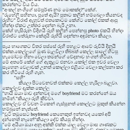
කරන්නට විය විය.
"අංකල් නංගිගේ සම්පූර්ණ නම මොකක්ද?"කේශ්.
"රුහේලි සහින්‍යා, පුතේ ඇයි? පුතාට කලින් හම්බෙලා තියනවද
රූහිව" විරාජ් ඇහුවත් එතකොටම කේශ්ට කෝල් එකක් ආපු
හින්දා ඒකට උත්තර දෙන්න බැරි උනා.
කේශ් හැසිරුන විදිහයි රූහි කලින් පෙන්නපු photo එකයි හින්දා
විරාජ්ට තේරුනා කේශුයි රූහියි දෙන්නා අඳුරනවා කියලා.
-----------------------------------------------
පැය භාගෙකට විතර පස්සේ රූහි පහළට ආවේ රුවීයි දිනූයි
එක්ක.කෙල්ලගේ මූණ මැලවිලා තිබ්බත් කෙල්ල සාලේ හිටපු
හැමෝටම හිනා වෙලා තමන්ගේ වේදනාව හංගන් හිටියා.
මේ අතරේ කේශ් ගේ ඇතුළට එනවා .කෝල් එක ඉවර වෙලා
සෑහෙන වෙලාවක් උනත් කොල්ලා එළියට වෙලා කල්පනා කර
කර හිටියේ රූහි ගැන.
"සහී"
කියලා පිටවෙනවත් එක්කම කෙල්ල හැරිලා බැලුවා.
කොල්ලව දැක්ක කෙල්ල
"හායි ඔයා මාව දන්නවද මගේ boyfriend මට කරන්නේ ඔය
නමින්."කියලා රූහි කිව්වා.
කොල්ලව ඒ වචන ටිකෙන් ගැස්සුනත් කොල්ලට මුකුත් කියන්න
හම්බුනේ නැත්තේ.
"චූටි තමුසෙට boyfriend කෙනෙකුත් ඉන්නවද යකෝ අපි
දන්නෙත් නෑනේ"කියලා දේව් කියපු හින්දා.
"මේ අයියා ඔයා අනූ අක්කි එක්ක යාලු වෙලා මාස ගාණකට
පස්සේ මමම හොයාගත්තට පස්සෙ මට කිව්වේ. එනවා මෙතන