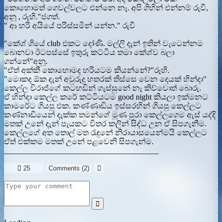
කොහොමත් ගෙවල්වලට එන්නෙ නෑ. අපි ගිහින් එන්නම් රුවී,
අනූ , රූහි."ජගත්.
" ආ හරි අයියේ පරිස්සමින් යන්න." රුවී
"කේශ් ගියේ club එකට දෝණි. මල්ලි දැන් ඉතින් වැටෙන්නම
බොනවා ඊටපස්සේ ඉතුරු කට්ටිය තමා කේශ්ව බලා
ගන්නේ"අනූ.
"ඒත් අක්කී කොහොමද හරියටම කියන්නේ?"රූහි.
"මොකද ඕක දැන් අවුරුදු හතරක් තිස්සෙ වෙන දෙයක් හින්දා"
කෙල්ල විරාජ්ගේ කටහඩින් ගැස්සුනේ නෑ කිව්වොත් බොරු.
ඒ හින්දා කෙල්ල කරේ කට්ටියටම good night කියලා ඉක්මනට
කාමරේට ගියපු එක. කණ්ණාඩිය ඉස්සරහින් ගියපු කෙල්ලට
කණ්නාඩියෙන් දැක්ක තමන්ගේ මූණ පුරා කෙල්ලගෙම ඇස් යද්දි
මතක් උනේ දැන් පැයකට විතර කලින් සිද්ධ උන ඒ සිපගැනීම.
කෙල්ලගේ අත තොල් මත රැඳුනේ නිරායාසයෙන්මයි කෙල්ලට
ඒත් එක්කම මතක් උනේ පළවෙනි සිපගැන්ම.
_______________________________________

25
Comments (
2
)

