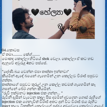
04.කොටස
ඒ තමා.......... කේශ්........
මොකද කොල්ලා හිටියේ shok වෙලා. කොල්ලා ඒ කට හඩ
ඇහුවේ අවුරුදු 4කට පස්සේ.
"දෝණි බය වෙන්න එපා තාත්තා ඉන්නවා"
කියමින් ඇඳේ බයෙන් ගැහෙමින් උන කෙල්ලව විරාජ් පපුවට
ගත්තා.
තාත්තාගේ පපුවට තුරුල් උන කෙල්ල තවමත් ගැහෙමින් කෑ
ගසන්නේ බේර ගන්න කියමින්.
"රුවී ඉක්මනට injection එක ගන්න... "
රුවිනි දෑසින් වැටෙන කඳුලු පිස දමමින් දුවගෙන ගොස් රූහිගේ
injection එක ගෙනැවිත් විරාජ් අතට දුන් විට විරාජ් එය රූහිට
inject කළා. ටිකකින් කෙල්ලගේ සද්දය අඩුවෙලා කෙල්ලට ආයේ