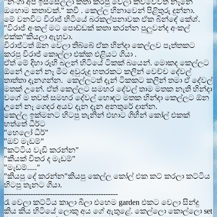
"නංගා අපි ඉස්සෙල්ලා කතා කරපු වෙලා කිව්වෙවත් නෑනේ
ඔහොම කතාවක්." කවී . කෙල්ල හිනාවෙන් පිළිතුරු දුන්නා.
මේ වනවිට විරාජ් හිටියේ බරකල්පනාවක ඒක බින්ඳේ කේශ්.
"විරාජ් අංකල් මට පොඩ්ඩක් කතා කරන්න පුලුවන්ද අංකල්
එක්ක"කියලා ඇහුවා.
විරාජ්ටත් ඕන වෙලා තිබ්බේ ඒක හින්දා කෙල්ලව පැත්තකට
කරපු විරාජ් කොල්ලා එක්ක එළියට ගියා .
ඒත් මේ දිහා රූහි බලන් හිටියේ ටිකක් බයෙන්. මොකද කෙල්ලට
ඕනේ උනේ නෑ මීට අවුරුදු හතරකට කලින් වෙච්ච දේවල්
තාත්තා දැනගන්න. කෙල්ලටත් දැන් ටිකකට කලින් තමා ඒ දේවල්
මතක් උනේ. ඒත් කෙල්ලට සමහර දේවල් තාම මතක නැති හින්දා
වගේ ම තවත් සමහර දේවල් හොඳට මතක හින්දා කෙල්ලට ඕන
උනේ නෑ ගෙදර අයව දැන දැන අනතුරේ දාන්න.
කෙල්ල ඉක්මනට හිටපු තැනින් එහාට ගිහින් කෝල් එකක්
හත්තේ ධීර්ට
"හෙලෝ ධීර්"
"ඔව් මැඩම්"
"කට්ටිය වැඩි කරන්න"
"කීයක් විතර ද මැඩම්"
"මැඩම්....."
"කියපු දේ කරන්න"කියපු කෙල්ල කෝල් එක කට් කරලා කට්ටිය
හිටපු තැනට ගියා.
-----------------------------------------------
රෑ වෙලා කට්ටිය කාලා බීලා එහෙම garden එකට වෙලා සින්දු
කිය කිය හිටියේ ලොකු අය ගේ ඇතුළේ. කෙල්ලො කොල්ලො set