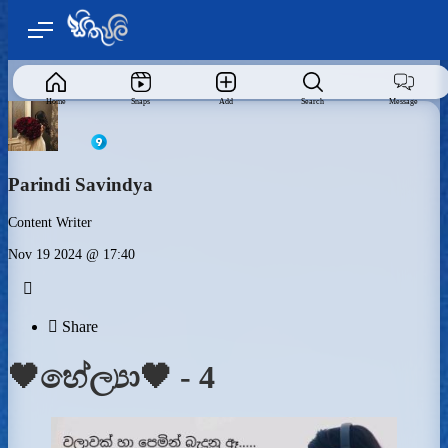
Home
Snaps
Add
Search
Message
Parindi Savindya
Content Writer
Nov 19 2024 @ 17:40


Share
🖤හේල්‍යා🖤 - 4