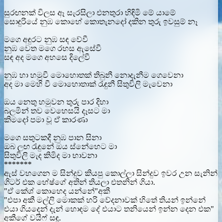
සුරඟනක් විලස ඈ සැරසිලා එනතුරා හිඳිමි මේ යාමේ
සොඳුරියේ නුඹ කොහේ කොතැනදෝ දකින තුරු ඉවසුම් නෑ
මගෙ අඳුරට නුඹ සඳ වේවී
නුඹ වෙත මගෙ රහස ඇසේවී
සඳ අද මගෙ අහසෙ දිලේවී
නුඹ හා හමුවී මොහොතක් තිබුනී නොදැනීම ගෙවෙනා
අද මා මෙහි වී මොහොතාක් රැඳුනී සිතුවිලි මැවෙනා
ඔය නෙතු හමුවන තුරු පාර දිහා
බලමින් තව වෙහෙසයි දෑසට මා
කිමදෝ පමා වූ ඒ කාරණා
මගෙ සතුටකදී නුඹ පාන සිනා
ඔබ ලඟ රැඳුනේ ඔය ස්නේහෙට මා
සිතුවිලි මැද කිමිද මා භාවනා
*******
ඇස් වහගෙන ම සින්දුව කියපු කොල්ලා සින්දුව ඉවර උන සැනින්
ගිටර් එක හේෂ්ගේ අතින් තියලා එතනින් ගියා.
"ඒ කේශ් කොහෙද යන්නේ"අකී
"එපා අකී මල්ලි මොකක් හරි වේදනාවක් හිතේ තියන් ඉන්නේ
එයා ගියදෙන් දැන් හොඳම දේ එයාට තනියෙන් ඉන්න දෙන එක"
අකීගේ වයිෆ් සඳූ.