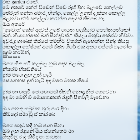
එක garden එකේ.
මේ අතරේ කේශ් විඩෙන් විඩේ රූහි දිහා බැලුවේ කෙල්ලව
තේරුන් ගන්න අමාරු හින්දා. කෙල්ල උනත් දැක්කා කොල්ල
බලනවා ඒත් කෙල්ලට කරන්න දෙයක් තිබ්බෙ නෑ.
ඔය අතරේ
"අඩොහ් කේශ් අදවත් උබේ ගායන හැකියාව පෙන්නපන්කෝ
බන්. කියහන්කෝ බන් සින්දුවක්." කියලා මිතුවා කේශ්ට කිව්වා.
අවුරුදු ගාණක් තිස්සේ තමන්ට විතරක් ඇහෙන්න සින්දු කියපු
කොල්ලා හේෂ්ගේ අතේ තිබ්බ ගිටර් එක අතට ගත්තේ හැමෝම
පුදුම කරමින්,
*******
මගෙ හිත හරි කලබල නුඹ දෙස බල බල
නිතරම හිතවතියේ
නුඹ මගෙ ලඟ උන් හැටි
සෙනෙහස දුන් හැටි අද වගෙ මතක තියේ
නුඹ හා හමුවී මොහොතක් තිබුනී නොදැනීම ගෙවෙනා
අද මා මෙහි වී මොහොතාක් රැඳුනී සිතුවිලි මැවෙනා
ඔය නෙතු හමුවන තුරු පාර දිහා
කිමදෝ පමා වූ ඒ කාරණා
මගෙ සතුටකදී නුඹ පාන සිනා
ඔබ ලඟ රැඳුනේ ඔය ස්නේහෙට මා
සිතුවිලි මැද කිමිද මා භාවනා