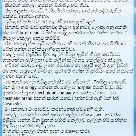
"කියමින් කෙල්ල ගස්සන් විරාජ් ළඟට ගියා.
"ඒක බලන්න එපැයි. " කියමින් පරාජය භාරගත් දේව් රූහිට
කේශ්ව අඳුන්වා දුන්නා.
"චූටි දැන් දන්නවද මේ හැන්ඩියා කවුද කියලා"
"දන්නව නම් මාව දන්නවද කියලා අහනවද ලොකූ. අනූ අක්කී
ඔයාගේ boy friend ට පිස්සු හැදිලා බේත් ගන්න එක්ක යන්න ."
කියලා කෙල්ල අනූට කිව්වම
"ඒක නම් ඇත්ත. චූටි මැණික මං කී පාරක් කිව්වද මේ මිනිහට
බේත් ගන්න යන් කියලා"අනූ කිව්වා.
කෙල්ලගේ හැසිරීම දිහා බලන් හිටපු ඇවිත් හිටපු කට්ටියට
හිතාගන්න බැරි උනා මේ කලින් කෑ ගහපු කෙල්ලමද කියලා.
"හරිනේ ඔච්චර අඩු උනේ මෙච්චර කල් සුදුයි අනුයි දැන් චූටිත්.
ඔහොම යමූකෝ නංගි ඈ. දැන් මේ ඉන්න හැන්ඩියා අපේ හදවතේ
ඉන්න එකා" දේව්.
"මොකක් මොන බයිලයක් කිව්වෙ අයියා ඒ". "බයිල නෙවෙයි
බන් මූ cardiology කෙනෙක්. හේල්‍යා hospital එකේ වැඩ. ඊට
අමතරවත් මූ තව technique company එකක් කරනවා. තව
costmatic brand එකක් කරන් යනවා දන්නවත් ඇති බන් MS
Cosmetics. ".
"මං දන්නවා මං පාවිච්චි කරන්නෙත් ඒවනේ" රූහි.
කෙල්ලට කෝල් එකක් ආවා.කෙල්ලට ඒක answer කරන්න
එළියට යන්න ඕන වුනත් විරාජ් කෙල්ලව අල්ලන් හිටපු හින්දා
නැගිටලා යන්න බැරි උනා.
ඒ හින්දා කෙල්ල එතන ඉදන් ම answer කරා.