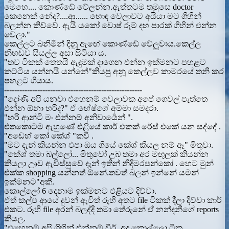
මෙහෙ.... කොණ්ඩේ වේලන්න.ඇත්තටම තමුසෙ doctor
කෙනෙක් නේද?....ආ...... හොඳ වෙලාවට අයියා මට ගිහින්
බලන්න කිව්වේ. ඇයි යකෝ වොෂ් රූම් දහ පාරක් ගිහින් එන්න
වෙලා."
කෙල්ලට බනිමින් දිනූ ඇඟේ කොණ්ඩේ වේලුවාය.කෙල්ල
නිහඬව සියල්ල අසා සිටියා ය.
"තව ටිකක් තෙතයි ඇඳුමක් දාගෙන එන්න ඉක්මනට පහළට
කට්ටිය යන්නයි යන්නේ"කියපු අනූ කෙල්ලව කාමරයේ තනි කර
පහළට ගියාය.
------------------------------------------------------
"දෝණි අපි යනවා එහෙනම් වෙලාවක අපේ ගෙවල් පැත්තෙ
එන්න ඕනා හරිද?" ඒ හේෂ්ගේ අම්මා සමදරා.
"හරි ආන්ටි මං එන්නම් අනිවාර්‍යෙන් ".
එතකොටම ඇහුණේ එළියේ කාර් එකක් රේස් එකේ යන සද්දේ .
"අඩෙහ් කෝ කේශ් "කවී .
"මට දැන් කියන්න එපා ඔය ගියේ කේශ් කියල නම් ඈ" මිතුවා.
"කේශ් තමා බල්ලෝ... මිතුවෝ උබ තමා අර මඟුලක් කියන්න
කියලා ඌව ඇවිස්සුවේ දැන් ඉතින් නිදිමරපන්කෝ . හෙට මුන්
එක්ක shopping යන්නත් ඕනේ.තවත් බලන් ඉන්නේ යමන්
ඉක්මනට"අකී.
කොල්ලෝ 6 දෙනාම ඉක්මනට එළියට දිව්වා.
ඒත් කල්ප ආයේ දුවන් ඇවිත් රූහි අතට file ටිකක් දීලා දිව්වා කාර්
එකට. රූහි file අරන් බලද්දි තමා තේරුනේ ඒ නන්දනීගේ reports
කියල.
"එහෙනම් අපි ගිහින් එන්නම් වීර්. අද කොල්ලො ටික