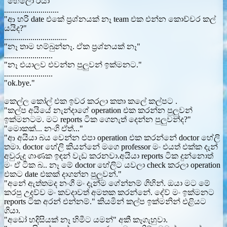
"හෙලෝ රියා"
...........................
"ආ හරි date එකේ ප්‍රශ්නයක් නෑ team එක එන්න කොච්චර කල්
යයිද?"
...............................
"නෑ තාම හම්බුන්නෑ. ඒක ප්‍රශ්නයක් නෑ"
........................
"නෑ එයාලව එවන්න පුලුවන් ඉක්මනට."
........................
"ok.bye."
කෙල්ල කෝල් එක ඉවර කරලා කතා කලේ කල්පට .
"කල්ප අයියේ නැන්දාගේ operation එක කරන්න පුලුවන්
ඉක්මනටම. මට reports ටික ගෙනැත් දෙන්න පුලුවන්ද?"
"මොකක්... නංගි ඒත්..."
"ආ අයියා බය වෙන්න එපා operation එක කරන්නේ doctor හේලි
තමා. doctor හේලි කියන්නේ මගෙ professor මං එයත් එක්ක දැන්
අවුරුදු ගාණක ඉඳන් වැඩ කරනවා.අයියා reports ටික දුන්නොත්
මං ඒ ටික බ.. නෑ මේ doctor හේලිට යවලා check කරලා operation
එකට date එකක් දාගන්න පුලුවන්."
"අනේ ඇත්තමද නංගී මං දැන්ම ගේන්නම් ගිහින්. ඔයා මට මේ
කරපු උදව්ව මං කවදාවත් අමතක කරන්නේ. දේව් මං ඉක්මනට
reports ටික අරන් එන්නම්." කියමින් කල්ප ඉක්මනින් එළියට
ගියා.
"අඩෝ හදිසියක් නෑ හිමීට යමන්" අකී කෑගැහුවා.