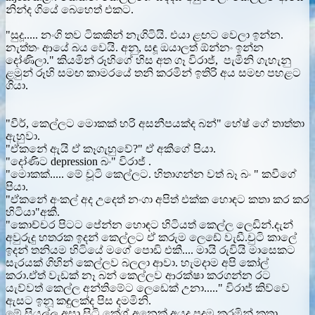
නින්ද ගියේ බෙහෙත් එකට.
"සුදූ..... නංගි තව ටිකකින් නැගිටියි. එයා ළඟට වෙලා ඉන්න.
නැත්තං ආයේ බය වෙයි. අනු, සඳූ ඔයාලත් ඕන්නං ඉන්න
දෝණිලා." කියමින් රූහිගේ හිස අත ගෑ විරාජ්, පැමිනි ගැහැනු
ළමුන් රූහි සමඟ කාමරයේ තනි කරමින් ඉතිරි අය සමඟ පහළට
ගියා.
"වීර්, කෙල්ලට මොකක් හරි අසනීපයක්ද බන්" හේෂ් ගේ තාත්තා
ඇහුවා.
"ඒකනේ ඇයි ඒ කෑගැහුවේ?" ඒ අකීගේ පියා.
"දෝණිට depression බං" විරාජ් .
"මොකක්..... මේ චූටි කෙල්ලට. හිතාගන්න වත් බෑ බං " කවීගේ
පියා.
"ඒකනේ අංකල් අද උදෙත් නංගා අපිත් එක්ක හොඳට කතා කර කර
හිටියා"අකී.
"කොච්චර පිටට පේන්න හොඳට හිටියත් කෙල්ල ලෙඩින්.දැන්
අවුරුදු හතරක ඉදන් කෙල්ලට ඒ කරුම ලෙඩේ වැඩී.චුටි කාලේ
ඉදන් තනියම හිටියේ මගේ පොඩි එකී.... මායි රුවියි මාසෙකට
සැරයක් ගිහින් කෙල්ලව බලලා ආවා. හැමදාම අපි කෝල්
කරා.ඒත් වැඩක් නෑ බන් කෙල්ලව ආරක්ෂා කරගන්න රට
යැව්වත් කෙල්ල අන්තිමේට ලෙඩෙක් උනා....." විරාජ් කිව්වෙ
ඇසට ඉනූ කඳුලක්ද පිස දමමිනි.
මේ සියල්ල අසා සිටි කේශ් අනෙක් අයද පුදුම කරමින් කතා