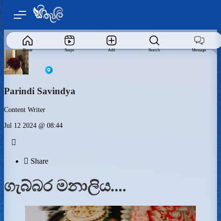
Home
Snaps
Add
Search
Message
Parindi Savindya
Content Writer
Jul 12 2024 @ 08:44


Share
ගැබ්බර මනාලිය....