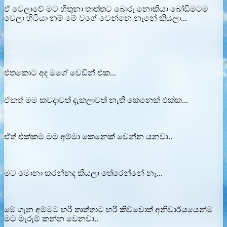
ඒ වෙලාවේ මට හිතුනා තාත්තට බොරු නොකියා බෝඩිමටම
වෙලා හිටියා නම් මේ වගේ වෙන්නෙ නෑනේ කියලා...
එතකොට අද මගේ වෙඩින් එක...
ඒකත් මම කවදාවත් දැකලාවත් නැති කෙනෙක් එක්ක...
ඒත් එක්කම මම අම්මා කෙනෙක් වෙන්න යනවා..
මට මොනා කරන්නද කියලා තේරෙන්නේ නෑ...
මේ ගැන අම්මට හරි තාත්තාට හරි කිව්වොත් අනිවාර්යයෙන්ම
මට මැරුම් කන්න වෙනවා..