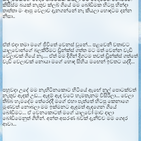
කිසිස්ම බයක් නැතුව ක්ලබ් ගියේ මම බෝඩිමක හිටපු හින්දා
තාත්තා මං ආපු වෙලාව දැනගන්නේ නෑ කියලා හොඳටම දන්න
නිසා..
ඒත් එදා තමා මගේ ජීවිතේ වෙනස් වුනේ... පළවෙනි වතාවට
යාලුවොන්ගේ බලකිරීමට ඩ්‍රින්ක්ස් ගත්ත මට මත් වෙන්න වැඩි
වෙලාවක් ගියේ නෑ.... ඒත් මම දිගින් දිගටම තවත් ඩ්‍රින්ක්ස් ගත්තේ
වැඩි වෙලාවක් නොයා මගේ හොඳ සිහිය මඟෙන් ඉවතට යද්දී...
පහුවදා උදේ මම නැඟිටිනකොට හිටියේ ඇඟේ නූල් පොටක්වත්
නැතුව ඇඳක් උඩ... ඇඳුම් ඇඳ වටේ හැමතැනම විසිරිලා... වෙලා
තිබ්බ හැමදේම තේරෙද්දී මගේ එහා පැත්තේ හිටපු කෙනාගෙ
මූණවත් නොබලා මම ඉක්මනට ඇඳුමත් ඇඳගෙන ගියේ
බෝඩිමට... ඒ වෙනකොටත් මගේ යාලුවෝ මාව දාලා
බෝඩිමෙනුත් ගිහින්. අන්ත අසරණ බවක් දැනිච්ච මම ගෙදර
ආවා...