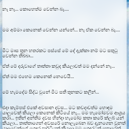
නෑ නෑ... කොහෙත්ම වෙන්න බෑ....
මම අම්මා කෙනෙක් වෙන්න යන්නේ... නෑ ඒක වෙන්න බෑ....
මීට මාස තුන හතරකට පස්සේ මේ දේ දැක්කා නම් මට සතුටු
වෙන්න තිබ්බා...
ඒත් මේ දරුවාගේ තාත්තා කවුද කියලාවත් මම දන්නේ නෑ...
ඒත් මම එහෙම කෙනෙක් නෙවෙයි...
මේ හැමදේම සිද්ධ වුනේ මීට සති තුනකට කලින්...
එදා කැම්පස් එකේ අවසාන දවස... මට කවදාවත්ම හොඳම
යාලුවෙක් කියලා කෙනෙක් කිටියේ නෑ... මම හැමෝමවම ආශ්‍රය
කරා... ඉතින් අන්තිම දවස හින්දා හැමෝම කතා කරේ ක්ලබ් යන්
කියලා... තාත්තාගෙන් අවසරේ නොලැබෙන බව දැනගෙන වුනත්
යාලුවෙක්ගේ ගෙදර පාර්ටියක් කියලා මම ගෙදරටත් හොරෙන්