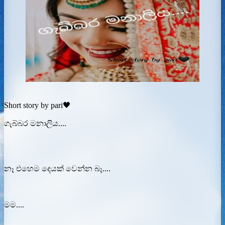
Short story by pari🖤
ගැබ්බර මනාලිය....
නෑ එහෙම දෙයක් වෙන්න බෑ....
මම....