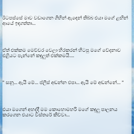
ඊටපස්සේ මාව වඩාගෙන ගිහින් ඇඳෙන් තිබ්බ එයා මගේ ළඟින්
ආයේ ඉඳගත්තා...
ඒත් එක්කම මෙච්චර වෙලා හිරකරන් හිටපු මගේ වේදනාව
එළියට පැන්නේ කඳුලුත් එක්කමයි....
" සනූ... ඇයි මේ... ප්ලීස් අඬන්න එපා... ඇයි මේ අඬන්නේ... "
එයා මගෙන් අහද්දී මම කොහොමහරි මගේ කඳුලු පාලනය
කරගෙන එයාට විස්තරේ කිව්වා...