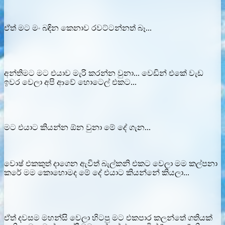
ඒත් මට මං බඳින කෙනාව රවට්ටන්නත් බෑ...
අන්තිමට මට එයාව මැරි කරන්න වුනා... වෙඩින් එකේ වැඩ
ඉවර වෙලා අපි ආවේ හොටෙල් එකට...
මට එයාට කියන්න ඕන වුනා මේ දේ ගැන...
වොෂ් එකකුත් දාගෙන ඇවිත් බැල්කනි එකට වෙලා මම කල්පනා
කරේ මම කොහොමද මේ දේ එයාට කියන්නේ කියලා...
ඒත් දවසම මහන්සි වෙලා හිටපු මට එකපාර කලන්තේ ගතියක්