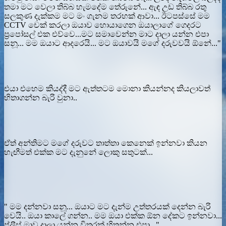
තමා මට වෙලා තිබ්බ හැමදේම තේරුනේ... ඇඳ උඩ තිබ්බ රතු
සලකුණ දැක්කම මට මං ගැනම තරහක් ආවා... ඊටපස්සේ මම
CCTV චෙක් කරලා ඔයාව හොයාගෙන ඔයාලාගේ ගෙදරට
ප්‍රපෝසල් එක එව්වෙ...මට සමාවෙන්න මාට දාලා යන්න එපා
සනූ... මම ඔයාට ආදරෙයි... මට ඔයාවයි මගේ දරුවවයි ඕනේ..."
එයා එහෙම කියද්දී මට ඇත්තටම මොනා කියන්නද කියලාවත්
හිතාගන්න බැරි වුනා..
ඒත් අන්තිමට මගේ දරුවට තාත්තා කෙනෙක් ඉන්නවා කියන
හැඟීමත් එක්ක මට දැනුනේ ලොකු සතුටක්...
" මම දන්නවා සනූ... ඔයාට මට දැන්ම උත්තරයක් දෙන්න බැරි
වෙයි.. ඔයා කාලේ ගන්න.. මම ඔයා එක්ක ඕන දේකට ඉන්නවා...
ප්ලීස් මාව දාලා යන්න විතරක් හිතන්න එපා..."