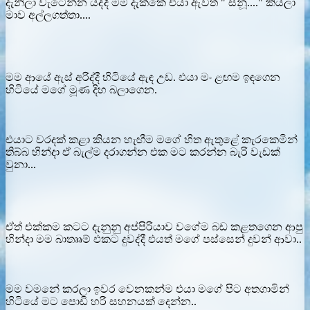
දැනිලා වැටෙන්න යද්දී මම දැක්කේ එයා ඇවිත් " සනූ...." කියලා
මාව අල්ලගත්තා....
මම ආයේ ඇස් අරිද්දී හිටියේ ඇඳ උඩ. එයා මං ළඟම ඉඳගෙන
හිටියේ මගේ මූණ දිහ බලාගෙන.
එයාට වරදක් කළා කියන හැඟීම මගේ හිත ඇතුළේ කැරකෙමින්
තිබ්බ හින්දා ඒ බැල්ම දරාගන්න එක මට කරන්න බැරි වැඩක්
වුනා...
ඒත් එක්කම කටට දැනුනු අප්පිරියාව වගේම බඩ කළතගෙන ආපු
හින්දා මම බාතෲම් එකට දුවද්දී එයත් මගේ පස්සෙන් දුවන් ආවා..
මම වමනේ කරලා ඉවර වෙනකන්ම එයා මගේ පිට අතගාමින්
හිටියේ මට පොඩි හරි සහනයක් දෙන්න..