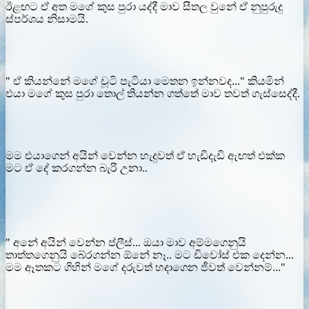
ඊළඟට ඒ අත මගේ කුස පුරා යද්දී මාව සීතල වුනේ ඒ නුපුරුදු
ස්පර්ශය නිසාමයි.
" ඒ කියන්නේ මගේ චූටි පැටියා මෙතන ඉන්නවද..." කියමින්
එයා මගේ කුස පුරා තොල් තියන්න ගත්තේ මාව තවත් ගැස්සෙද්දී.
මම එයාගෙන් අයින් වෙන්න හැදුවත් ඒ හැඩිදැඩි ඇඟත් එක්ක
මට ඒ දේ කරගන්න බැරි උනා..
" අනේ අයින් වෙන්න ප්ලීස්... ඔයා මාව අම්මගෙනුයි
තාත්තගෙනුයි බේරගන්න ඕනේ නෑ.. මට ඩිවෝස් එක දෙන්න...
මම ඈතකට ගිහින් මගේ දරුවත් හදාගෙන ජීවත් වෙන්නම්..."