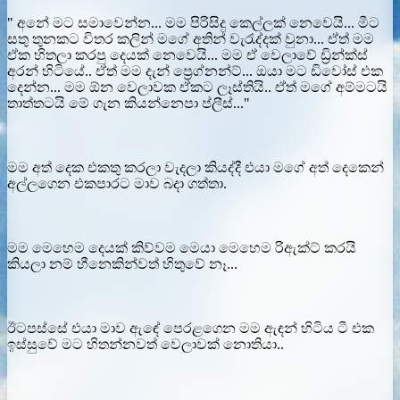
" අනේ මට සමාවෙන්න... මම පිරිසිදු කෙල්ලක් නෙවෙයි... මීට
සතු තුනකට විතර කලින් මගේ අතින් වැරැද්දක් වුනා... ඒත් මම
ඒක හිතලා කරපු දෙයක් නෙවෙයි... මම ඒ වෙලාවේ ඩ්‍රින්ක්ස්
අරන් හිටියේ.. ඒත් මම දැන් ප්‍රෙග්නන්ට්... ඔයා මට ඩිවෝස් එක
දෙන්න... මම ඕන වෙලාවක ඒකට ලෑස්තියි.. ඒත් මගේ අම්මටයි
තාත්තටයි මේ ගැන කියන්නෙපා ප්ලීස්..."
මම අත් දෙක එකතු කරලා වැදලා කියද්දී එයා මගේ අත් දෙකෙන්
අල්ලගෙන එකපාරට මාව බදා ගත්තා.
මම මෙහෙම දෙයක් කිව්වම මෙයා මෙහෙම රිඇක්ට් කරයි
කියලා නම් හීනෙකින්වත් හිතුවේ නෑ...
ඊටපස්සේ එයා මාව ඇඳේ පෙරළගෙන මම ඇඳන් හිටිය ටී එක
ඉස්සුවේ මට හිතන්නවත් වෙලාවක් නොතියා..