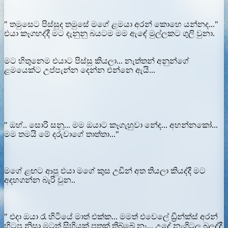
" තමුසෙට පිස්සුද තමුසේ මගේ ළමයා අරන් කොහෙ යන්නද..."
එයා කෑගහද්දී මට දැනුනු බයටම මම ඇඳේ මුල්ලකට ගුලි වුනා.
මට හිතුනෙම එයාට පිස්සු කියලා... නැත්තන් අනුන්ගේ
ළමයෙක්ට උප්පැන්න දෙන්න එන්නෙ ඇයි...
" ඔහ්.. සොරි සනූ... මම ඔයාට කෑගැහුවා නේද... අහන්නකෝ...
මම තමයි මේ දරුවාගේ තාත්තා..."
මගේ ළඟට ආපු එයා මගේ කුස උඩින් අත තියලා කියද්දී මට
අදහගන්න බැරි වුන..
" එදා ඔයා රෑ හිටියේ මාත් එක්ක... මමත් එවෙලේ ඩ්‍රින්ක්ස් අරන්
හිටපු නිසා මටත් සිහියක් පතක් තිබ්බේ නෑ... උදේ නැගිටල බලද්දී