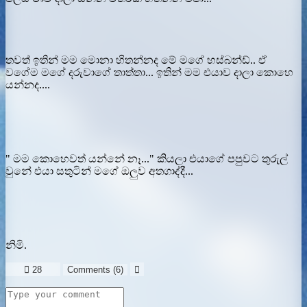
තවත් ඉතින් මම මොනා හිතන්නද මේ මගේ හස්බන්ඩ්.. ඒ
වගේම මගේ දරුවාගේ තාත්තා... ඉතින් මම එයාව දාලා කොහෙ
යන්නද....
" මම කොහෙවත් යන්නේ නෑ..." කියලා එයාගේ පපුවට තුරුල්
වුනේ එයා සතුටින් මගේ ඔලුව අතගාද්දී...
නිමි.

28
Comments (
6
)
