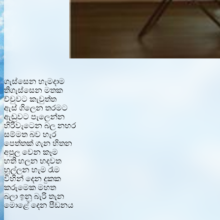
ගැස්සෙන හැමදාම
තිගැස්සෙන මතක
ච්චුවට කැවුත්ත
ඇස් ගිලෙන තරමට
ඇඬුවට පැලෙන්න
හිරිවැටෙන බල නහර
සම්මත බව හැර
පෙත්තක් ගැන හිතන
අපුල වෙන කෑම
හති හලන හදවත
හූල්ලන හැම රෑම
විහින් දෙන දුකක
කරුමෙක මහත
බලා ඉනු බැරි තැන
මොළේ දෙන පීඩනය