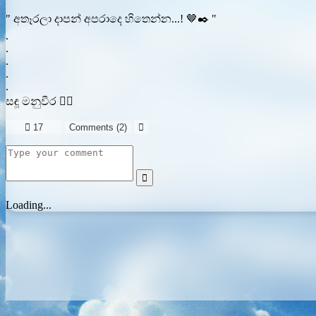
" අතෑරලා දාපන් අපරාදෙ හිතෙන්න...! 🤎✒️ "
.
.
.
.
.
සඳූ මනුවීර ✍🏻

17
Comments (
2
)


Loading...