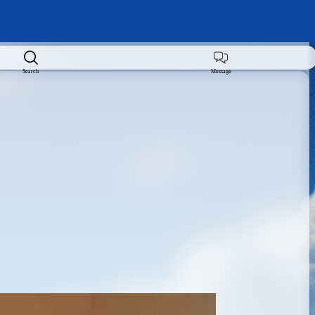
Search
Message