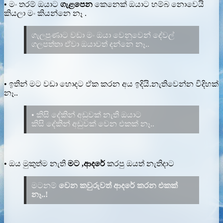
• මං තරම් ඔයාට
ගැළපෙන
කෙනෙක් ඔයාට හම්බ නොවෙයි
කියලා මං කියන්නෙ නෑ .
ගැලපුණාට වඩා මං ඔයා වෙනුවෙන් දේවල්
ගලපත්තා ඒවා ඔයාවත් දන්නෙ නෑ..
• ඉතින් මට වඩා හොදට ඒක කරන අය ඉදියි.නැතිවෙන්න විදිහක්
නෑ..
• කිසි දේකින් අඩුවක් නැති ඔයාට
කිසි දේකින් අඩුවක් වෙන එකක් නෑ..
• ඔය මුකුත්ම නැති
මට ,ආදරේ
කරපු ඔයත් නැතිදාට
මටනම්
වෙන කවුරුවත් ආදරේ කරන එකක්
නෑ..!