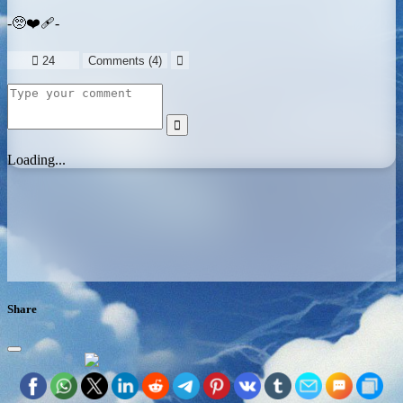
-🥺❤️‍🩹-

24
Comments (
4
)


Loading...
Share