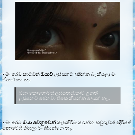
• මං තරම් කාටවත්
ඔයාව
ලස්සනට දකින්න බෑ කියලා මං
කියන්නෙ නෑ.
ඔයා කොහොමත් ලස්සනයි.කාට උනත්
ලස්සනට පේනවා.ඒකෙ කියන්න දෙයක් නෑ..
• මං තරම්
ඔයා වෙනුවෙන්
කැපකිරීම් කරන්න කවුරුවත් ඉදිරිපත්
නොවෙයි කියලා මං කියන්නෙ නෑ..