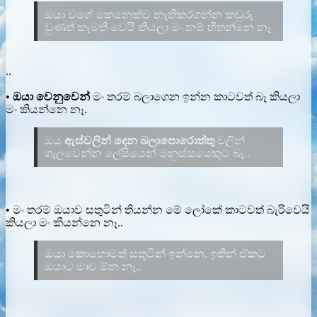
ඔයා වගේ කෙනෙක්ව නැතිකරගන්න කවුරු
වුණත් කැමති වෙයි කියලා මං නම් හිතන්නෙ නෑ
..
•
ඔයා වෙනුවෙන්
මං තරම් බලාගෙන ඉන්න කාටවත් බෑ කියලා
මං කියන්නෙ නෑ.
ඔය
ඇස්වලින් දෙන බලාපොරොත්තු
වලින්
ගැලවෙන්න ලේසියෙන් මනුස්සයෙකුට බෑ..
• මං තරම් ඔයාව සතුටින් තියන්න මේ ලෝකේ කාටවත් බැරිවෙයි
කියලා මං කියන්නෙ නෑ..
ඔයා කොහොමත් සතුටින් ඉන්නෙ. ඉතින් ඒකට
ඔයාට මාව ඕන නෑ..